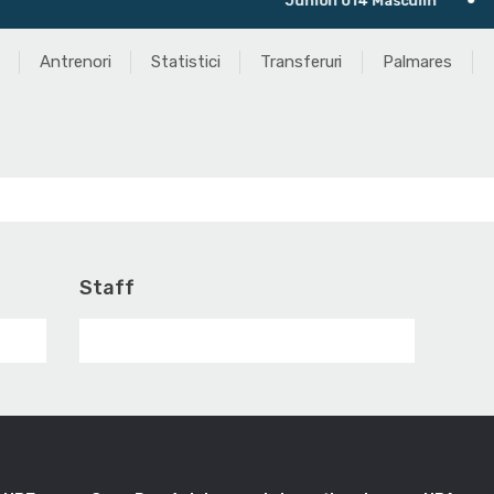
Juniori U14 Masculin
Ult
Antrenori
Statistici
Transferuri
Palmares
Staff