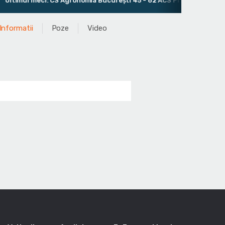
imul meci: CS Agronomia București 45 - 62 ACS Primo Megaball Pite
Informatii
Poze
Video