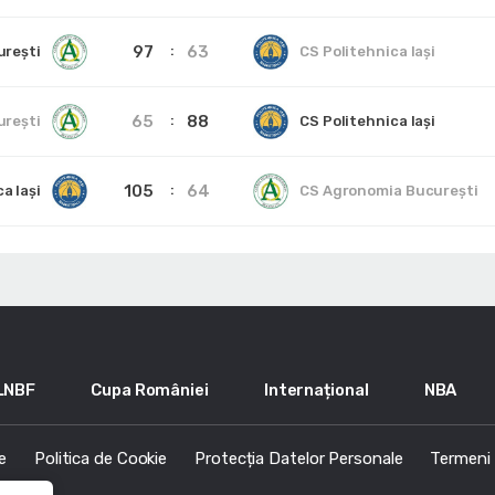
97
63
urești
CS Politehnica Iași
65
88
urești
CS Politehnica Iași
105
64
a Iași
CS Agronomia București
LNBF
Cupa României
Internațional
NBA
e
Politica de Cookie
Protecția Datelor Personale
Termeni s