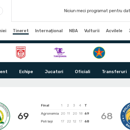
Niciun meci programat pentru dat
iei
Tineret
Internațional
NBA
Vulturii
Acvilele
ent
Echipe
Jucatori
Oficiali
Transferuri
Final
1
2
3
4
T
69
68
Agronomia
20
11
20
18
69
Poli Iași
17
22
12
17
68