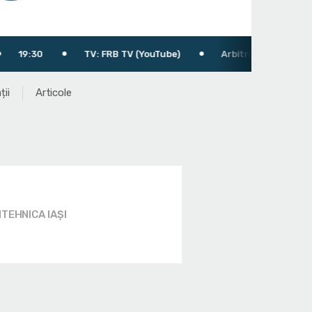
TV: FRB TV (YouTube)
Arbitru: Atomulese Ștefan
ții
Articole
ITEHNICA IAȘI