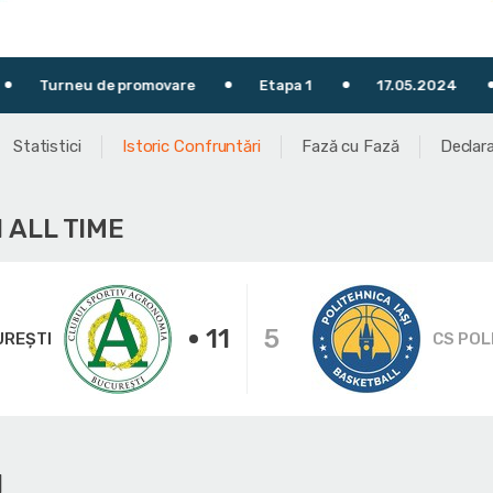
u de promovare
Etapa 1
17.05.2024
19:30
Statistici
Istoric Confruntări
Fază cu Fază
Declara
 ALL TIME
11
5
UREȘTI
CS POL
I