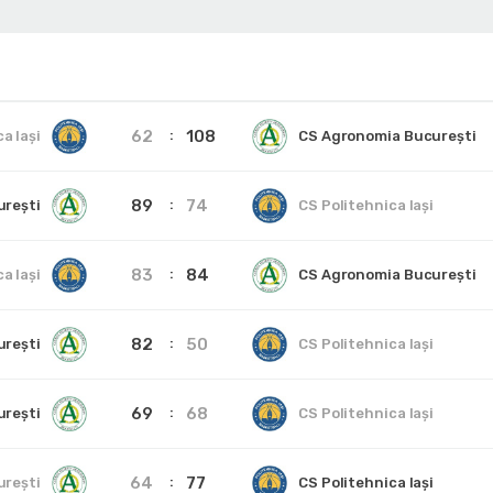
62
108
a Iași
CS Agronomia București
89
74
urești
CS Politehnica Iași
83
84
a Iași
CS Agronomia București
82
50
urești
CS Politehnica Iași
69
68
urești
CS Politehnica Iași
64
77
urești
CS Politehnica Iași