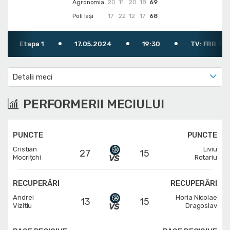
Agronomia
20
11
20
18
69
Poli Iași
17
22
12
17
68
Etapa 1
17.05.2024
19:30
TV: FRB TV (YouT
Detalii meci
PERFORMERII MECIULUI
PUNCTE
PUNCTE
Cristian
Liviu
27
15
Mocrițchi
Rotariu
RECUPERĂRI
RECUPERĂRI
Andrei
Horia Nicolae
13
15
Vizitiu
Dragoslav