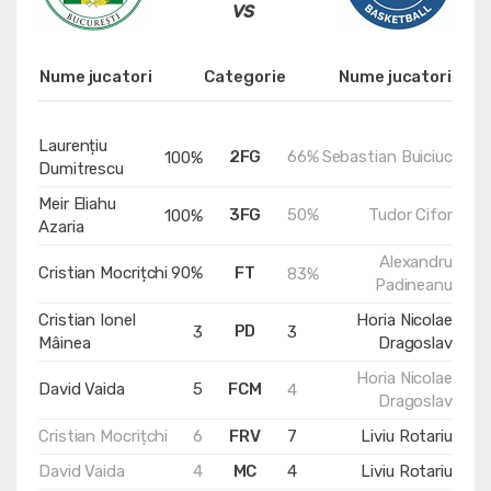
Nume jucatori
Categorie
Nume jucatori
Laurențiu
2FG
66%
Sebastian Buiciuc
100%
Dumitrescu
Meir Eliahu
3FG
50%
Tudor Cifor
100%
Azaria
Alexandru
Cristian Mocrițchi
90%
FT
83%
Padineanu
Cristian Ionel
Horia Nicolae
PD
3
3
Mâinea
Dragoslav
Horia Nicolae
David Vaida
5
FCM
4
Dragoslav
Cristian Mocrițchi
6
FRV
7
Liviu Rotariu
David Vaida
4
MC
4
Liviu Rotariu