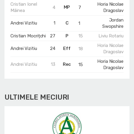
Cristian Ionel
Horia Nicolae
MP
4
7
Mâinea
Dragoslav
Jordan
Andrei Vizitiu
1
C
1
Swopshire
Cristian Mocrițchi
27
P
15
Liviu Rotariu
Horia Nicolae
Andrei Vizitiu
24
Eff
18
Dragoslav
Horia Nicolae
Andrei Vizitiu
13
Rec
15
Dragoslav
ULTIMELE MECIURI