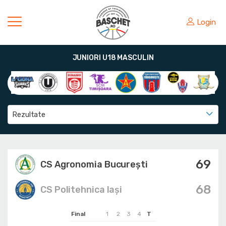
Login
JUNIORI U18 MASCULIN
Rezultate
69
CS Agronomia București
68
CS Politehnica Iași
Final
1
2
3
4
T