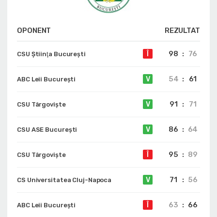
OPONENT
REZULTAT
98
:
76
Î
CSU Ştiinţa Bucureşti
54
:
61
V
ABC Leii București
91
:
71
V
CSU Târgoviște
86
:
64
V
CSU ASE București
95
:
89
Î
CSU Târgoviște
71
:
56
V
CS Universitatea Cluj-Napoca
63
:
66
Î
ABC Leii București