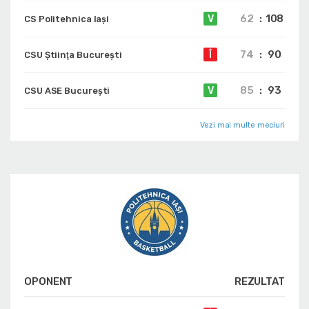
62
:
108
V
CS Politehnica Iași
74
:
90
Î
CSU Ştiinţa Bucureşti
85
:
93
V
CSU ASE București
Vezi mai multe meciuri
OPONENT
REZULTAT