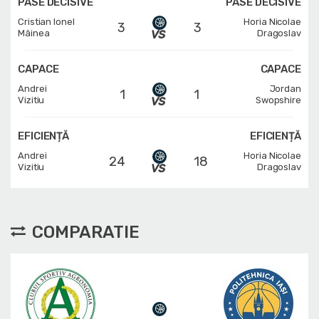
PASE DECISIVE
PASE DECISIVE
Cristian Ionel
Horia Nicolae
3
3
Mâinea
Dragoslav
CAPACE
CAPACE
Andrei
Jordan
1
1
Vizitiu
Swopshire
EFICIENȚĂ
EFICIENȚĂ
Andrei
Horia Nicolae
24
18
Vizitiu
Dragoslav
COMPARATIE