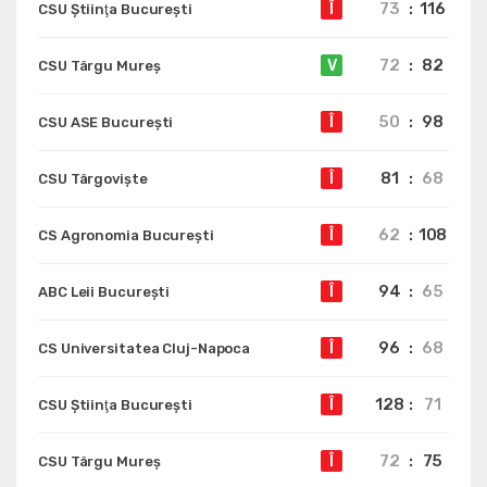
73
:
116
Î
CSU Ştiinţa Bucureşti
72
:
82
V
CSU Târgu Mureș
50
:
98
Î
CSU ASE București
81
:
68
Î
CSU Târgoviște
62
:
108
Î
CS Agronomia București
94
:
65
Î
ABC Leii București
96
:
68
Î
CS Universitatea Cluj-Napoca
128
:
71
Î
CSU Ştiinţa Bucureşti
72
:
75
Î
CSU Târgu Mureș