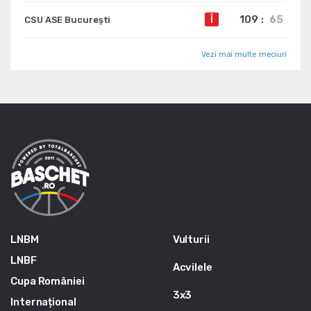
109
:
65
Î
CSU ASE București
Vezi mai multe meciuri
LNBM
Vulturii
LNBF
Acvilele
Cupa României
3x3
Internațional