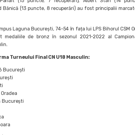
 Panait (15 puncte, 7 recuperări), Albert Stan (14 pun
d Bănică (13 puncte, 8 recuperări) au fost principalii marcat
 impus Laguna București, 74-54 în fața lui LPS Bihorul CSM 
it medaliile de bronz în sezonul 2021-2022 al Campiona
lin.
rma Turneului Final CN U18 Masculin:
6 București
urești
ti
 Oradea
m București
ca
oara