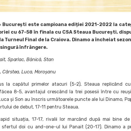
 București este campioana ediției 2021-2022 la cate
oriei cu 67-58 în finala cu CSA Steaua București, disp
la Turneul Final de la Craiova. Dinamo a încheiat sezo
o singură înfrângere.
it, Sparlac, B
ănică, Stan
, Cârstea, Luca, Moroșanu
us la capătul primelor atacuri (5-2), Steaua replicând c
făcea 8-5, avantajul crescând la trei posesii între cu reuși
 Luca și Son au înscris următoarele puncte ale lui Dinamo, P
ertului de debut, 17-11 pentru Steaua.
apid situația, 17-17, rivalii lor marcând după mai bine d
 sfertul doi cu and-one-ul lui Panait (20-17). Dinamo a p