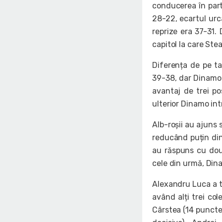
conducerea în part
28-22, ecartul urcâ
reprize era 37-31.
capitol la care Ste
Diferența de pe t
39-38, dar Dinamo 
avantaj de trei po
ulterior Dinamo int
Alb-roșii au ajuns
reducând puțin din
au răspuns cu dou
cele din urmă, Dina
Alexandru Luca a to
având alți trei col
Cârstea (14 puncte,