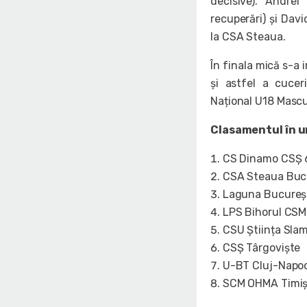
decisive). Andrei
recuperări) și Davi
la CSA Steaua.
În finala mică s-a
și astfel a cucer
Național U18 Mascu
Clasamentul în u
CS Dinamo CSȘ 
CSA Steaua Buc
Laguna Bucureș
LPS Bihorul CSM
CSU Știința Sla
CSȘ Târgoviște
U-BT Cluj-Napo
SCM OHMA Timiș