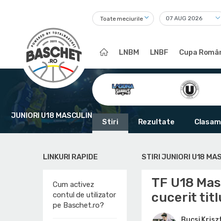
Toate meciurile
LNBM
LNBF
Cupa Român
JUNIORI U18 MASCULIN
Stiri
Rezultate
Clasam
LINKURI RAPIDE
STIRI JUNIORI U18 MA
TF U18 Mas
Cum activez
cucerit titl
contul de utilizator
pe Baschet.ro?
Bucsi Krisz