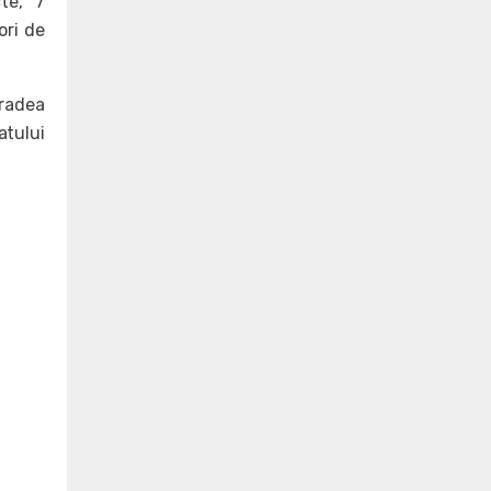
cte, 7
ori de
Oradea
tului