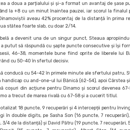
ea a doua a parțialului și și-a format un avantaj de șase p
nd la +8 cu un minut înaintea pauzei, iar scorul la finalul 
 Dinamoviștii aveau 42% procentaj de la distanță în prima re
aua stătea foarte slab, cu doar 2/14.
abelă a devenit una de un singur punct, Steaua apropiindu
a putut să răspundă cu șapte puncte consecutive și își fo
sesii, 46-38, momentele bune fiind oprite de liberele lui B
rând cu 50-40 în sfertul decisiv.
 să conducă cu 54-42 în primele minute ale sfertului patru, 
 handicap cu and-one-ul lui Bănică (62-54), apoi Cârstea ș
ă coșuri din acțiune pentru Dinamo și scorul devenea 67-
mo a trecut de marea rivală cu 67-58 și a cucerit titlul.
talizat 18 puncte, 9 recuperări și 4 intercepții pentru înving
egi în double digits, pe Sasha Son (16 puncte, 7 recuperări)
 3/4 de la distanță) și David Pătru (19 puncte, 7 recuperări, 