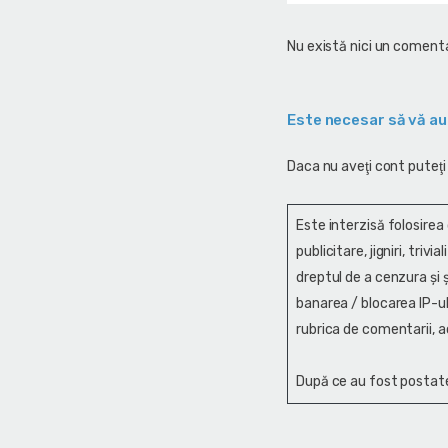
Nu există nici un comenta
Este necesar să vă au
Daca nu aveţi cont puteţi
Este interzisă folosirea
publicitare, jigniri, trivi
dreptul de a cenzura și ş
banarea / blocarea IP-ul
rubrica de comentarii, a
După ce au fost postate