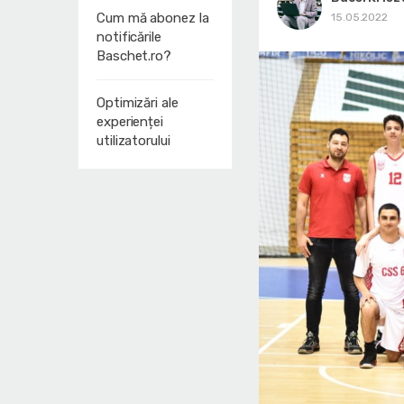
Cum mă abonez la
15.05.2022
notificările
Baschet.ro?
Optimizări ale
experienței
utilizatorului