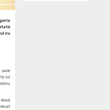
goria
utată
nul cu
u șase
ta lui
opescu
e două
reluat