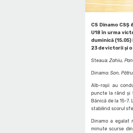
CS Dinamo CSȘ 6
U18 în urma vict
duminică (15.05) 
23 de victorii și 
Steaua:
Zahiu, Pana
Dinamo:
Son, Pătru
Alb-roșii au cond
puncte la rând și 
Bănică de la 15-7.
stabilind scorul sf
Dinamo a egalat r
minute scurse din