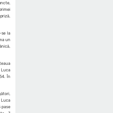
uncte,
primei
priză,
-se la
rma un
ănică,
Steaua
i Luca
54. În
ători,
, Luca
5 pase