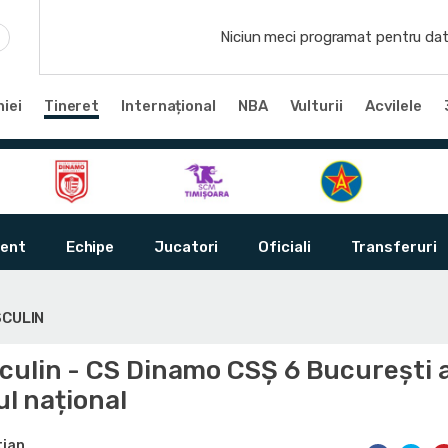
Niciun meci programat pentru dat
iei
Tineret
Internațional
NBA
Vulturii
Acvilele
ent
Echipe
Jucatori
Oficiali
Transferuri
SCULIN
culin - CS Dinamo CSȘ 6 București 
ul național
tian