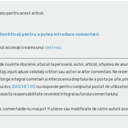
riu pentru acest articol.
tentificaţi pentru a putea introduce comentarii.
 să accesaţi crearea unui
cont nou
.
 de cuvinte obscene, atacuri la persoană, autor, articol, afişarea de anun
alităţi, injurii aduse celorlalţi cititori sau autori ai altor comentarii. Ne rez
terge integral cometarii și interzicerea dreptului de a posta pe site, pri
ui dvs.
BASCHET.RO
nu răspunde pentru conţinutul postat de utilizatori
ceastă responsabilitate revenind integral autorului comentariului.
, comentariile nu mai pot fi șterse sau modificate de către autorii ace