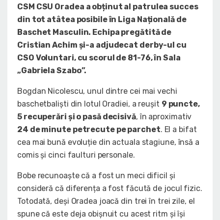
CSM CSU Oradea a obținut al patrulea succes
din tot atâtea posibile în Liga Națională de
Baschet Masculin. Echipa pregătită de
Cristian Achim și-a adjudecat derby-ul cu
CSO Voluntari, cu scorul de 81-76, în Sala
„Gabriela Szabo”.
Bogdan Nicolescu, unul dintre cei mai vechi
baschetbaliști din lotul Oradiei, a reușit
9 puncte,
5 recuperări și o pasă decisivă
, în aproximativ
24 de minute petrecute pe parchet
. El a bifat
cea mai bună evoluție din actuala stagiune, însă a
comis și cinci faulturi personale.
Bobe recunoaște că a fost un meci dificil și
consideră că diferența a fost făcută de jocul fizic.
Totodată, deși Oradea joacă din trei în trei zile, el
spune că este deja obișnuit cu acest ritm și își