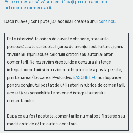
Este necesar să vă autentificaţi pentru a putea
introduce comentarii.
Daca nu aveţi cont puteţi să accesaţi crearea unui
cont nou
.
Este interzisă folosirea de cuvinte obscene, atacuri la
persoană, autor, articol, afişarea de anunţuri publicitare, jigniri,
trivialităţi, injurii aduse celorlalţi cititori sau autori ai altor
comentarii. Ne rezervăm dreptul de a cenzura și şterge
integral cometarii și interzicerea dreptului de a posta pe site,
prin banarea / blocarea IP-ului dvs.
BASCHET.RO
nu răspunde
pentru conţinutul postat de utilizatori în rubrica de comentarii,
această responsabilitate revenind integral autorului
comentariului.
După ce au fost postate, comentariile nu mai pot fi șterse sau
modificate de către autorii acestora!