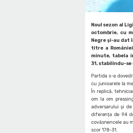
Noul sezon al Lig
octombrie, cu me
Negre și-au dat 
titre a Românie
minute, tabela i
31, stabilindu-se
Partida s-a dovedi
cu junioarele la me
În replică, tehnici
om la om pressing
adversarului și de
diferența de 94 de
covăsnencele au ma
scor 178-31.