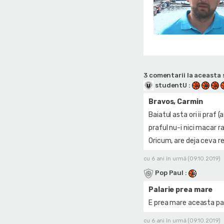
3 comentarii la aceasta s
studentU
:
Bravos, Carmin
Baiatul asta ori ii praf 
praful nu-i nici macar rah
Oricum, are deja ceva rec
cu 6 ani în urmă (09.10.2019)
Pop Paul
:
Palarie prea mare
E prea mare aceasta pala
cu 6 ani în urmă (09.10.2019)