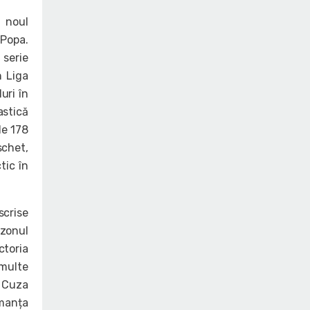
 noul
 Popa.
 serie
n Liga
uri în
astică
le 178
schet,
tic în
scrise
ezonul
ctoria
 multe
a Cuza
rmanța