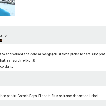
tire:
(asta ar fi varianta pe care as merge) ori isi alege proiecte care sunt praf 
at, sa faci din el bici :))
orduri...
rie pentru Carmin Popa. El poate fi un antrenor decent de juniori...