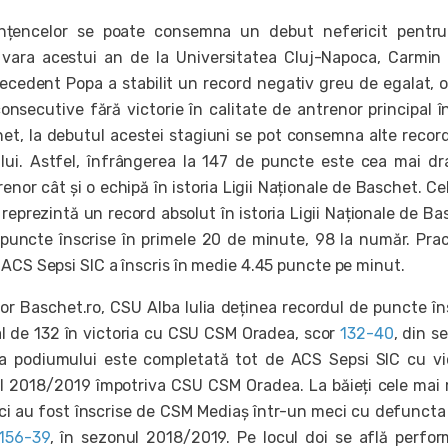
nțencelor se poate consemna un debut nefericit pentru
 vara acestui an de la Universitatea Cluj-Napoca, Carmin
ecedent Popa a stabilit un record negativ greu de egalat, o
onsecutive fără victorie în calitate de antrenor principal î
et, la debutul acestei stagiuni se pot consemna alte record
lui. Astfel, înfrângerea la 147 de puncte este cea mai dr
enor cât și o echipă în istoria Ligii Naționale de Baschet. Ce
reprezintă un record absolut în istoria Ligii Naționale de Ba
puncte înscrise în primele 20 de minute, 98 la număr. Prac
 ACS Sepsi SIC a înscris în medie 4.45 puncte pe minut.
lor Baschet.ro, CSU Alba Iulia deținea recordul de puncte în
l de 132 în victoria cu CSU CSM Oradea, scor
132-40
, din s
a podiumului este completată tot de ACS Sepsi SIC cu vi
 2018/2019 împotriva CSU CSM Oradea. La băieți cele mai
ci au fost înscrise de CSM Mediaș într-un meci cu defunct
156-39
, în sezonul 2018/2019. Pe locul doi se află perfo