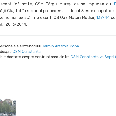
 recent înființate, CSM Târgu Mureș, ce se impunea cu
1
ății Cluj tot în sezonul precedent, iar locul 3 este ocupat de 
ce nu mai există în prezent, CS Gaz Metan Mediaș
137-44
cu
nul 2013/2014.
personala a antrenorului
Carmin Artemie Popa
i despre
CSM Constanța
ile redactate despre confruntarea dintre
CSM Constanța vs Sepsi S