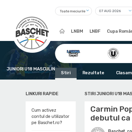
Toate meciurile
LNBM
LNBF
Cupa Român
JUNIORI U18 MASCULIN
Stiri
Rezultate
Clasam
LINKURI RAPIDE
STIRI JUNIORI U18 MA
Carmin Popa
Cum activez
debutul ca 
contul de utilizator
pe Baschet.ro?
Baschet .ro