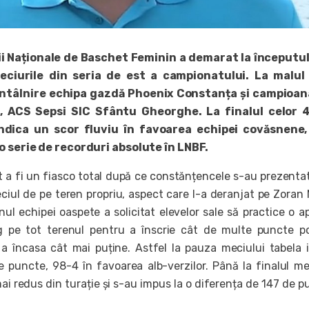
ii Naționale de Baschet Feminin a demarat la începutul
ciurile din seria de est a campionatului. La malul 
întâlnire echipa gazdă Phoenix Constanța și campioan
i, ACS Sepsi SIC Sfântu Gheorghe. La finalul celor 
ndica un scor fluviu în favoarea echipei covăsnene,
 o serie de recorduri absolute în LNBF.
t a fi un fiasco total după ce constănțencele s-au prezenta
ciul de pe teren propriu, aspect care l-a deranjat pe Zoran 
anul echipei oaspete a solicitat elevelor sale să practice o a
 pe tot terenul pentru a înscrie cât de multe puncte po
 a încasa cât mai puține. Astfel la pauza meciului tabela 
 puncte, 98-4 în favoarea alb-verzilor. Până la finalul me
i redus din turație și s-au impus la o diferența de 147 de p