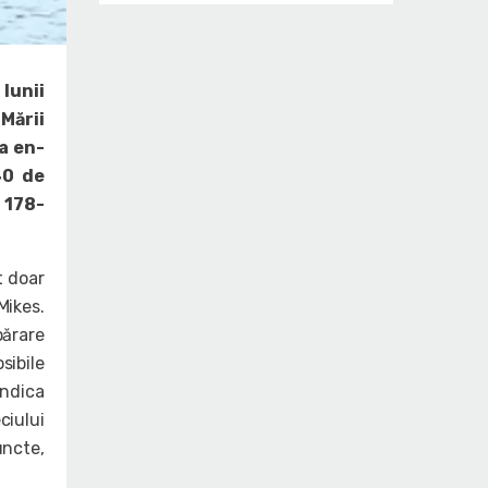
 lunii
Mării
a en-
40 de
 178-
t doar
Mikes.
părare
sibile
indica
ciului
uncte,