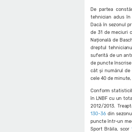
De partea constă
tehnician adus în
Dacă în sezonul pr
de 31 de meciuri c
Națională de Basch
dreptul tehnicianu
suferită de un antr
de puncte înscrise 
cât și numărul de 
cele 40 de minute,
Conform statistici
în LNBF cu un tota
2012/2013. Treapt
130-36
din sezonul
puncte într-un me
Sport Brăila, scor