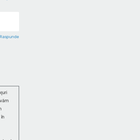
Raspunde
ţuri
ervăm
n
 în