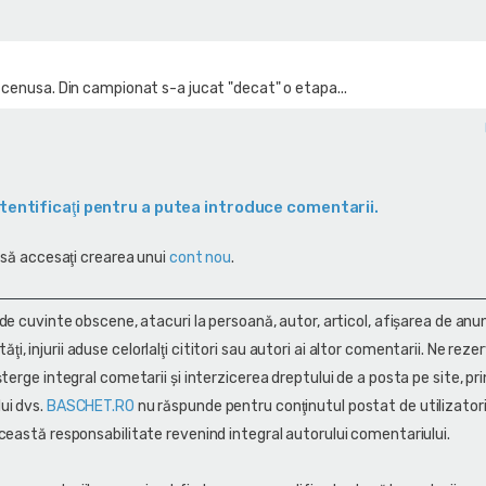
 cenusa. Din campionat s-a jucat "decat" o etapa...
tentificaţi pentru a putea introduce comentarii.
 să accesaţi crearea unui
cont nou
.
 de cuvinte obscene, atacuri la persoană, autor, articol, afişarea de anun
alităţi, injurii aduse celorlalţi cititori sau autori ai altor comentarii. Ne rez
terge integral cometarii și interzicerea dreptului de a posta pe site, pri
ui dvs.
BASCHET.RO
nu răspunde pentru conţinutul postat de utilizatori
ceastă responsabilitate revenind integral autorului comentariului.