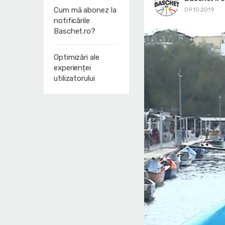
Cum mă abonez la
09.10.2019
notificările
Baschet.ro?
Optimizări ale
experienței
utilizatorului