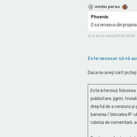
ovidiu parau
:
Phoenix
O sa renasca din propria
cu 6 ani în urmă (09.10.2019)
Este necesar să vă au
Daca nu aveţi cont puteţi
Este interzisă folosirea
publicitare, jigniri, trivi
dreptul de a cenzura și ş
banarea / blocarea IP-ul
rubrica de comentarii, a