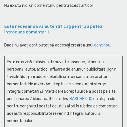
Nu există nici un comentariu pentru acest articol.
Este necesar să vă autentificaţi pentru a putea
introduce comentarii.
Daca nu aveţi cont puteţi să accesaţi crearea unui
cont nou
.
Este interzisă folosirea de cuvinte obscene, atacuri la
persoană, autor, articol, afişarea de anunţuri publicitare, jigniri,
trivialităţi, injurii aduse celorlalţi cititori sau autori ai altor
comentarii. Ne rezervăm dreptul de a cenzura și şterge
integral cometarii și interzicerea dreptului de a posta pe site,
prin banarea / blocarea IP-ului dvs.
BASCHET.RO
nu răspunde
pentru conţinutul postat de utilizatori în rubrica de comentarii,
această responsabilitate revenind integral autorului
comentariului.