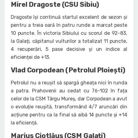
Mirel Dragoste (CSU Sibiu)
Dragoste își continuă startul excelent de sezon și
pentru a treia oară în patru runde a marcat peste
10 puncte. În victoria Sibiului cu scorul de 92-83,
la Galați, căpitanul vulturilor a totalizat 11 puncte,
4 recuperări, 5 pase decisive și un indice al
eficienței de +13.
Vlad Corpodean (Petrolul Ploiești)
Petrolul nu a reușit să spargă gheața nici în runda
a patra. Prahovenii au cedat cu 76-102 în fața
celor de la CSM Târgu Mureș, dar Corpodean a avut
o evoluție reușită, transformând 4/7 aruncări din
acțiune pentru ca la final să aibă 14 puncte și +14
la eficiență.
Marius Ciotlăuș (CSM Galați)