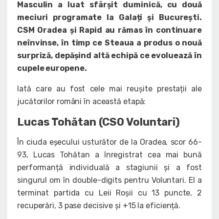
Masculin a luat sfârșit duminică, cu două
meciuri programate la Galați și București.
CSM Oradea și Rapid au rămas în continuare
neînvinse, în timp ce Steaua a produs o nouă
surpriză, depășind altă echipă ce evoluează în
cupele europene.
Iată care au fost cele mai reușite prestații ale
jucătorilor români în această etapă:
Lucas Tohătan (CSO Voluntari)
În ciuda eșecului usturător de la Oradea, scor 66-
93, Lucas Tohătan a înregistrat cea mai bună
performanță individuală a stagiunii și a fost
singurul om în double-digits pentru Voluntari. El a
terminat partida cu Leii Roșii cu 13 puncte, 2
recuperări, 3 pase decisive și +15 la eficiență.