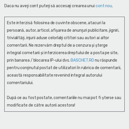
Daca nu aveţi cont puteţi să accesaţi crearea unui
cont nou
.
Este interzisă folosirea de cuvinte obscene, atacuri la
persoană, autor, articol, afişarea de anunţuri publicitare, jigniri,
trivialităţi, injurii aduse celorlalţi cititori sau autori ai altor
comentarii. Ne rezervăm dreptul de a cenzura și şterge
integral cometarii și interzicerea dreptului de a posta pe site,
prin banarea / blocarea IP-ului dvs.
BASCHET.RO
nu răspunde
pentru conţinutul postat de utilizatori în rubrica de comentarii,
această responsabilitate revenind integral autorului
comentariului.
După ce au fost postate, comentariile nu mai pot fi șterse sau
modificate de către autorii acestora!