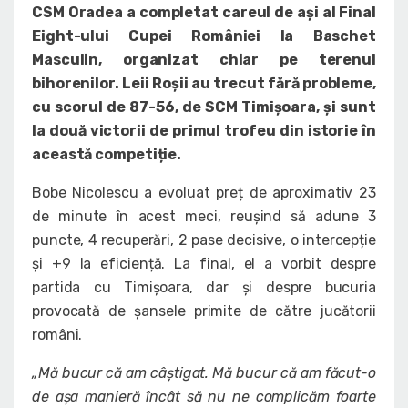
CSM Oradea a completat careul de ași al Final
Eight-ului Cupei României la Baschet
Masculin, organizat chiar pe terenul
bihorenilor. Leii Roșii au trecut fără probleme,
cu scorul de 87-56, de SCM Timișoara, și sunt
la două victorii de primul trofeu din istorie în
această competiție.
Bobe Nicolescu a evoluat preț de aproximativ 23
de minute în acest meci, reușind să adune 3
puncte, 4 recuperări, 2 pase decisive, o intercepție
și +9 la eficiență. La final, el a vorbit despre
partida cu Timișoara, dar și despre bucuria
provocată de șansele primite de către jucătorii
români.
„Mă bucur că am câștigat. Mă bucur că am făcut-o
de așa manieră încât să nu ne complicăm foarte