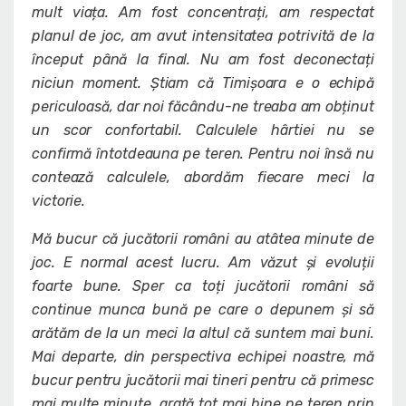
mult viața. Am fost concentrați, am respectat
planul de joc, am avut intensitatea potrivită de la
început până la final. Nu am fost deconectați
niciun moment. Știam că Timișoara e o echipă
periculoasă, dar noi făcându-ne treaba am obținut
un scor confortabil. Calculele hârtiei nu se
confirmă întotdeauna pe teren. Pentru noi însă nu
contează calculele, abordăm fiecare meci la
victorie.
Mă bucur că jucătorii români au atâtea minute de
joc. E normal acest lucru. Am văzut și evoluții
foarte bune. Sper ca toți jucătorii români să
continue munca bună pe care o depunem și să
arătăm de la un meci la altul că suntem mai buni.
Mai departe, din perspectiva echipei noastre, mă
bucur pentru jucătorii mai tineri pentru că primesc
mai multe minute, arată tot mai bine pe teren prin