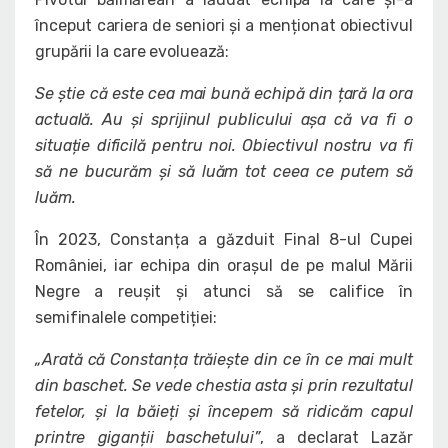
început cariera de seniori și a menționat obiectivul
grupării la care evoluează:
Se știe că este cea mai bună echipă din țară la ora
actuală. Au și sprijinul publicului așa că va fi o
situație dificilă pentru noi. Obiectivul nostru va fi
să ne bucurăm și să luăm tot ceea ce putem să
luăm.
În 2023, Constanța a găzduit Final 8-ul Cupei
României, iar echipa din orașul de pe malul Mării
Negre a reușit și atunci să se califice în
semifinalele competiției:
„Arată că Constanța trăiește din ce în ce mai mult
din baschet. Se vede chestia asta și prin rezultatul
fetelor, și la băieți și începem să ridicăm capul
printre giganții baschetului”
, a declarat Lazăr