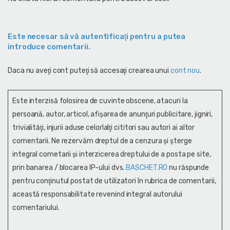
Este necesar să vă autentificaţi pentru a putea
introduce comentarii.
Daca nu aveţi cont puteţi să accesaţi crearea unui
cont nou
.
Este interzisă folosirea de cuvinte obscene, atacuri la
persoană, autor, articol, afişarea de anunţuri publicitare, jigniri,
trivialităţi, injurii aduse celorlalţi cititori sau autori ai altor
comentarii. Ne rezervăm dreptul de a cenzura și şterge
integral cometarii și interzicerea dreptului de a posta pe site,
prin banarea / blocarea IP-ului dvs.
BASCHET.RO
nu răspunde
pentru conţinutul postat de utilizatori în rubrica de comentarii,
această responsabilitate revenind integral autorului
comentariului.