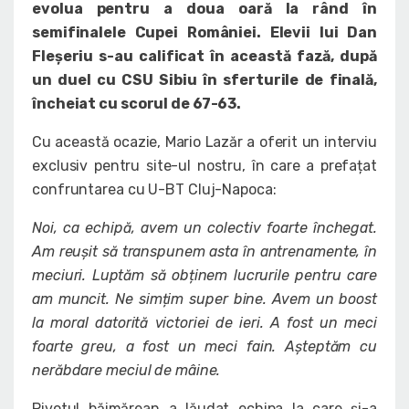
evolua pentru a doua oară la rând în
semifinalele Cupei României. Elevii lui Dan
Fleșeriu s-au calificat în această fază, după
un duel cu CSU Sibiu în sferturile de finală,
încheiat cu scorul de 67-63.
Cu această ocazie, Mario Lazăr a oferit un interviu
exclusiv pentru site-ul nostru, în care a prefațat
confruntarea cu U-BT Cluj-Napoca:
Noi, ca echipă, avem un colectiv foarte închegat.
Am reușit să transpunem asta în antrenamente, în
meciuri. Luptăm să obținem lucrurile pentru care
am muncit. Ne simțim super bine. Avem un boost
la moral datorită victoriei de ieri. A fost un meci
foarte greu, a fost un meci fain. Așteptăm cu
nerăbdare meciul de mâine.
Pivotul băimărean a lăudat echipa la care și-a