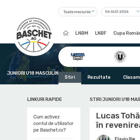
Toate meciurile
LNBM
LNBF
Cupa Român
JUNIORI U18 MASCULIN
Stiri
Rezultate
Clasam
LINKURI RAPIDE
STIRI JUNIORI U18 MA
Lucas Tohăt
Cum activez
în revenire
contul de utilizator
pe Baschet.ro?
Flaviu Ilie