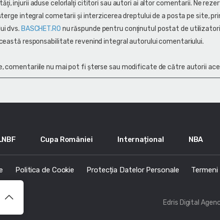
alităţi, injurii aduse celorlalţi cititori sau autori ai altor comentarii. Ne rez
terge integral cometarii și interzicerea dreptului de a posta pe site, pri
ui dvs.
BASCHET.RO
nu răspunde pentru conţinutul postat de utilizatori
ceastă responsabilitate revenind integral autorului comentariului.
, comentariile nu mai pot fi șterse sau modificate de către autorii ace
LNBF
Cupa României
Internațional
NBA
e
Politica de Cookie
Protecția Datelor Personale
Termeni s
Edris Digital Agen