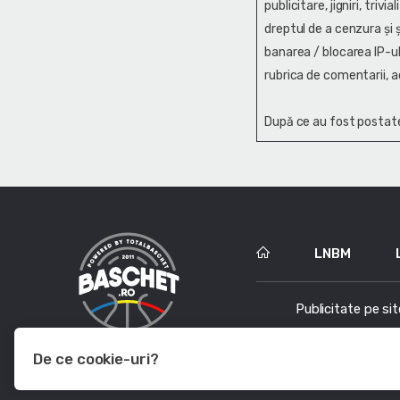
publicitare, jigniri, trivi
dreptul de a cenzura și ş
banarea / blocarea IP-ul
rubrica de comentarii, a
După ce au fost postate
LNBM
Publicitate pe sit
De ce cookie-uri?
Le utilizam pentru a optimiza functionalitatea site-ului web, a