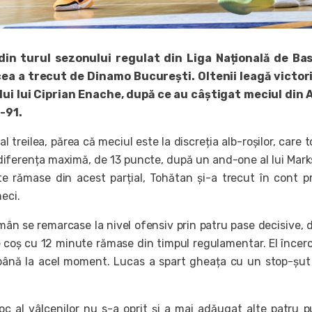
din turul sezonului regulat din Liga Națională de Ba
ea a trecut de Dinamo București. Oltenii leagă victori
ui lui Ciprian Enache, după ce au câștigat meciul din 
-91.
 al treilea, părea că meciul este la discreția alb-roșilor, care 
 diferența maximă, de 13 puncte, după un and-one al lui Mark
e rămase din acest parțial, Tohătan și-a trecut în cont p
eci.
mân se remarcase la nivel ofensiv prin patru pase decisive, 
 coș cu 12 minute rămase din timpul regulamentar. El încer
până la acel moment. Lucas a spart gheața cu un stop-șut
c al vâlcenilor nu s-a oprit și a mai adăugat alte patru 