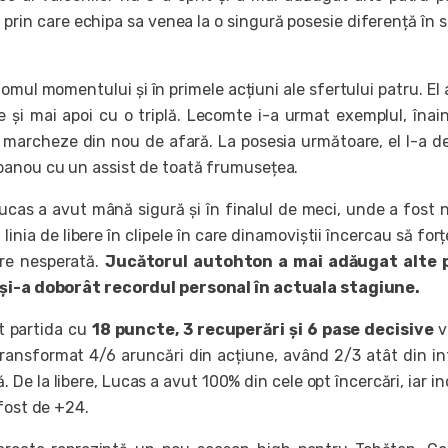
 prin care echipa sa venea la o singură posesie diferență în s
omul momentului și în primele acțiuni ale sfertului patru. El a
e și mai apoi cu o triplă. Lecomte i-a urmat exemplul, înai
 marcheze din nou de afară. La posesia următoare, el l-a d
panou cu un assist de toată frumusețea.
Lucas a avut mână sigură și în finalul de meci, unde a fost 
 linia de libere în clipele în care dinamoviștii încercau să forț
ire nesperată.
Jucătorul autohton a mai adăugat alte 
și-a doborât recordul personal în actuala stagiune.
t partida cu
18 puncte, 3 recuperări și 6 pase decisive
v
transformat 4/6 aruncări din acțiune, având 2/3 atât din int
ă. De la libere, Lucas a avut 100% din cele opt încercări, iar in
fost de +24.