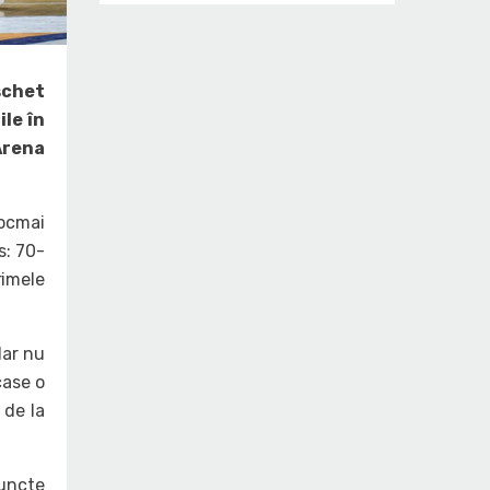
schet
ile în
Arena
tocmai
s: 70-
rimele
dar nu
case o
 de la
puncte