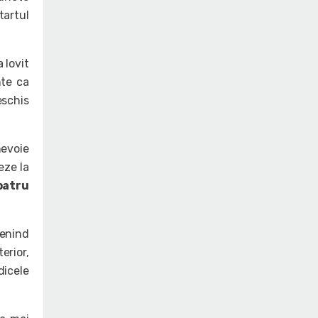
tartul
 lovit
nte ca
eschis
nevoie
eze la
patru
enind
erior,
dicele