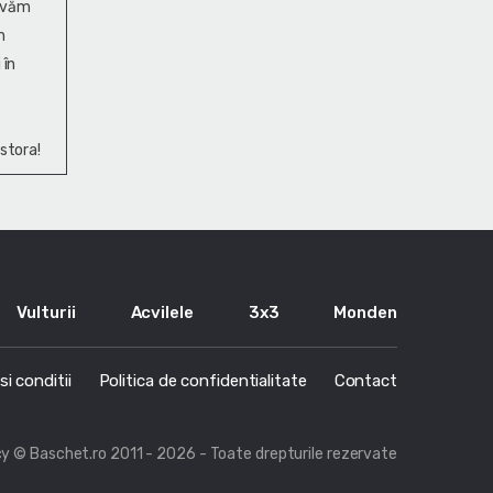
ervăm
n
 în
stora!
Vulturii
Acvilele
3x3
Monden
i conditii
Politica de confidentialitate
Contact
cy
© Baschet.ro 2011 - 2026 - Toate drepturile rezervate