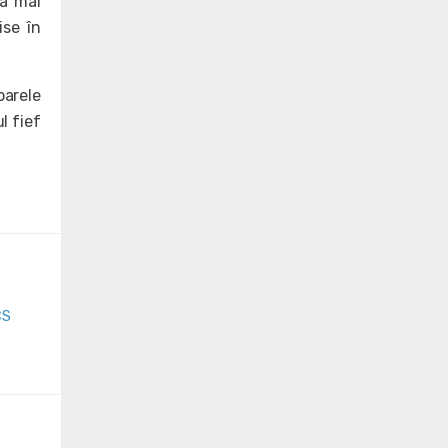
a mai
ise în
arele
l fief
CS