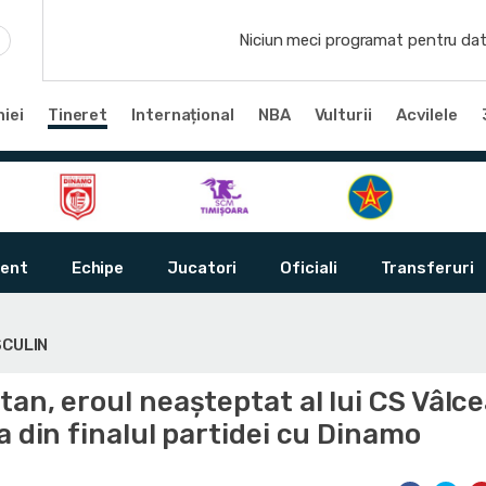
Niciun meci programat pentru dat
iei
Tineret
Internațional
NBA
Vulturii
Acvilele
ent
Echipe
Jucatori
Oficiali
Transferuri
SCULIN
an, eroul neașteptat al lui CS Vâlc
a din finalul partidei cu Dinamo