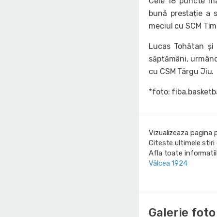
Cele 18 puncte ma
bună prestație a 
meciul cu SCM Timi
Lucas Tohătan și
săptămâni, urmând s
cu CSM Târgu Jiu.
*foto: fiba.basketb
Vizualizeaza pagina 
Citeste ultimele stir
Afla toate informati
Vâlcea 1924
Galerie foto