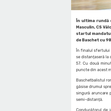
În ultima rundă 
Masculin, CS Vâlc
startul mandatul
de Baschet cu 98
În finalul sfertului
se distanțaseră la
57. Cu două minut
puncte din acest m
Baschetbalistul ro
găsise drumul spre
singură aruncare 
semi-distanță.
Conducătorul de jo