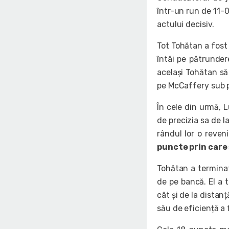
într-un run de 11-0
actului decisiv.
Tot Tohătan a fost 
întâi pe pătrunder
același Tohătan să
pe McCaffery sub 
În cele din urmă, 
de precizia sa de la
rândul lor o reven
puncte prin care 
Tohătan a termina
de pe bancă. El a 
cât și de la distanț
său de eficiență a 