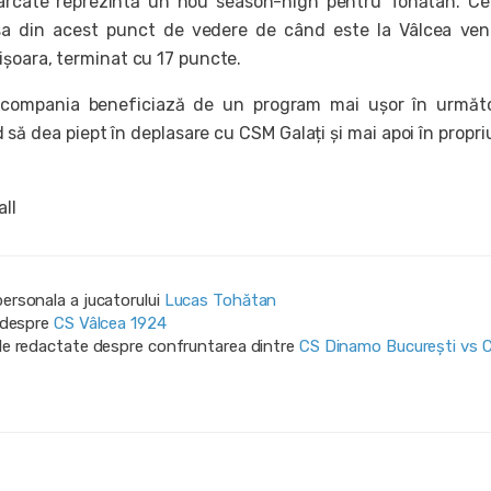
rcate reprezintă un nou season-high pentru Tohătan. Ce
sa din acest punct de vedere de când este la Vâlcea ven
șoara, terminat cu 17 puncte.
 compania beneficiază de un program mai ușor în următo
ă dea piept în deplasare cu CSM Galați și mai apoi în propriu
all
personala a jucatorului
Lucas Tohătan
i despre
CS Vâlcea 1924
ile redactate despre confruntarea dintre
CS Dinamo Bucureşti vs 