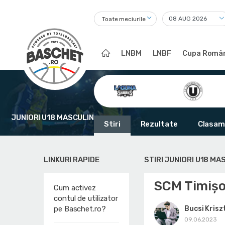
Toate meciurile
LNBM
LNBF
Cupa Român
JUNIORI U18 MASCULIN
Stiri
Rezultate
Clasam
LINKURI RAPIDE
STIRI JUNIORI U18 MA
SCM Timișo
Cum activez
contul de utilizator
Bucsi Krisz
pe Baschet.ro?
09.06.2023