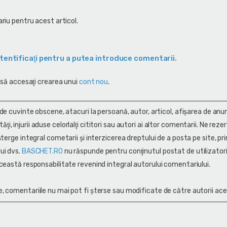
riu pentru acest articol.
tentificaţi pentru a putea introduce comentarii.
 să accesaţi crearea unui
cont nou
.
 de cuvinte obscene, atacuri la persoană, autor, articol, afişarea de anun
alităţi, injurii aduse celorlalţi cititori sau autori ai altor comentarii. Ne rez
terge integral cometarii și interzicerea dreptului de a posta pe site, pri
ui dvs.
BASCHET.RO
nu răspunde pentru conţinutul postat de utilizatori
ceastă responsabilitate revenind integral autorului comentariului.
, comentariile nu mai pot fi șterse sau modificate de către autorii ace