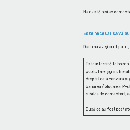
Nu există nici un comenta
Este necesar să vă au
Daca nu aveţi cont puteţi
Este interzisă folosirea
publicitare, jigniri, trivi
dreptul de a cenzura și ş
banarea / blocarea IP-ul
rubrica de comentarii, a
După ce au fost postate