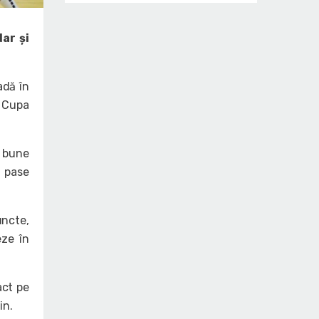
ar și
adă în
n Cupa
i bune
2 pase
uncte,
eze în
act pe
in.