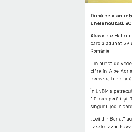
După ce a anunț
unele noutăți, SC
Alexandre Maticiuc
care a adunat 29 d
României.
Din punct de veder
cifre în Alpe Adri
decisive, fiind făr
În LNBM a petrecut
1.0 recuperări și 
singurul joc în car
„Leii din Banat” au
Laszlo Lazar, Edwa