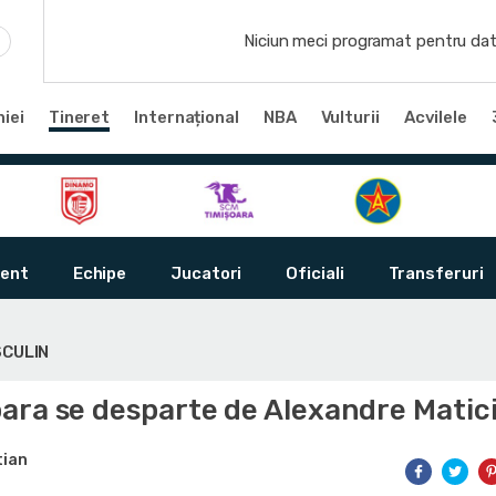
Niciun meci programat pentru dat
iei
Tineret
Internațional
NBA
Vulturii
Acvilele
ent
Echipe
Jucatori
Oficiali
Transferuri
SCULIN
ara se desparte de Alexandre Matic
tian