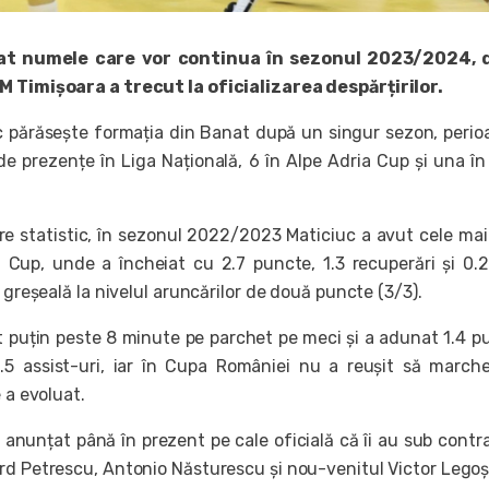
at numele care vor continua în sezonul 2023/2024, d
M Timișoara a trecut la oficializarea despărțirilor.
 părăsește formația din Banat după un singur sezon, perio
e prezențe în Liga Națională, 6 în Alpe Adria Cup și una î
e statistic, în sezonul 2022/2023 Maticiuc a avut cele ma
a Cup, unde a încheiat cu 2.7 puncte, 1.3 recuperări și 0.
ă greșeală la nivelul aruncărilor de două puncte (3/3).
 puțin peste 8 minute pe parchet pe meci și a adunat 1.4 p
0.5 assist-uri, iar în Cupa României nu a reușit să march
e a evoluat.
 anunțat până în prezent pe cale oficială că îi au sub contr
rd Petrescu, Antonio Năsturescu și nou-venitul Victor Legoș