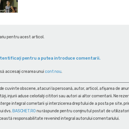
riu pentru acest articol.
tentificaţi pentru a putea introduce comentarii.
 să accesaţi crearea unui
cont nou
.
 de cuvinte obscene, atacuri la persoană, autor, articol, afişarea de anun
alităţi, injurii aduse celorlalţi cititori sau autori ai altor comentarii. Ne rez
terge integral cometarii și interzicerea dreptului de a posta pe site, pri
ui dvs.
BASCHET.RO
nu răspunde pentru conţinutul postat de utilizatori
ceastă responsabilitate revenind integral autorului comentariului.