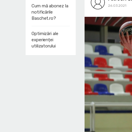
Cum mă abonez la
26.03.2021
notificările
Baschet.ro?
Optimizări ale
experienței
utilizatorului