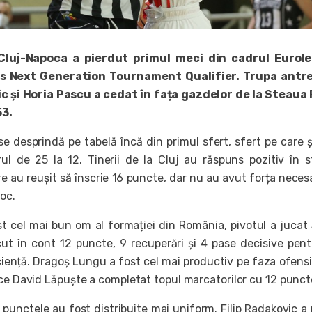
luj-Napoca a pierdut primul meci din cadrul Eurol
as Next Generation Tournament Qualifier. Trupa antr
c și Horia Pascu a cedat în fața gazdelor de la Steaua
53.
se desprindă pe tabelă încă din primul sfert, sfert pe care ș
l de 25 la 12. Tinerii de la Cluj au răspuns pozitiv în s
e au reușit să înscrie 16 puncte, dar nu au avut forța neces
joc.
t cel mai bun om al formației din România, pivotul a jucat
cut în cont 12 puncte, 9 recuperări și 4 pase decisive pen
iciență. Dragoș Lungu a fost cel mai productiv pe faza ofens
 ce David Lăpuște a completat topul marcatorilor cu 12 punct
 punctele au fost distribuite mai uniform. Filip Radakovic a 