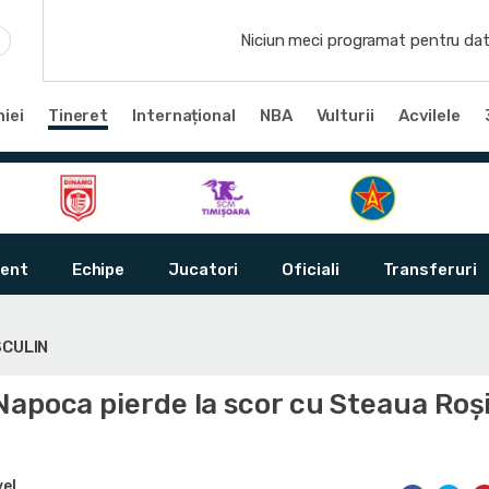
Niciun meci programat pentru dat
iei
Tineret
Internațional
NBA
Vulturii
Acvilele
ent
Echipe
Jucatori
Oficiali
Transferuri
SCULIN
Napoca pierde la scor cu Steaua Roș
vel