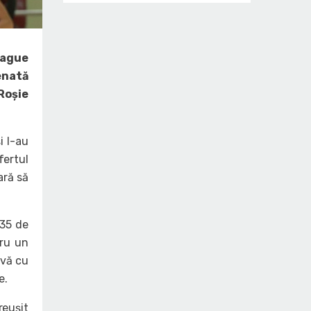
eague
enată
 Roșie
i l-au
fertul
ară să
 35 de
tru un
ivă cu
e.
reușit