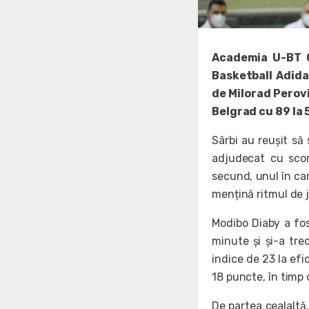
Academia U-BT C
Basketball Adid
de Milorad Perovi
Belgrad cu 89 la 
Sârbi au reușit să 
adjudecat cu scoru
secund, unul în car
mențină ritmul de 
Modibo Diaby a fos
minute și și-a tre
indice de 23 la ef
18 puncte, în timp
De partea cealaltă,