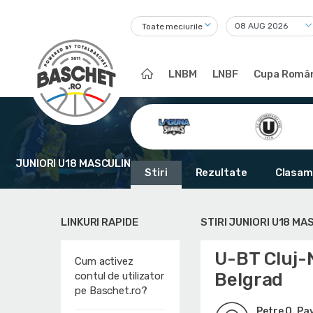
Toate meciurile
LNBM
LNBF
Cupa Român
JUNIORI U18 MASCULIN
Stiri
Rezultate
Clasam
LINKURI RAPIDE
STIRI JUNIORI U18 MA
U-BT Cluj-
Cum activez
Belgrad
contul de utilizator
pe Baschet.ro?
Petre O. Pa