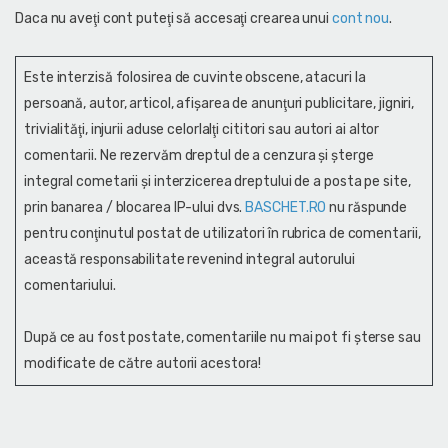
Daca nu aveţi cont puteţi să accesaţi crearea unui
cont nou
.
Este interzisă folosirea de cuvinte obscene, atacuri la
persoană, autor, articol, afişarea de anunţuri publicitare, jigniri,
trivialităţi, injurii aduse celorlalţi cititori sau autori ai altor
comentarii. Ne rezervăm dreptul de a cenzura și şterge
integral cometarii și interzicerea dreptului de a posta pe site,
prin banarea / blocarea IP-ului dvs.
BASCHET.RO
nu răspunde
pentru conţinutul postat de utilizatori în rubrica de comentarii,
această responsabilitate revenind integral autorului
comentariului.
După ce au fost postate, comentariile nu mai pot fi șterse sau
modificate de către autorii acestora!