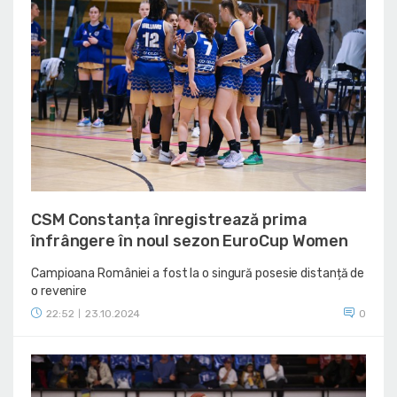
CSM Constanța înregistrează prima
înfrângere în noul sezon EuroCup Women
Campioana României a fost la o singură posesie distanță de
o revenire
22:52
23.10.2024
0
|