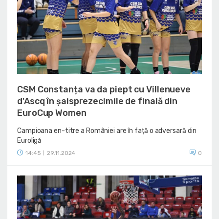
CSM Constanța va da piept cu Villenueve
d'Ascq în șaisprezecimile de finală din
EuroCup Women
Campioana en-titre a României are în față o adversară din
Euroligă
14:45
29.11.2024
0
|