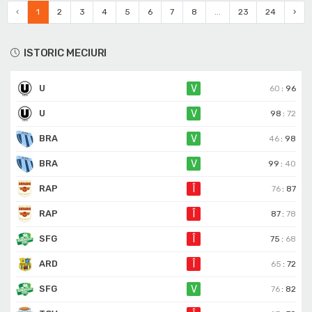
‹
1
2
3
4
5
6
7
8
...
23
24
›
ISTORIC MECIURI
U
V
60
:
96
U
V
98
:
72
BRA
V
46
:
98
BRA
V
99
:
40
RAP
Î
76
:
87
RAP
Î
87
:
78
SFG
Î
75
:
68
ARD
Î
65
:
72
SFG
V
76
:
82