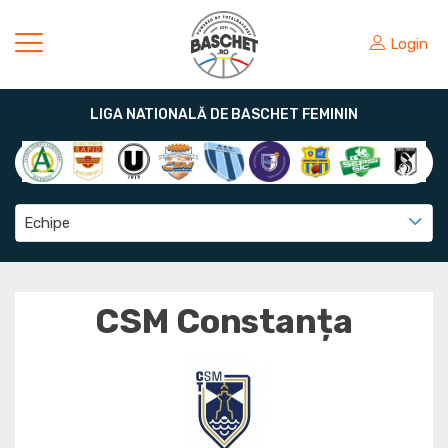
Login
LIGA NATIONALĂ DE BASCHET FEMININ
Echipe
CSM Constanța