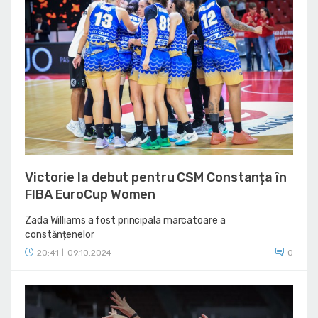
Victorie la debut pentru CSM Constanța în
FIBA EuroCup Women
Zada Williams a fost principala marcatoare a
constănțenelor
20:41
09.10.2024
0
|