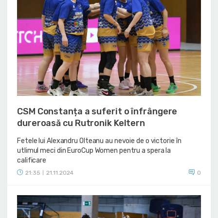
CSM Constanța a suferit o înfrângere
dureroasă cu Rutronik Keltern
Fetele lui Alexandru Olteanu au nevoie de o victorie în
utlimul meci din EuroCup Women pentru a spera la
calificare
21:35
21.11.2024
0
|