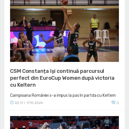
CSM Constanța își continuă parcursul
perfect din EuroCup Women după victoria
cu Keltern
Campioana României s-a impus la pas în partda cu Keltern
22:17
17.10.2024
0
|