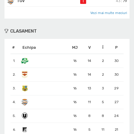
TGV
Î
43
:
79
Vezi mai multe meciuri
CLASAMENT
#
Echipa
MJ
V
Î
P
1.
16
14
2
30
2.
16
14
2
30
3.
16
13
3
29
4.
16
11
5
27
5.
16
8
8
24
6.
16
5
11
21