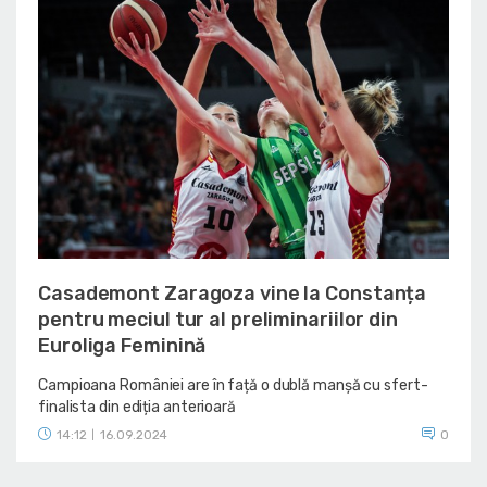
Casademont Zaragoza vine la Constanța
pentru meciul tur al preliminariilor din
Euroliga Feminină
Campioana României are în față o dublă manșă cu sfert-
finalista din ediția anterioară
14:12
16.09.2024
0
|