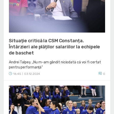
Situație critică la CSM Constanța.
Întârzieri ale plăților salariilor la echipele
de baschet
Andrei Talpeș: „Nu m-am gândit niciodată că voi fi certat
pentru performanță”
16:45
03.12.2024
0
|