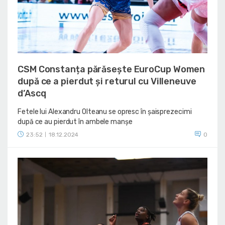
CSM Constanța părăsește EuroCup Women
după ce a pierdut și returul cu Villeneuve
d’Ascq
Fetele lui Alexandru Olteanu se opresc în șaisprezecimi
după ce au pierdut în ambele manșe
23:52
18.12.2024
0
|