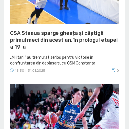
CSA Steaua sparge gheața și câștigă
primul meci din acest an, în prologul etapei
a 19-a
„Militarii” au tremurat serios pentru victorie în
confruntarea din deplasare, cu CSM Constanța
18:50
31.01.2025
0
|