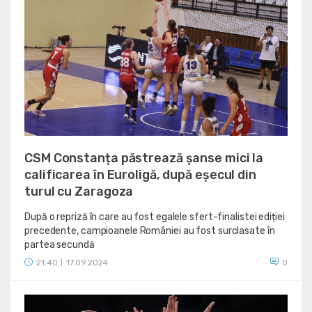
CSM Constanța păstrează șanse mici la
calificarea în Euroligă, după eșecul din
turul cu Zaragoza
După o repriză în care au fost egalele sfert-finalistei ediției
precedente, campioanele României au fost surclasate în
partea secundă
21:40
17.09.2024
0
|