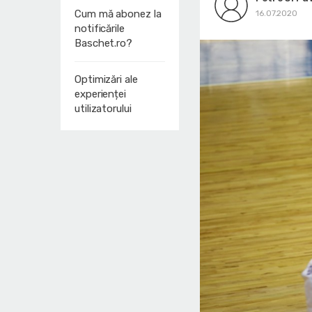
Cum mă abonez la
16.07.2020
notificările
Baschet.ro?
Optimizări ale
experienței
utilizatorului