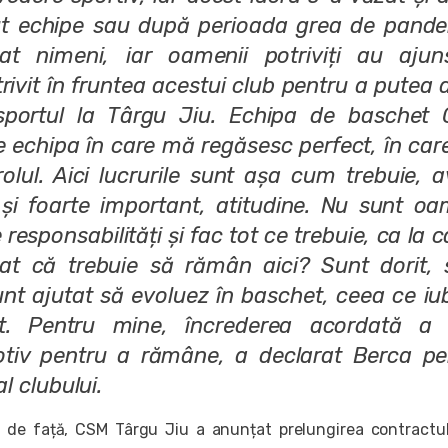
ut echipe sau după perioada grea de pande
t nimeni, iar oamenii potriviți au ajun
ivit în fruntea acestui club pentru a putea 
 sportul la Târgu Jiu. Echipa de baschet
e echipa în care mă regăsesc perfect, în car
olul. Aici lucrurile sunt așa cum trebuie, 
 și foarte important, atitudine. Nu sunt oa
 responsabilități și fac tot ce trebuie, ca la c
at că trebuie să rămân aici? Sunt dorit, 
unt ajutat să evoluez în baschet, ceea ce iu
t. Pentru mine, încrederea acordată a 
motiv pentru a rămâne, a declarat Berca pe
 al clubului.
de față, CSM Târgu Jiu a anunțat prelungirea contractu