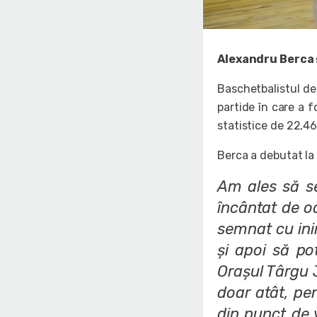
Alexandru Berca 
Baschetbalistul de 
partide în care a 
statistice de 22,46
Berca a debutat la 
Am ales să s
încântat de oa
semnat cu ini
și apoi să po
Orașul Târgu 
doar atât, pe
din punct de 