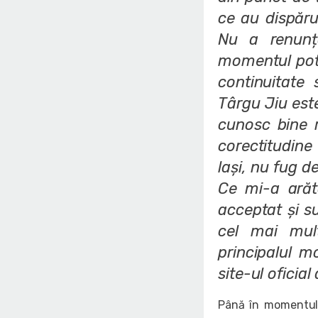
ce au dispăr
Nu a renunța
momentul potr
continuitate
Târgu Jiu est
cunosc bine r
corectitudine
lași, nu fug de
Ce mi-a arăt
acceptat și s
cel mai mul
principalul 
site-ul oficial
Până în momentul 