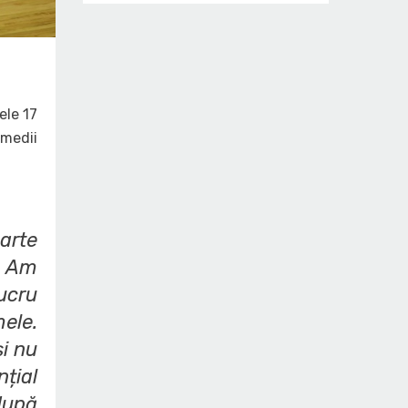
ele 17
 medii
arte
u. Am
ucru
ele.
și nu
țial
 după