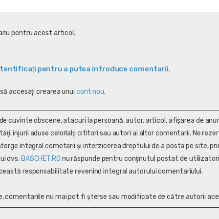
riu pentru acest articol.
tentificaţi pentru a putea introduce comentarii.
 să accesaţi crearea unui
cont nou
.
 de cuvinte obscene, atacuri la persoană, autor, articol, afişarea de anun
alităţi, injurii aduse celorlalţi cititori sau autori ai altor comentarii. Ne rez
terge integral cometarii și interzicerea dreptului de a posta pe site, pri
ui dvs.
BASCHET.RO
nu răspunde pentru conţinutul postat de utilizatori
ceastă responsabilitate revenind integral autorului comentariului.
, comentariile nu mai pot fi șterse sau modificate de către autorii ace