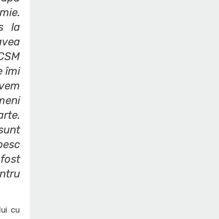
mie.
s la
avea
 CSM
e îmi
avem
meni
arte.
sunt
besc
fost
ntru
lui cu