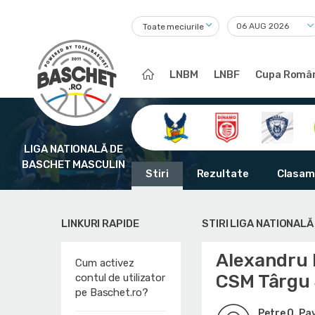
Toate meciurile
LNBM
LNBF
Cupa Român
LIGA NATIONALĂ DE
BASCHET MASCULIN
Stiri
Rezultate
Clasam
LINKURI RAPIDE
STIRI LIGA NATIONAL
Alexandru 
Cum activez
CSM Târgu 
contul de utilizator
pe Baschet.ro?
Petre O. Pa