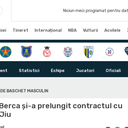
Niciun meci programat pentru dat
iei
Tineret
Internațional
NBA
Vulturii
Acvilele
ent
Statistici
Echipe
Jucatori
Oficiali
Ă DE BASCHET MASCULIN
Berca și-a prelungit contractul cu
Jiu
vel