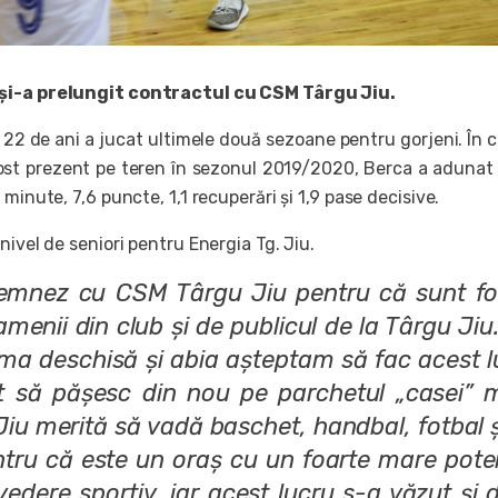
și-a prelungit contractul cu CSM Târgu Jiu.
22 de ani a jucat ultimele două sezoane pentru gorjeni. În c
fost prezent pe teren în sezonul 2019/2020, Berca a adunat
 minute, 7,6 puncte, 1,1 recuperări și 1,9 pase decisive.
nivel de seniori pentru Energia Tg. Jiu.
emnez cu CSM Târgu Jiu pentru că sunt fo
menii din club și de publicul de la Târgu Ji
ma deschisă și abia așteptam să fac acest l
t să pășesc din nou pe parchetul „casei” m
Jiu merită să vadă baschet, handbal, fotbal 
ntru că este un oraș cu un foarte mare poten
vedere sportiv, iar acest lucru s-a văzut și