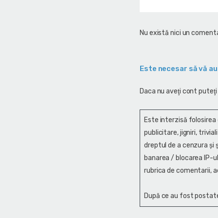
Nu există nici un comenta
Este necesar să vă au
Daca nu aveţi cont puteţi
Este interzisă folosirea
publicitare, jigniri, trivi
dreptul de a cenzura și ş
banarea / blocarea IP-ul
rubrica de comentarii, a
După ce au fost postate