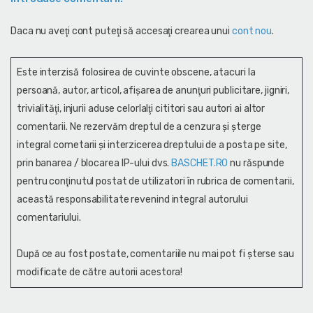
Daca nu aveţi cont puteţi să accesaţi crearea unui
cont nou
.
Este interzisă folosirea de cuvinte obscene, atacuri la
persoană, autor, articol, afişarea de anunţuri publicitare, jigniri,
trivialităţi, injurii aduse celorlalţi cititori sau autori ai altor
comentarii. Ne rezervăm dreptul de a cenzura și şterge
integral cometarii și interzicerea dreptului de a posta pe site,
prin banarea / blocarea IP-ului dvs.
BASCHET.RO
nu răspunde
pentru conţinutul postat de utilizatori în rubrica de comentarii,
această responsabilitate revenind integral autorului
comentariului.
După ce au fost postate, comentariile nu mai pot fi șterse sau
modificate de către autorii acestora!