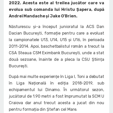
2022. Acesta este al treilea jucător care va
evolua sub comanda lui Hristu Șapera, după
Andrei Mandache și Jake O'Brien.
Năsturescu și-a început junioratul la ACS Dan
Dacian București, formație pentru care a evoluat
la campionatele U13, U14, U15 și U16, în perioada
2011-2014. Apoi, baschetbalistul român a trecut la
CSA Steaua CSM Eximbank București, unde a stat
două sezoane, înainte de a pleca la CSU Știința
București.
După mai multe experiențe în Liga I, Toni a debutat
în Liga Națională în ediția 2018-2019, sub
echipamentul lui Dinamo. În următorul sezon,
jucătorul de 1.90 metri a fost împrumutat la SCM U
Craiova dar anul trecut acesta a jucat din nou
pentru formația din Ștefan cel Mare.