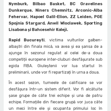
Nymburk, Bilbao Basket, BC Gravelines
Dunkerque, Niners Chemnitz, Arconic-Alba
Fehervar, Hapoel Galil-Elion, ZZ Leiden, PGE
Spojnia Stargard, Anwil Wloclawek, Sporting
Lisabona și Bahcesehir Koleji.
Rapid București
, victima vulturilor galben-
albaștri din finala mică, va avea și ea șansa de a
ajunge în sezonul regulat al celei de-a doua
competiții europene inter-cluburi desfășurate sub
egida FIBA. Giuleștenii vor lua startul în
preliminarii, unde vor fi repartizați în urna a doua.
În acest sezon, turneele de calificare se vor
desfășura într-un sistem diferit. Vor fi alcătuite
șase grupe de câte trei echipe și una de patru
echipe. Formațiile din fiecare grupă vor juca câte
un meci între ele și ocupanta primului loc în