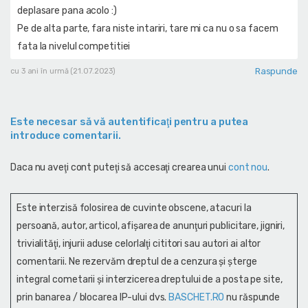
deplasare pana acolo :)
Pe de alta parte, fara niste intariri, tare mi ca nu o sa facem
fata la nivelul competitiei
Raspunde
cu 3 ani în urmă (21.07.2023)
Este necesar să vă autentificaţi pentru a putea
introduce comentarii.
Daca nu aveţi cont puteţi să accesaţi crearea unui
cont nou
.
Este interzisă folosirea de cuvinte obscene, atacuri la
persoană, autor, articol, afişarea de anunţuri publicitare, jigniri,
trivialităţi, injurii aduse celorlalţi cititori sau autori ai altor
comentarii. Ne rezervăm dreptul de a cenzura și şterge
integral cometarii și interzicerea dreptului de a posta pe site,
prin banarea / blocarea IP-ului dvs.
BASCHET.RO
nu răspunde