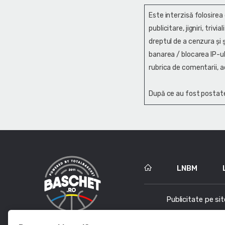
Este interzisă folosirea
publicitare, jigniri, trivi
dreptul de a cenzura și ş
banarea / blocarea IP-ul
rubrica de comentarii, a
După ce au fost postate
LNBM
Publicitate pe sit