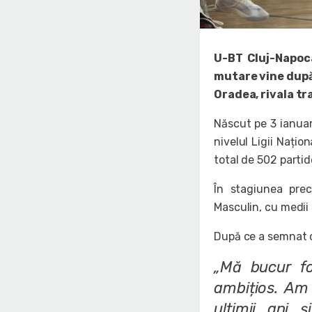
U-BT Cluj-Napoca
mutare vine după
Oradea, rivala tra
Născut pe 3 ianua
nivelul Ligii Nați
total de 502 partid
În stagiunea pre
Masculin, cu medii s
După ce a semnat 
„Mă bucur fo
ambițios. Am 
ultimii ani 