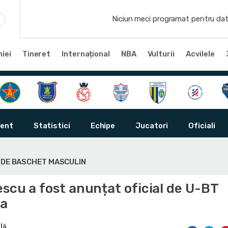
Niciun meci programat pentru dat
iei
Tineret
Internațional
NBA
Vulturii
Acvilele
ent
Statistici
Echipe
Jucatori
Oficiali
Ă DE BASCHET MASCULIN
scu a fost anunțat oficial de U-BT
ca
lă