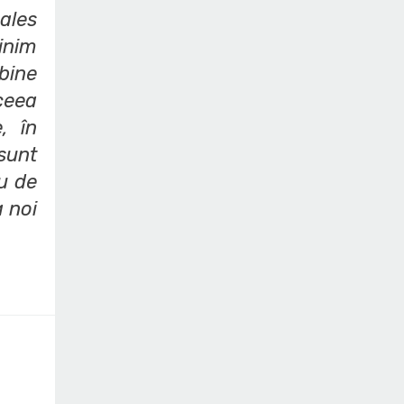
ales
linim
 bine
ceea
, în
sunt
ru de
a noi