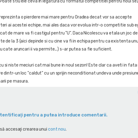
Poate stiu ele ceva in legatura cu formatul competitiei pentru noul sezo
 reprezinta o pierdere mai mare pentru Oradea decat vor sa accepte
teri ai acestei echipe, mai ales daca vor evolua intr-o competitie sub e
at de mare va fi castigul pentru "U". Daca Nicolescu va etala un joc d
e de la 3 (aici depinde si cu cine va fi in echipa pentru ca existenta unu
u cate aruncari ii va permite...) s-ar putea sa fie suficient.
si niste meciuri cat mai bune in noul sezon! Este clar ca aveti in fata
e dintr-un loc "caldut" cu un sprijin neconditionat undeva unde presiun
arii pe masura.
tentificaţi pentru a putea introduce comentarii.
 să accesaţi crearea unui
cont nou
.