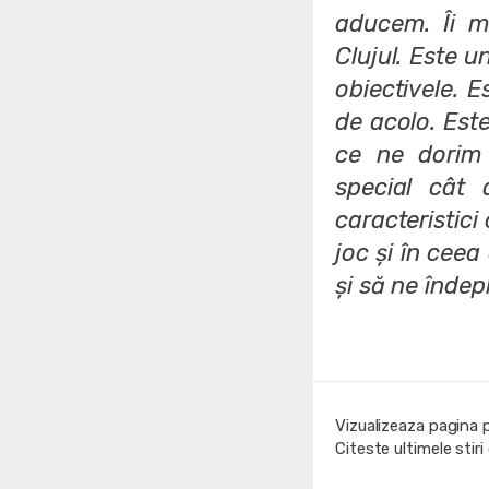
aducem. Îi m
Clujul. Este u
obiectivele. E
de acolo. Est
ce ne dorim n
special cât 
caracteristici
joc și în ceea
și să ne îndep
Vizualizeaza pagina 
Citeste ultimele stir