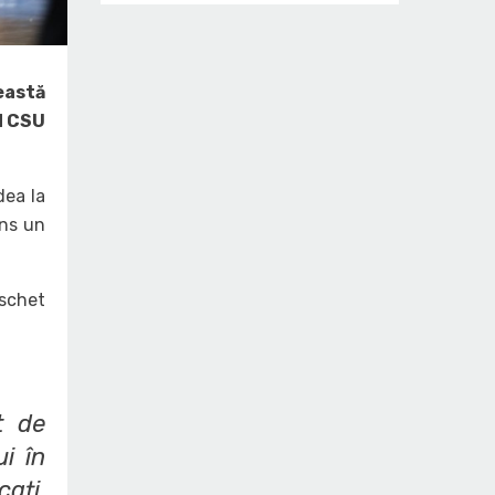
eastă
M CSU
dea la
âns un
schet
t de
i în
ați.