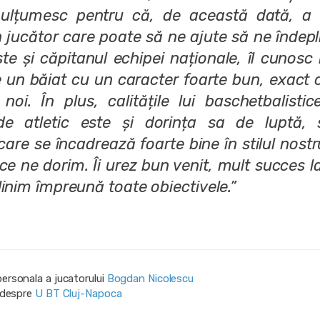
ulțumesc pentru că, de această dată, a 
n jucător care poate să ne ajute să ne îndep
ste și căpitanul echipei naționale, îl cunosc
e un băiat cu un caracter foarte bun, exact 
oi. În plus, calitățile lui baschetbalistice
de atletic este și dorința sa de luptă, 
 care se încadrează foarte bine în stilul nost
 ce ne dorim. Îi urez bun venit, mult succes l
linim împreună toate obiectivele.”
personala a jucatorului
Bogdan Nicolescu
i despre
U BT Cluj-Napoca