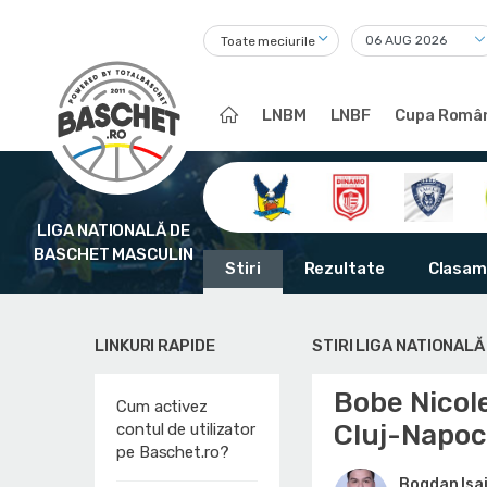
Toate meciurile
LNBM
LNBF
Cupa Român
LIGA NATIONALĂ DE
BASCHET MASCULIN
Stiri
Rezultate
Clasam
LINKURI RAPIDE
STIRI LIGA NATIONAL
Bobe Nicole
Cum activez
Cluj-Napo
contul de utilizator
pe Baschet.ro?
Bogdan Isai