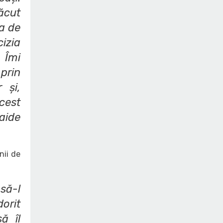
făcut
ea de
cizia
 Îmi
prin
 și,
cest
Haide
nii de
să-l
orit
ă îl