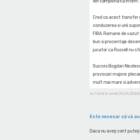
din campionatul intern. 
Cred ca acest transfer
conducerea si unii supor
FIBA. Ramane de vazut c
bun si procentaje decent
jucator ca Russell nu sti
Succes Bogdan Nicolescu 
provocari majore: plecar
mult mai mare si advers
cu 1 lună în urmă (13.06.2026)
Este necesar să vă au
Daca nu aveţi cont puteţi