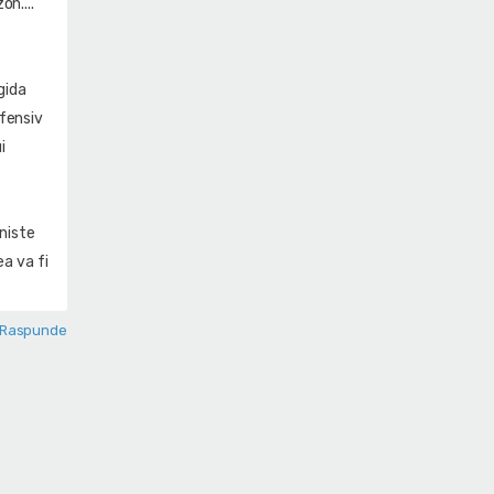
n....
gida
efensiv
i
 niste
ea va fi
Raspunde