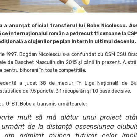
 a anunțat oficial transferul lui Bobe Nicolescu. Ac
 ce internaționalul român a petrecut 11 sezoane la CS
dițională a clujenilor pe plan intern în ultimul deceniu.
rie 1997, Bogdan Nicolescu s-a confundat cu CSM CSU Ora
onale de Baschet Masculin din 2015 și până în prezent. A str
e pentru bihoreni în toate competițiile.
cedentă a jucat 38 de meciuri în Liga Națională de Ba
tatistice de 7.5 puncte, 3.1 recuperări și 1.0 pase decisive.
cu U-BT, Bobe a transmis următoarele:
arte mult să mă alătur unui proiect atâ
urmărit de la distanță ascensiunea clubulu
și am admirat munca tuturor celor implic