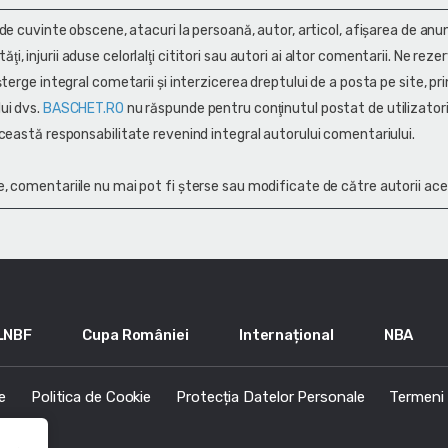
 de cuvinte obscene, atacuri la persoană, autor, articol, afişarea de anun
alităţi, injurii aduse celorlalţi cititori sau autori ai altor comentarii. Ne rez
terge integral cometarii și interzicerea dreptului de a posta pe site, pri
ui dvs.
BASCHET.RO
nu răspunde pentru conţinutul postat de utilizatori
ceastă responsabilitate revenind integral autorului comentariului.
, comentariile nu mai pot fi șterse sau modificate de către autorii ace
LNBF
Cupa României
Internațional
NBA
e
Politica de Cookie
Protecția Datelor Personale
Termeni s