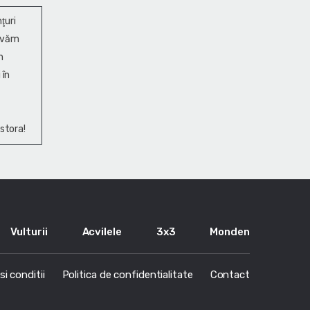
ţuri
ervăm
n
 în
stora!
Vulturii
Acvilele
3x3
Monden
i conditii
Politica de confidentialitate
Contact