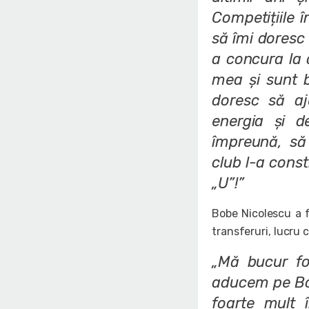
Competițiile î
să îmi doresc 
a concura la 
mea și sunt 
doresc să aj
energia și d
împreună, să
club l-a const
„U”!”
Bobe Nicolescu a 
transferuri, lucru 
„Mă bucur fo
aducem pe Bob
foarte mult 