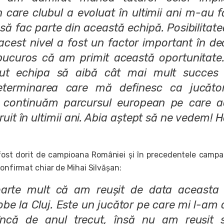
n care clubul a evoluat în ultimii ani m-au 
să fac parte din această echipă. Posibilitat
acest nivel a fost un factor important în de
bucuros că am primit această oportunitate.
ut echipa să aibă cât mai mult succes 
eterminarea care mă definesc ca jucător
 continuăm parcursul european pe care a
ruit în ultimii ani. Abia aștept să ne vedem! 
fost dorit de campioana României și în precedentele campa
confirmat chiar de Mihai Silvășan:
arte mult că am reușit de data aceasta 
e la Cluj. Este un jucător pe care mi l-am d
încă de anul trecut, însă nu am reușit s