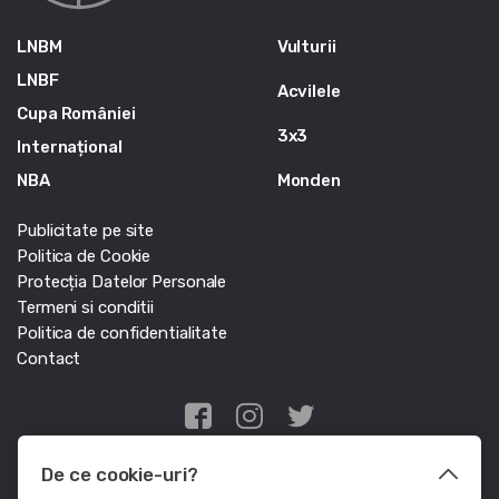
LNBM
Vulturii
LNBF
Acvilele
Cupa României
3x3
Internațional
NBA
Monden
Publicitate pe site
Politica de Cookie
Protecția Datelor Personale
Termeni si conditii
Politica de confidentialitate
Contact
Edris Digital Agency
De ce cookie-uri?
© Baschet.ro 2011 - 2026 - Toate drepturile rezervate