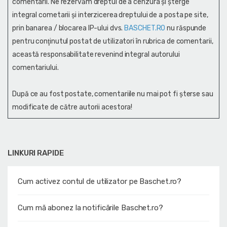
comentarii. Ne rezervăm dreptul de a cenzura și şterge
integral cometarii și interzicerea dreptului de a posta pe site,
prin banarea / blocarea IP-ului dvs.
BASCHET.RO
nu răspunde
pentru conţinutul postat de utilizatori în rubrica de comentarii,
această responsabilitate revenind integral autorului
comentariului.
După ce au fost postate, comentariile nu mai pot fi șterse sau
modificate de către autorii acestora!
LINKURI RAPIDE
Cum activez contul de utilizator pe Baschet.ro?
Cum mă abonez la notificările Baschet.ro?