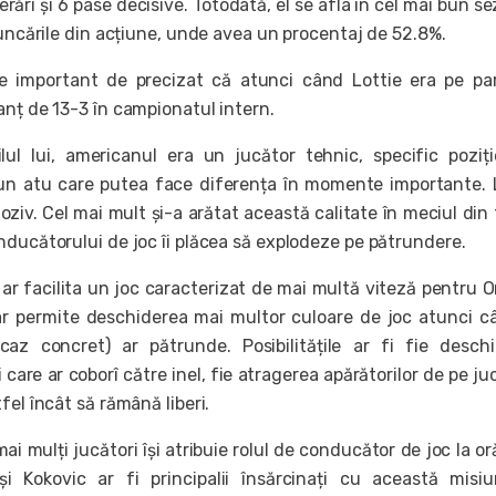
rări și 6 pase decisive. Totodată, el se afla în cel mai bun se
runcările din acțiune, unde avea un procentaj de 52.8%.
 important de precizat că atunci când Lottie era pe pa
anț de 13-3 în campionatul intern.
ilul lui, americanul era un jucător tehnic, specific poziție
 un atu care putea face diferența în momente importante. 
oziv. Cel mai mult și-a arătat această calitate în meciul din 
nducătorului de joc îi plăcea să explodeze pe pătrundere.
 ar facilita un joc caracterizat de mai multă viteză pentru 
 ar permite deschiderea mai multor culoare de joc atunci c
 caz concret) ar pătrunde. Posibilitățile ar fi fie desch
i care ar coborî către inel, fie atragerea apărătorilor de pe juc
fel încât să rămână liberi.
i mulți jucători își atribuie rolul de conducător de joc la or
și Kokovic ar fi principalii însărcinați cu această misi