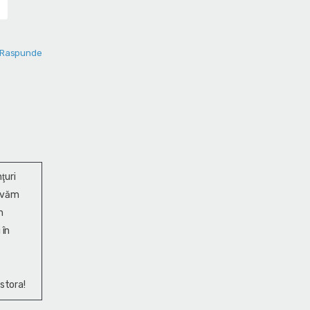
Raspunde
ţuri
ervăm
n
 în
stora!