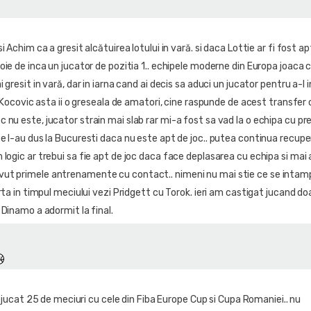
i Achim ca a gresit alcătuirea lotului in vară. si daca Lottie ar fi fost 
oie de inca un jucator de pozitia 1.. echipele moderne din Europa joaca 
 gresit in vară, dar in iarna cand ai decis sa aduci un jucator pentru a-l i
pe Kocovic asta ii o greseala de amatori, cine raspunde de acest transfer 
nu este, jucator strain mai slab rar mi-a fost sa vad la o echipa cu pre
e l-au dus la Bucuresti daca nu este apt de joc.. putea continua recupe
logic ar trebui sa fie apt de joc daca face deplasarea cu echipa si mai 
ut primele antrenamente cu contact.. nimeni nu mai stie ce se intamp
arta in timpul meciului vezi Pridgett cu Torok. ieri am castigat jucand do
 Dinamo a adormit la final.
a jucat 25 de meciuri cu cele din Fiba Europe Cup si Cupa Romaniei.. nu