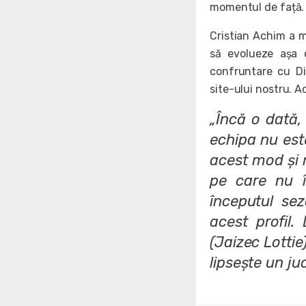
momentul de față.
Cristian Achim a m
să evolueze așa 
confruntare cu Di
site-ului nostru. A
„Încă o dată,
echipa nu est
acest mod și n
pe care nu î
începutul sez
acest profil.
(Jaizec Lotti
lipsește un juc