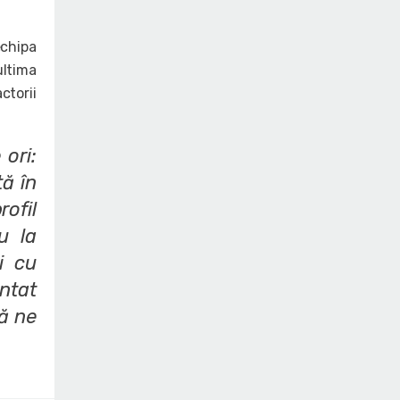
echipa
ltima
ctorii
ori:
tă în
rofil
u la
i cu
ntat
uă ne