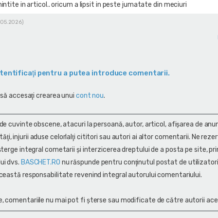
ntite in articol.. oricum a lipsit in peste jumatate din meciuri
8.05.2026)
tentificaţi pentru a putea introduce comentarii.
 să accesaţi crearea unui
cont nou
.
 de cuvinte obscene, atacuri la persoană, autor, articol, afişarea de anun
alităţi, injurii aduse celorlalţi cititori sau autori ai altor comentarii. Ne rez
terge integral cometarii și interzicerea dreptului de a posta pe site, pri
ui dvs.
BASCHET.RO
nu răspunde pentru conţinutul postat de utilizatori
ceastă responsabilitate revenind integral autorului comentariului.
, comentariile nu mai pot fi șterse sau modificate de către autorii ace