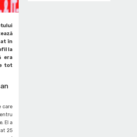
tului
tează
at în
fil la
ă era
e tot
ian
e care
pentru
. El a
rat 25