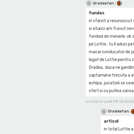
Oradeafan
:
fundas
in sfarsit a recunoscut s
si atunci am fi avut nev
fundasi de meserie. ok ai
pe Lottie.. tu il aduci 
macar conducator de joc 
legat de Lottie pentru c
Oradea.. daca ne gandim 
saptamana trecuta a av
echipa.. jucatorii se ce
sfert si cu putina sansa
cu 2 luni în urmă (18.05.2026)
Oradeafan
:
articol
in total Lottie 