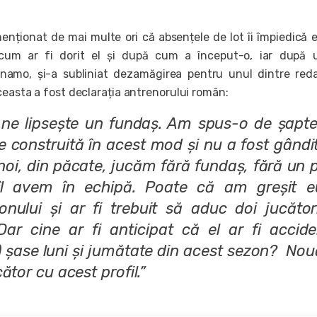
enționat de mai multe ori că absențele de lot îi împiedică 
cum ar fi dorit el și după cum a început-o, iar după u
namo, și-a subliniat dezamăgirea pentru unul dintre reda
ceasta a fost declarația antrenorului român:
 ne lipsește un fundaș. Am spus-o de șapte 
e construită în acest mod și nu a fost gândi
oi, din păcate, jucăm fără fundaș, fără un p
l avem în echipă. Poate că am greșit e
onului și ar fi trebuit să aduc doi jucător
Dar cine ar fi anticipat că el ar fi accide
e) șase luni și jumătate din acest sezon? No
ător cu acest profil.”