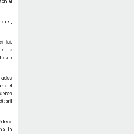
zon al
rchet,
i lui.
Lottie
finala
Oradea
ând el
iderea
ătorii
ădeni.
une în