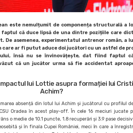
ean este nemulțumit de componența structurală a lo
faptul că duce lipsă de una dintre pozițiile care dic
t. De asemenea, experimentatul antrenor român, a lu
n care ar fi putut aduce doi jucători cu un astfel de pro
ului, însă nu se învinovățește, dat fiind faptul c
evăzut că un jucător urma să fie accidentat aproap
impactul lui Lottie asupra formației lui Crist
Achim?
marea absență din lotul lui Achim și jucătorul cu profilul d
SU Oradea în acest play-off. În cele 16 meciuri jucate 
râns o medie de 10.1 puncte, 1.8 recuperări și 3.9 pase decisive
osebită și în finala Cupei României, meci în care a înregist