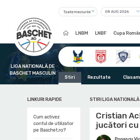
Toate meciurile
LNBM
LNBF
Cupa Român
LIGA NATIONALĂ DE
BASCHET MASCULIN
Stiri
Rezultate
Clasam
LINKURI RAPIDE
STIRI LIGA NATIONAL
Cristian A
Cum activez
jucători cu 
contul de utilizator
pe Baschet.ro?
Popescu Vi