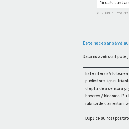
16 cate sunt ami
cu 2 luni în urmă (1
Este necesar să vă au
Daca nu aveţi cont puteţi
Este interzisă folosirea
publicitare, jigniri, trivi
dreptul de a cenzura și ş
banarea / blocarea IP-ul
rubrica de comentarii, a
După ce au fost postate