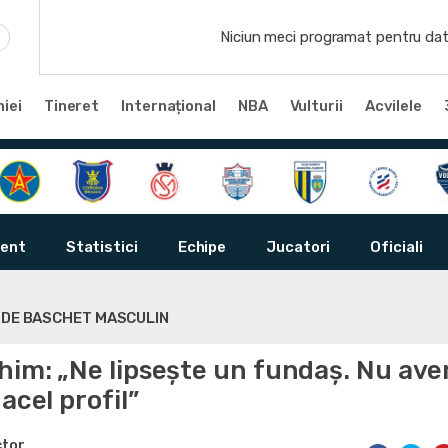
Niciun meci programat pentru dat
iei
Tineret
Internațional
NBA
Vulturii
Acvilele
ent
Statistici
Echipe
Jucatori
Oficiali
Ă DE BASCHET MASCULIN
chim: „Ne lipsește un fundaș. Nu av
acel profil”
ctor