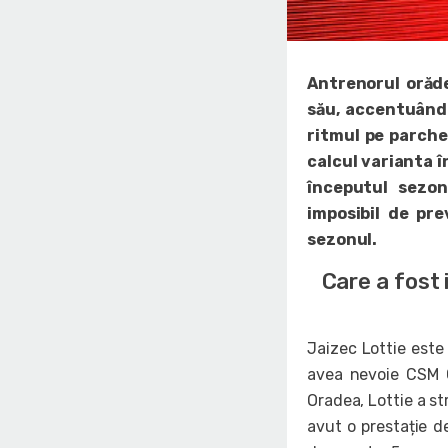
Antrenorul orăd
său, accentuând 
ritmul pe parche
calcul varianta î
începutul sezon
imposibil de pr
sezonul.
Care a fost 
Jaizec Lottie este 
avea nevoie CSM C
Oradea, Lottie a st
avut o prestație de