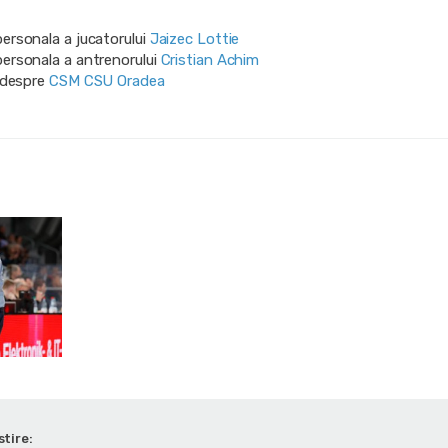
personala a jucatorului
Jaizec Lottie
personala a antrenorului
Cristian Achim
i despre
CSM CSU Oradea
stire: