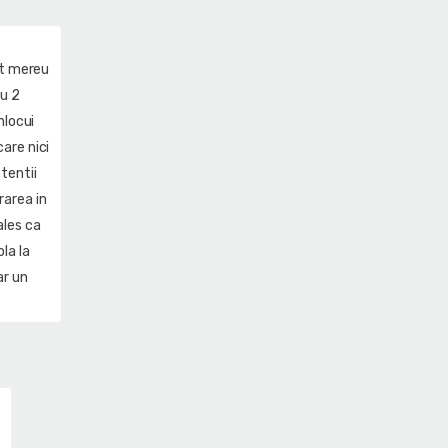
apt mereu
cu 2
nlocui
care nici
tentii
rarea in
ales ca
la la
ar un