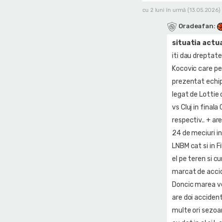
cu 2 luni în urmă (13.05.2026)
Oradeafan
:
situatia actu
iti dau dreptate
Kocovic care per
prezentat echipa
legat de Lottie
vs Cluj in final
respectiv.. + ar
24 de meciuri in
LNBM cat si in F
el pe teren si c
marcat de accide
Doncic marea vede
are doi acciden
multe ori sezoan