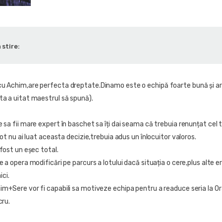
 stire:
u Achim,are perfecta dreptate.Dinamo este o echipă foarte bună și ar
ta a uitat maestrul să spună).
 sa fii mare expert în baschet sa îți dai seama că trebuia renunțat cel t
tot nu ai luat aceasta decizie,trebuia adus un înlocuitor valoros.
 fost un eșec total.
 a opera modificări pe parcurs a lotului dacă situația o cere,plus alte er
ci.
im+Sere vor fi capabili sa motiveze echipa pentru a readuce seria la O
cru.