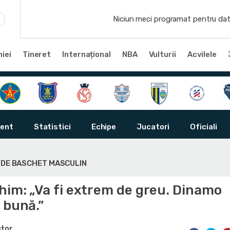
Niciun meci programat pentru dat
iei
Tineret
Internațional
NBA
Vulturii
Acvilele
ent
Statistici
Echipe
Jucatori
Oficiali
Ă DE BASCHET MASCULIN
him: „Va fi extrem de greu. Dinamo
 bună.”
ctor