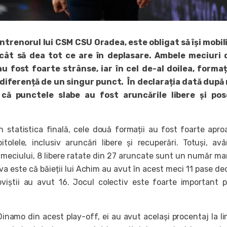
ntrenorul lui CSM CSU Oradea, este obligat să își mobi
ncât să dea tot ce are în deplasare. Ambele meciuri 
u fost foarte strânse, iar în cel de-al doilea, formaț
diferență de un singur punct. În declarația dată după 
că punctele slabe au fost aruncările libere și pose
 statistica finală, cele două formații au fost foarte apro
tolele, inclusiv aruncări libere și recuperări. Totuși, av
meciului, 8 libere ratate din 27 aruncate sunt un număr ma
a este că băieții lui Achim au avut în acest meci 11 pase dec
viștii au avut 16. Jocul colectiv este foarte important 
.
inamo din acest play-off, ei au avut același procentaj la li