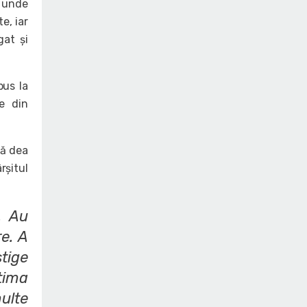
o unde
e, iar
gat și
pus la
e din
să dea
rșitul
. Au
re. A
tige
tima
ulte