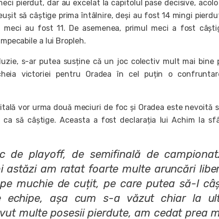
meci pierdut, dar au excelat la capitolul pase decisive, acol
eușit să câștige prima întâlnire, deși au fost 14 mingi pierdut
ea meci au fost 11. De asemenea, primul meci a fost câști
 impecabile a lui Bropleh.
luzie, s-ar putea susține că un joc colectiv mult mai bine 
heia victoriei pentru Oradea în cel puțin o confruntar
apitală vor urma două meciuri de foc și Oradea este nevoită 
 ca să câștige. Aceasta a fost declarația lui Achim la sfâ
ic de playoff, de semifinală de campionat
i astăzi am ratat foarte multe aruncări libe
pe muchie de cuțit, pe care putea să-l câș
re echipe, așa cum s-a văzut chiar la ul
vut multe posesii pierdute, am cedat prea m