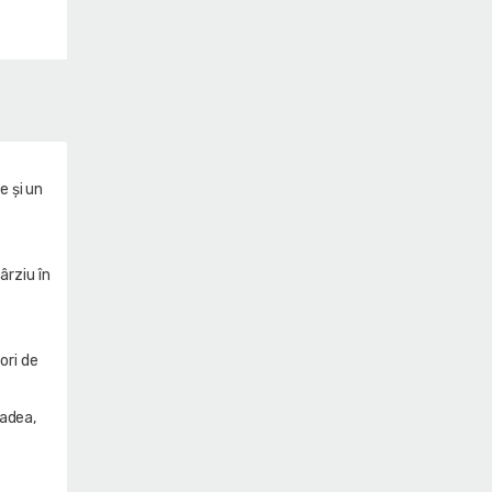
e și un
ârziu în
ori de
radea,