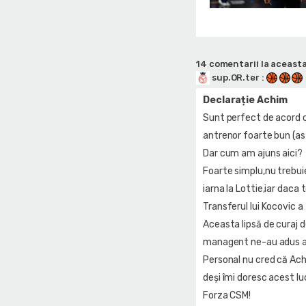
14 comentarii la aceasta
sup.OR.ter
:
Declarație Achim
Sunt perfect de acord c
antrenor foarte bun (as
Dar cum am ajuns aici?
Foarte simplu,nu trebuie
iarna la Lottie,iar daca 
Transferul lui Kocovic a
Aceasta lipsă de curaj de
managent ne-au adus ai
Personal nu cred că Ach
deși îmi doresc acest lu
Forza CSM!