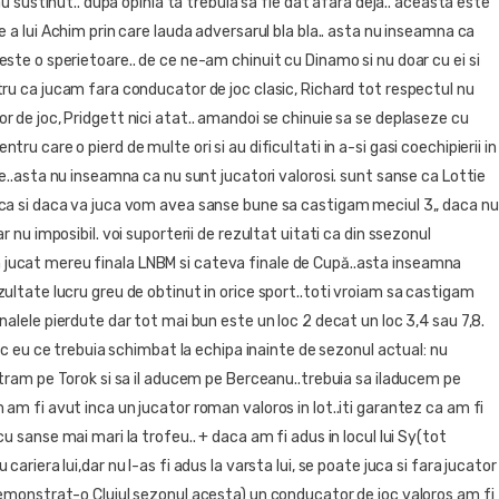
l-au sustinut.. dupa opinia ta trebuia sa fie dat afara deja.. aceasta este
e a lui Achim prin care lauda adversarul bla bla.. asta nu inseamna ca
ste o sperietoare.. de ce ne-am chinuit cu Dinamo si nu doar cu ei si
tru ca jucam fara conducator de joc clasic, Richard tot respectul nu
 de joc, Pridgett nici atat.. amandoi se chinuie sa se deplaseze cu
tru care o pierd de multe ori si au dificultati in a-si gasi coechipierii in
le..asta nu inseamna ca nu sunt jucatori valorosi. sunt sanse ca Lottie
ca si daca va juca vom avea sanse bune sa castigam meciul 3,, daca nu
ar nu imposibil. voi suporterii de rezultat uitati ca din ssezonul
ucat mereu finala LNBM si cateva finale de Cupă..asta inseamna
ultate lucru greu de obtinut in orice sport..toti vroiam sa castigam
nalele pierdute dar tot mai bun este un loc 2 decat un loc 3,4 sau 7,8.
 zic eu ce trebuia schimbat la echipa inainte de sezonul actual: nu
stram pe Torok si sa il aducem pe Berceanu..trebuia sa iladucem pe
am fi avut inca un jucator roman valoros in lot..iti garantez ca am fi
cu sanse mai mari la trofeu.. + daca am fi adus in locul lui Sy(tot
cariera lui,dar nu l-as fi adus la varsta lui, se poate juca si fara jucator
demonstrat-o Clujul sezonul acesta) un conducator de joc valoros am fi