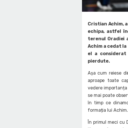
Cristian Achim, a
echipa, astfel î
terenul Oradiei a
Achim a cedat la 
el a considerat 
pierdute.
Așa cum reiese din
aproape toate capi
vedere importanța 
se mai poate observ
în timp ce dinamo
formația lui Achim
În primul meci cu D