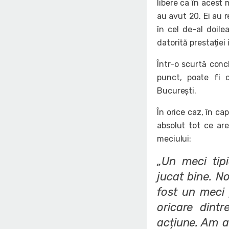
libere ca în acest 
au avut 20. Ei au r
în cel de-al doil
datorită prestației
Într-o scurtă conc
punct, poate fi c
București.
În orice caz, în c
absolut tot ce are
meciului:
„Un meci tip
jucat bine. No
fost un meci 
oricare dint
acțiune. Am a