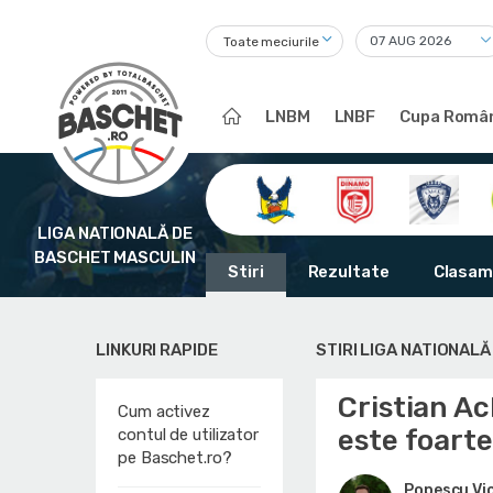
Toate meciurile
LNBM
LNBF
Cupa Român
LIGA NATIONALĂ DE
BASCHET MASCULIN
Stiri
Rezultate
Clasam
LINKURI RAPIDE
STIRI LIGA NATIONAL
Cristian Ac
Cum activez
este foarte
contul de utilizator
pe Baschet.ro?
Popescu Vi