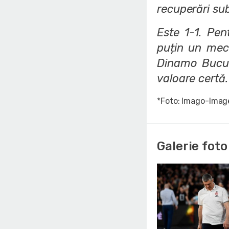
recuperări sub
Este 1-1. Pen
puțin un meci
Dinamo Bucur
valoare certă
*Foto: Imago-Imag
Galerie foto