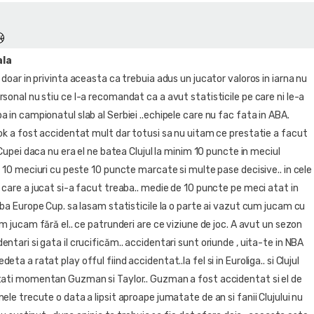
ala
 doar in privinta aceasta ca trebuia adus un jucator valoros in iarna nu
sonal nu stiu ce l-a recomandat ca a avut statisticile pe care ni le-a
 in campionatul slab al Serbiei ..echipele care nu fac fata in ABA.
 ok a fost accidentat mult dar totusi sa nu uitam ce prestatie a facut
a Cupei daca nu era el ne batea Clujul la minim 10 puncte in meciul
e 10 meciuri cu peste 10 puncte marcate si multe pase decisive.. in cele
 care a jucat si-a facut treaba.. medie de 10 puncte pe meci atat in
iba Europe Cup. sa lasam statisticile la o parte ai vazut cum jucam cu
um jucam fără el.. ce patrunderi are ce viziune de joc. A avut un sezon
ntari si gata il crucificăm.. accidentari sunt oriunde , uita-te in NBA
ta a ratat play offul fiind accidentat..la fel si in Euroliga.. si Clujul
tati momentan Guzman si Taylor.. Guzman a fost accidentat si el de
ele trecute o data a lipsit aproape jumatate de an si fanii Clujului nu