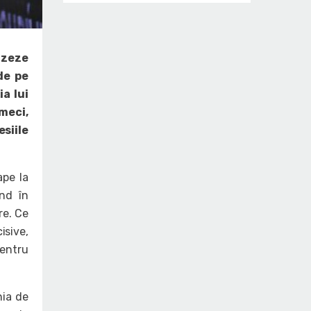
lizeze
de pe
ia lui
meci,
siile
ape la
ând în
re. Ce
isive,
pentru
nia de