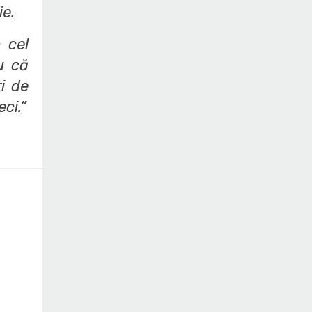
ie.
 cel
u că
i de
ci.”