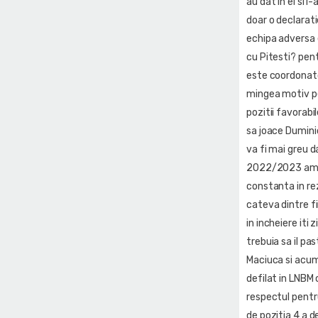
au dat in el si 
doar o declarati
echipa adversa e
cu Pitesti? pen
este coordonator
mingea motiv pen
pozitii favorabi
sa joace Dumini
va fi mai greu d
2022/2023 am j
constanta in rez
cateva dintre fi
in incheiere iti
trebuia sa il pa
Maciuca si acum 
defilat in LNBM 
respectul pentru 
de pozitia 4 a 