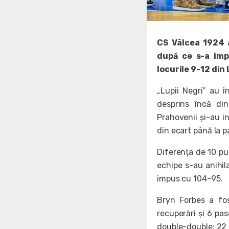
CS Vâlcea 1924 
după ce s-a imp
locurile 9-12 din
„Lupii Negri” au 
desprins încă din
Prahovenii și-au i
din ecart până la 
Diferența de 10 pu
echipe s-au anihila
impus cu 104-95.
Bryn Forbes a fo
recuperări și 6 pas
double-double: 22 