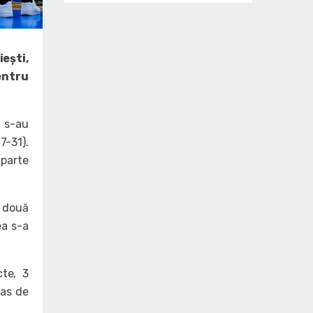
ești,
entru
i s-au
-31).
 parte
e două
ea s-a
te, 3
pas de