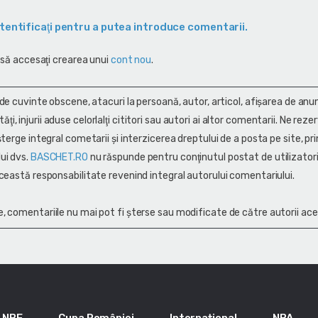
tentificaţi pentru a putea introduce comentarii.
 să accesaţi crearea unui
cont nou
.
 de cuvinte obscene, atacuri la persoană, autor, articol, afişarea de anun
alităţi, injurii aduse celorlalţi cititori sau autori ai altor comentarii. Ne rez
terge integral cometarii și interzicerea dreptului de a posta pe site, pri
ui dvs.
BASCHET.RO
nu răspunde pentru conţinutul postat de utilizatori
ceastă responsabilitate revenind integral autorului comentariului.
, comentariile nu mai pot fi șterse sau modificate de către autorii ace
LNBF
Cupa României
Internațional
NBA