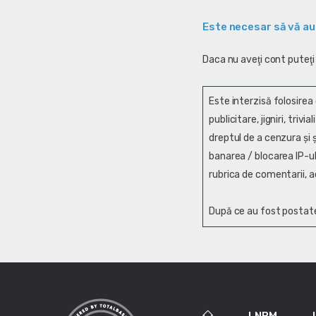
Este necesar să vă au
Daca nu aveţi cont puteţi
Este interzisă folosirea
publicitare, jigniri, trivi
dreptul de a cenzura și ş
banarea / blocarea IP-ul
rubrica de comentarii, a
După ce au fost postate
LNBM