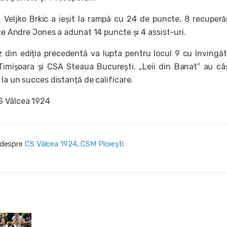
, Veljko Brkic a ieșit la rampă cu 24 de puncte, 8 recuperăr
 ce Andre Jones a adunat 14 puncte și 4 assist-uri.
 din ediția precedentă va lupta pentru locul 9 cu învingă
Timișoara și CSA Steaua București. „Leii din Banat” au câ
 la un succes distanță de calificare.
S Vâlcea 1924
i despre
CS Vâlcea 1924
,
CSM Ploiești