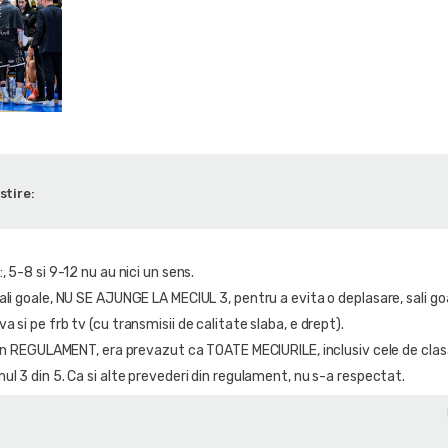
stire:
, 5-8 si 9-12 nu au nici un sens.
li goale, NU SE AJUNGE LA MECIUL 3, pentru a evita o deplasare, sali goa
 si pe frb tv (cu transmisii de calitate slaba, e drept).
, in REGULAMENT, era prevazut ca TOATE MECIURILE, inclusiv cele de cl
l 3 din 5. Ca si alte prevederi din regulament, nu s-a respectat.