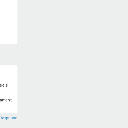
le si
asament
Raspunde