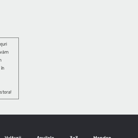
ţuri
ervăm
n
 în
stora!
Vulturii
Acvilele
3x3
Monden