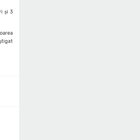
i și 3
toarea
știgat