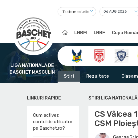
Toate meciurile
LNBM
LNBF
Cupa Român
LIGA NATIONALĂ DE
BASCHET MASCULIN
Stiri
Rezultate
Clasam
LINKURI RAPIDE
STIRI LIGA NATIONAL
CS Vâlcea 
Cum activez
CSM Ploieșt
contul de utilizator
pe Baschet.ro?
George Gri