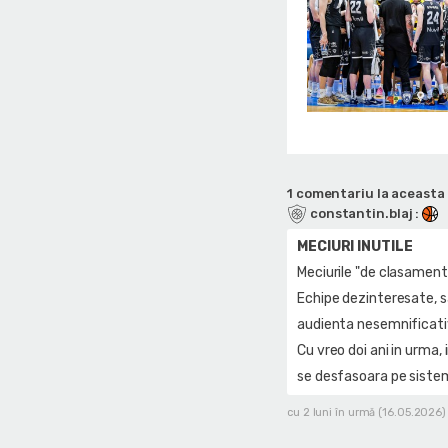
1 comentariu la aceasta 
constantin.blaj
:
MECIURI INUTILE
Meciurile "de clasament:
Echipe dezinteresate, sa
audienta nesemnificativa
Cu vreo doi ani in urma
se desfasoara pe sistemu
cu 2 luni în urmă (16.05.2026)