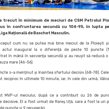
a trecut în minimum de meciuri de CSM Petrolul Ploi
us în confruntarea secundă cu 104-95, în lupta p
 Liga Națională de Baschet Masculin.
început cum nu se putea mai bine meciul de la Ploiești ș
 actul inaugural la o diferență de peste 10 puncte (17
ntrat în mână în secvența secundă și au reușit să reducă o
pauza mare (46-56).
ncte s-a menținut și înaintea sfertului decisiv (68-78). Cel
t reciproc în ultimele 10 minute, iar, în cele din urmă, Vâlc
st MVP-ul meciului, după ce a contribuit cu 26 de punc
e decisive. El a fost urmat de Rareș Uță, care a fost la un 
de puncte și 9 recuperări.