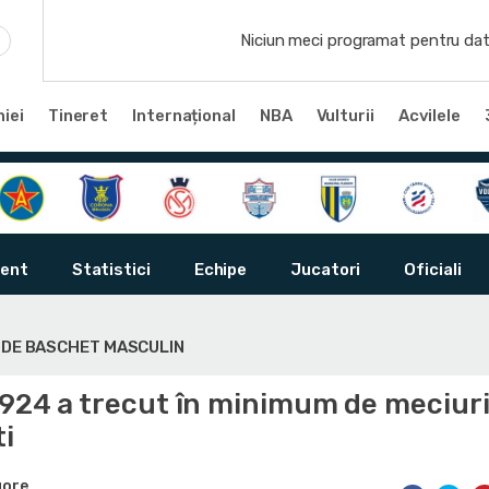
Niciun meci programat pentru dat
iei
Tineret
Internațional
NBA
Vulturii
Acvilele
ent
Statistici
Echipe
Jucatori
Oficiali
Ă DE BASCHET MASCULIN
1924 a trecut în minimum de meciuri
i
gore