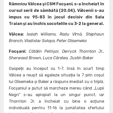
Râmnicu Vâlcea și CSM Focșani, s-a încheiat în
cursul serii de sâmbătă (20.04). Vâlcenii s-au
impus cu 95-83 în jocul decisiv din Sala
Traian și au închis socotelile cu 3-2 la general.
Vâlcea
:
Isaiah Williams, Radu V
îrnă, Stephaun
Branch, Vladislav Solopa, Peter Olisemeka
Focșani:
Cătălin Petrișor, Derryck Thornton Jr.,
Sherwood Brown, Luca Cârstea, Justin Baker
Oaspeții au început cu 1-7, însă în scurt timp
Vâlcea a reușit să egaleze situația la 7 prin coșul
lui Olisemeka și Baker a răspuns imediat cu o triplă.
Focșaniul a putut să marcheze mereu când „Lupii
Negri” s-au apropiat la un singur punct, iar
Thornton Jr. a încheiat cu bine o acțiune
individuală pentru 11-16 la jumătatea sfertului