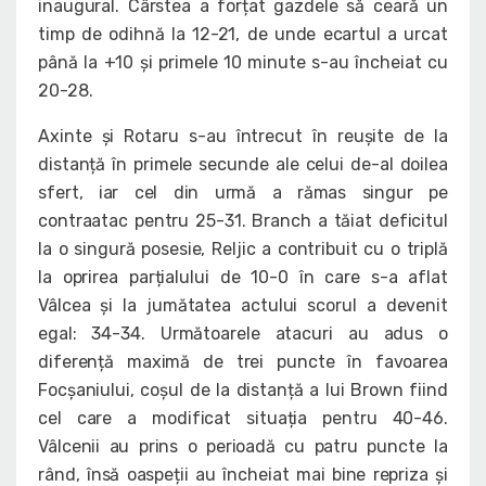
inaugural. Cârstea a forțat gazdele să ceară un
timp de odihnă la 12-21, de unde ecartul a urcat
până la +10 și primele 10 minute s-au încheiat cu
20-28.
Axinte și Rotaru s-au întrecut în reușite de la
distanță în primele secunde ale celui de-al doilea
sfert, iar cel din urmă a rămas singur pe
contraatac pentru 25-31. Branch a tăiat deficitul
la o singură posesie, Reljic a contribuit cu o triplă
la oprirea parțialului de 10-0 în care s-a aflat
Vâlcea și la jumătatea actului scorul a devenit
egal: 34-34. Următoarele atacuri au adus o
diferență maximă de trei puncte în favoarea
Focșaniului, coșul de la distanță a lui Brown fiind
cel care a modificat situația pentru 40-46.
Vâlcenii au prins o perioadă cu patru puncte la
rând, însă oaspeții au încheiat mai bine repriza și