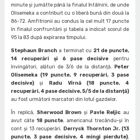
minute și jumătte până la finalul întâlnirii, de unde
Olisemeka a contribuit cu o liberă bună din două la
86-72. Amfitrionii au condus la cel mult 17 puncte
în finalul confruntării și tabela a indicat scorul de
95 la 83 după expirarea timpului.
Stephaun Branch
a terminat cu
21 de puncte,
14 recuperări și 6 pase decisive
pentru
învingători, alături de 3/6 de la distanță.
Peter
Olisemeka (19 puncte, 9 recuperări, 3 pase
decisive)
și
Radu Vîrnă (18 puncte, 4
recuperări, 4 pase decisive, 5/5 de la distanță)
au fost următorii marcatori din lotul gazdelor.
În replică,
Sherwood Brown
și
Pavle Reljic
au
avut câte
18 puncte
, americanul trecându-și în
cont și 13 recuperări.
Derryck Thornton Jr. (13
puncte, 3 pase decisive, 4 mingi pierdute)
,