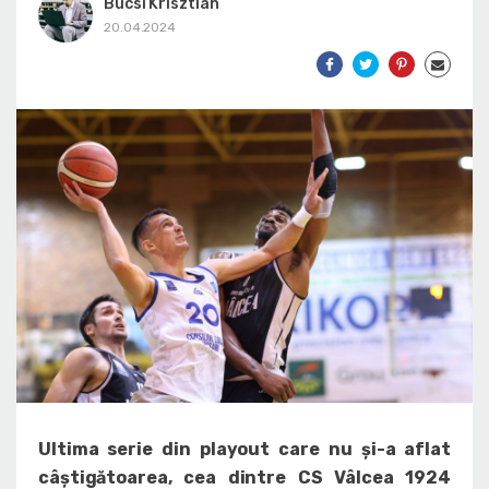
Bucsi Krisztian
20.04.2024
Ultima serie din playout care nu și-a aflat
câștigătoarea, cea dintre CS Vâlcea 1924