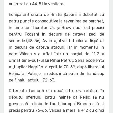
au intrat cu 44-51 la vestiare.
Echipa antrenată de Hristu Șapera a debutat cu
patru puncte consecutive la revenirea pe parchet,
în timp ce Thornton Jr. și Brown au fost preciși
pentru Focșani în decurs de câteva zeci de
secunde (48-56). Avantajul vizitatorilor a dispărut
în decurs de câteva atacuri, iar în momentul în
care Vâlcea s-a aflat într-un parțial de 11-2 a
urmat time-out-ul lui Mihai Petruț. Seria excelentă
a „Lupilor Negri” s-a oprit la 70-59, după libera lui
Reljic, iar Petrișor a redus încă puțin din handicap
pe finalul actului: 72-63.
Diferența formată din două cifre s-a refăcut în
debutul sfertului patru înainte ca Reljic să nu
greșească la linia de fault, iar apoi Branch a fost
precis pentru 76-66. Vâlcea a mers la +12 cu cinci