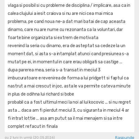
vlaga si posibil si cu probleme de disciplina / implicare, asa ca in
calea clujului a iesit craiova si nu are nici cea mai mica
problema, pe cand noua ne-a dat mari batai de cap aceasta
dinamo, care nu are nume cu rezonanta ca la voluntari, dar
foarte bine organizata si extrem de motivata
revenind la seria cu dinamo, era de asteptat sa cedeze la un
moment dat, si asta s-a intamplat atunci cand presiunea s-a
mutat pe ei, in momentul in care erau obligati sa castige ...
dupa parerea mea, seria s-a transat in meciul 3
imbucuratoare e revenirea de forma a lui pridgett si faptul ca
nastrut a mai crescut in joc, asta le va permite cateva minute
in plus de odihna lui richard si bobe
probabil ca a fost ultimul meci la noi al lui kocovic ... si nu regret
asta ... daca am fi pierdut meciul 3, cu siguranta in meciul 4 ar
fi intrat lottie ... asa am putut sa il mai menajem si sa intre
complet refacut in finala
Raspunde
cu 2 luni în urmă (20.05.2026)