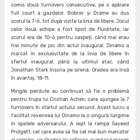
comis două turnovers consecutive, pe o apărare
full court a gazdelor. Bobrov și Drame au dus
scorul la 7-6, tot după vizite la linia de libere. Jocul
celor două echipe a fost lipsit de fluiditate, iar
scorul era de 10-6 pentru oaspeți, când mai erau
trei minute de joc din actul inaugural. Dinamo a
marcat în exclusivitate de la linia de libere în
sfertul inaugural, până la ultimul atac, când
Jonathan Stark înscria pe sirenă. Oradea era însă
în avantaj, 18-11.
Mingile pierdute au continuat să fie o problemă
pentru trupa lui Cristian Achim, care ajungea la 7
turnovers în startul actului secund. Acest lucru a
facilitat revenirea lui Dinamo la o singură lungime
în spatele adversarului. A ieșit la rampă Sayeed
Pridgett, cel care avea să fie cel mai bun marcator
al reprizei, iar Oradea își refăcea avantajul maxim