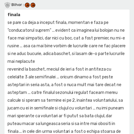
Bihor
:
finala
se pare ca deja a inceput finala, momentan e faza pe
”conducatorul suprem” ... evident ca imaginea lui bolojan nu ne
face mai simpatici, dar nici cu boc, cat a fost premier, nu mi-e
rusine ... asa ca mai bine vorbim de lucrurile care ne fac placere
si ne aduc bucurie, adica baschet, si lasam de-o parte lucrurile
mai neplacute
revenind la baschet, meciul de ieri a fost in antiteza cu
celelalte 3 ale semifinalei ... oricum dinamo a fost peste
asteptari in seria asta, a fost o nuca mult mai tare decat ne
asteptam ... catre finalul sezonului regulat faceam mereu
calcule si speram sa termine ei pe 2, inaintea voluntariului, sa
jucam cu ei in semifinale si clujul cu voluntari ... nu imi puneam
mari sperante ca voluntari ar fi putut sa bata clujul, dar
puteau macar sa lungeasca seria si sa intre mai obositi in
finala ... in cele din urma voluntari a fost o echipa stoarsa de