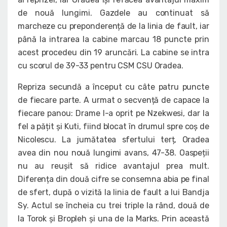
de nouă lungimi. Gazdele au continuat să
marcheze cu preponderență de la linia de fault, iar
până la intrarea la cabine marcau 18 puncte prin
acest procedeu din 19 aruncări. La cabine se intra
cu scorul de 39-33 pentru CSM CSU Oradea.
Repriza secundă a început cu câte patru puncte
de fiecare parte. A urmat o secvență de capace la
fiecare panou: Drame l-a oprit pe Nzekwesi, dar la
fel a pățit și Kuti, fiind blocat în drumul spre coș de
Nicolescu. La jumătatea sfertului terț, Oradea
avea din nou nouă lungimi avans, 47-38. Oaspeții
nu au reușit să ridice avantajul prea mult.
Diferența din două cifre se consemna abia pe final
de sfert, după o vizită la linia de fault a lui Bandja
Sy. Actul se încheia cu trei triple la rând, două de
la Torok și Bropleh și una de la Marks. Prin această