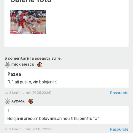
3 comentarii la aceasta stire:
micklaiescu
:
Pazea
"U", ați pus-o, vin bolojanii :)
Raspunde
cu 2 luni în urmă (19.05.2026)
Xyz456
:
!
Bolojanii precum bolovanii.Un nou titlu pentru "U".
Raspunde
cu 2 luni în urmă (20.05.2026)