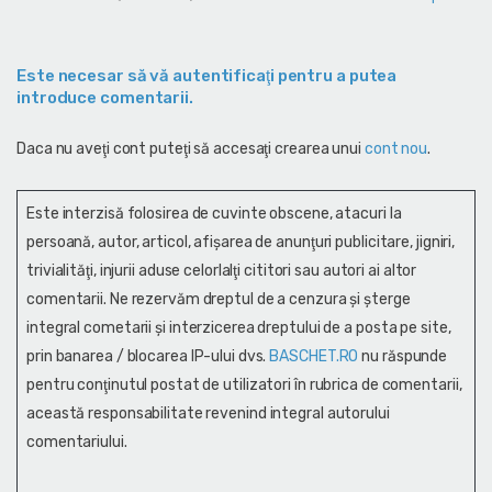
Este necesar să vă autentificaţi pentru a putea
introduce comentarii.
Daca nu aveţi cont puteţi să accesaţi crearea unui
cont nou
.
Este interzisă folosirea de cuvinte obscene, atacuri la
persoană, autor, articol, afişarea de anunţuri publicitare, jigniri,
trivialităţi, injurii aduse celorlalţi cititori sau autori ai altor
comentarii. Ne rezervăm dreptul de a cenzura și şterge
integral cometarii și interzicerea dreptului de a posta pe site,
prin banarea / blocarea IP-ului dvs.
BASCHET.RO
nu răspunde
pentru conţinutul postat de utilizatori în rubrica de comentarii,
această responsabilitate revenind integral autorului
comentariului.