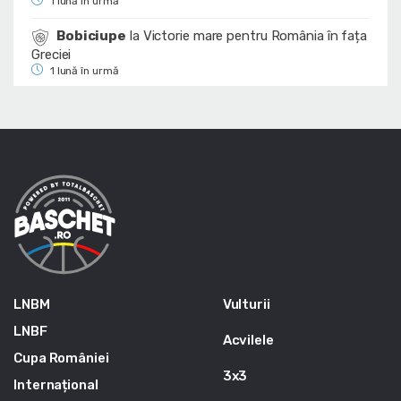
1 lună în urmă
Bobiciupe
la
Victorie mare pentru România în fața
Greciei
1 lună în urmă
LNBM
Vulturii
LNBF
Acvilele
Cupa României
3x3
Internațional