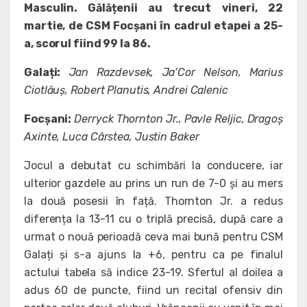
Masculin. Gălățenii au trecut vineri, 22
martie, de CSM Focșani în cadrul etapei a 25-
a, scorul fiind 99 la 86.
Galați
:
Jan Razdevsek, Ja’Cor Nelson, Marius
Ciotlăuș, Robert Planutis, Andrei Calenic
Focșani:
Derryck Thornton Jr., Pavle Reljic, Dragoș
Axinte, Luca Cârstea, Justin Baker
Jocul a debutat cu schimbări la conducere, iar
ulterior gazdele au prins un run de 7-0 și au mers
la două posesii în față. Thornton Jr. a redus
diferența la 13-11 cu o triplă precisă, după care a
urmat o nouă perioadă ceva mai bună pentru CSM
Galați și s-a ajuns la +6, pentru ca pe finalul
actului tabela să indice 23-19. Sfertul al doilea a
adus 60 de puncte, fiind un recital ofensiv din