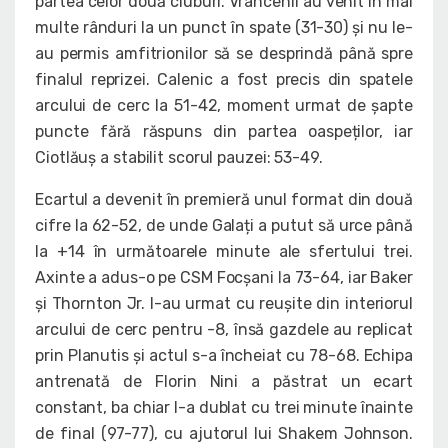
partea celor două cluburi. Vrâncenii au venit în mai
multe rânduri la un punct în spate (31-30) și nu le-
au permis amfitrionilor să se desprindă până spre
finalul reprizei. Calenic a fost precis din spatele
arcului de cerc la 51-42, moment urmat de șapte
puncte fără răspuns din partea oaspeților, iar
Ciotlăuș a stabilit scorul pauzei: 53-49.
Ecartul a devenit în premieră unul format din două
cifre la 62-52, de unde Galați a putut să urce până
la +14 în următoarele minute ale sfertului trei.
Axinte a adus-o pe CSM Focșani la 73-64, iar Baker
și Thornton Jr. l-au urmat cu reușite din interiorul
arcului de cerc pentru -8, însă gazdele au replicat
prin Planutis și actul s-a încheiat cu 78-68. Echipa
antrenată de Florin Nini a păstrat un ecart
constant, ba chiar l-a dublat cu trei minute înainte
de final (97-77), cu ajutorul lui Shakem Johnson.