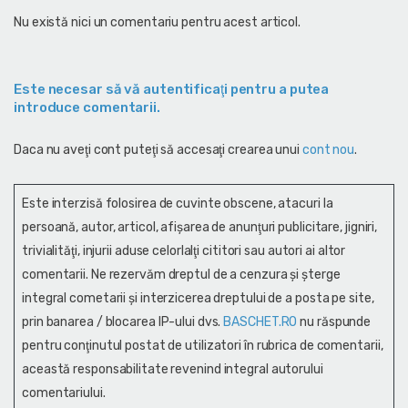
Nu există nici un comentariu pentru acest articol.
Este necesar să vă autentificaţi pentru a putea
introduce comentarii.
Daca nu aveţi cont puteţi să accesaţi crearea unui
cont nou
.
Este interzisă folosirea de cuvinte obscene, atacuri la
persoană, autor, articol, afişarea de anunţuri publicitare, jigniri,
trivialităţi, injurii aduse celorlalţi cititori sau autori ai altor
comentarii. Ne rezervăm dreptul de a cenzura și şterge
integral cometarii și interzicerea dreptului de a posta pe site,
prin banarea / blocarea IP-ului dvs.
BASCHET.RO
nu răspunde
pentru conţinutul postat de utilizatori în rubrica de comentarii,
această responsabilitate revenind integral autorului
comentariului.