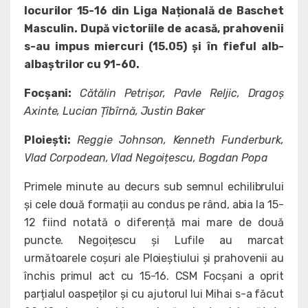
locurilor 15-16 din Liga Națională de Baschet
Masculin. După victoriile de acasă, prahovenii
s-au impus miercuri (15.05) și în fieful alb-
albaștrilor cu 91-60.
Focșani:
Cătălin Petrișor, Pavle Reljic, Dragoș
Axinte, Lucian Țîbîrnă, Justin Baker
Ploiești:
Reggie Johnson, Kenneth Funderburk,
Vlad Corpodean, Vlad Negoițescu, Bogdan Popa
Primele minute au decurs sub semnul echilibrului
și cele două formații au condus pe rând, abia la 15-
12 fiind notată o diferență mai mare de două
puncte. Negoițescu și Lufile au marcat
următoarele coșuri ale Ploieștiului și prahovenii au
închis primul act cu 15-16. CSM Focșani a oprit
parțialul oaspeților și cu ajutorul lui Mihai s-a făcut