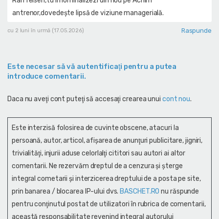
Raiffeisen,tu îl nominalizezi din nou pe Achim
antrenor,dovedește lipsă de viziune managerială.
Raspunde
cu 2 luni în urmă (17.05.2026)
Este necesar să vă autentificaţi pentru a putea
introduce comentarii.
Daca nu aveţi cont puteţi să accesaţi crearea unui
cont nou
.
Este interzisă folosirea de cuvinte obscene, atacuri la
persoană, autor, articol, afişarea de anunţuri publicitare, jigniri,
trivialităţi, injurii aduse celorlalţi cititori sau autori ai altor
comentarii. Ne rezervăm dreptul de a cenzura și şterge
integral cometarii și interzicerea dreptului de a posta pe site,
prin banarea / blocarea IP-ului dvs.
BASCHET.RO
nu răspunde
pentru conţinutul postat de utilizatori în rubrica de comentarii,
această responsabilitate revenind integral autorului