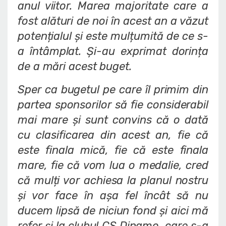
anul viitor. Marea majoritate care a
fost alături de noi în acest an a văzut
potențialul și este mulțumită de ce s-
a întâmplat. Și-au exprimat dorința
de a mări acest buget.
Sper ca bugetul pe care îl primim din
partea sponsorilor să fie considerabil
mai mare și sunt convins că o dată
cu clasificarea din acest an, fie că
este finala mică, fie că este finala
mare, fie că vom lua o medalie, cred
că mulți vor achiesa la planul nostru
și vor face în așa fel încât să nu
ducem lipsă de niciun fond și aici mă
refer și la clubul CS Dinamo, care s-a