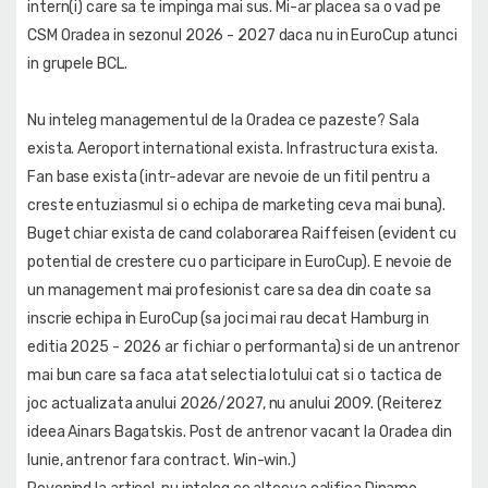
intern(i) care sa te impinga mai sus. Mi-ar placea sa o vad pe
CSM Oradea in sezonul 2026 - 2027 daca nu in EuroCup atunci
in grupele BCL.
Nu inteleg managementul de la Oradea ce pazeste? Sala
exista. Aeroport international exista. Infrastructura exista.
Fan base exista (intr-adevar are nevoie de un fitil pentru a
creste entuziasmul si o echipa de marketing ceva mai buna).
Buget chiar exista de cand colaborarea Raiffeisen (evident cu
potential de crestere cu o participare in EuroCup). E nevoie de
un management mai profesionist care sa dea din coate sa
inscrie echipa in EuroCup (sa joci mai rau decat Hamburg in
editia 2025 - 2026 ar fi chiar o performanta) si de un antrenor
mai bun care sa faca atat selectia lotului cat si o tactica de
joc actualizata anului 2026/2027, nu anului 2009. (Reiterez
ideea Ainars Bagatskis. Post de antrenor vacant la Oradea din
Iunie, antrenor fara contract. Win-win.)