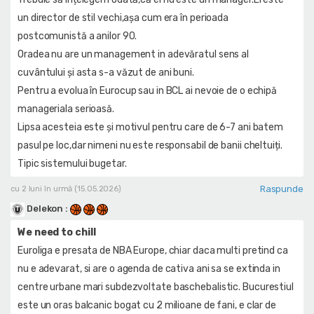
un director de stil vechi,așa cum era în perioada
postcomunistă a anilor 90.
Oradea nu are un management in adevăratul sens al
cuvântului și asta s-a văzut de ani buni.
Pentru a evolua în Eurocup sau in BCL ai nevoie de o echipă
manageriala serioasă.
Lipsa acesteia este și motivul pentru care de 6-7 ani batem
pasul pe loc,dar nimeni nu este responsabil de banii cheltuiți.
Tipic sistemului bugetar.
Raspunde
cu 2 luni în urmă (15.05.2026)
Delekon
:
We need to chill
Euroliga e presata de NBA Europe, chiar daca multi pretind ca
nu e adevarat, si are o agenda de cativa ani sa se extinda in
centre urbane mari subdezvoltate baschebalistic. Bucurestiul
este un oras balcanic bogat cu 2 milioane de fani, e clar de