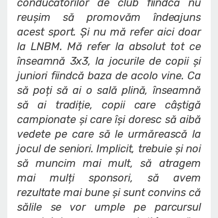
conducătorilor de club fiindcă nu
reușim să promovăm îndeajuns
acest sport. Și nu mă refer aici doar
la LNBM. Mă refer la absolut tot ce
înseamnă 3x3, la jocurile de copii și
juniori fiindcă baza de acolo vine. Ca
să poți să ai o sală plină, înseamnă
să ai tradiție, copii care câștigă
campionate și care își doresc să aibă
vedete pe care să le urmărească la
jocul de seniori. Implicit, trebuie și noi
să muncim mai mult, să atragem
mai mulți sponsori, să avem
rezultate mai bune și sunt convins că
sălile se vor umple pe parcursul