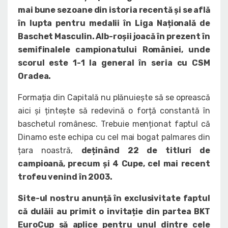
mai bune sezoane din istoria recentă și se află
în lupta pentru medalii în Liga Națională de
Baschet Masculin. Alb-roșii joacă în prezent în
semifinalele campionatului României, unde
scorul este 1-1 la general în seria cu CSM
Oradea.
Formația din Capitală nu plănuiește să se oprească
aici și țintește să redevină o forță constantă în
baschetul românesc. Trebuie menționat faptul că
Dinamo este echipa cu cel mai bogat palmares din
țara noastră,
deținând 22 de titluri de
campioană, precum și 4 Cupe, cel mai recent
trofeu venind în 2003.
Site-ul nostru anunță în exclusivitate faptul
că dulăii au primit o invitație din partea BKT
EuroCup să aplice pentru unul dintre cele