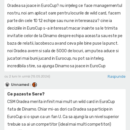
Oradea sa joace in EuroCup? nu ințeleg ce face managementul
nostru, noi am aplicat oare pentru locurile de wild card, facem
parte din cele 10 12 echipe sau nu ne intereseaza? cine ia
deciziile in EuroCup s-a interesat macar inainte sa le trimita
invitatie celor de la Dinamo despre echipa aceasta sau este pe
baza de relatii, Iacobescu avand ceva pile bine puse la punct.
noi Oradea avem si sala de 5000 de locuri, am putea aduce si
jucatori mai buni jucand in Eurocup, nu pot sa inteleg.
incredibila stire, sa ajunga Dinamo sa joace in EuroCup
Raspunde
cu 2 luni în urmă (15.05.2026)
Unnamed
:
Ce pazeste Sere?
CSM Oradea merita infinit mai mult un wild card in EuroCup
fata de Dinamo. Chiar mi-as dori ca Oradea sa participe in
EuroCup si o spun ca un fan U. Ca sa ajungi la un nivel superior
trebuie sa ai un competitor (ideal mai multi competitori)