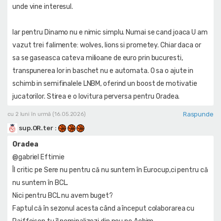
unde vine interesul.
Iar pentru Dinamo nu e nimic simplu. Numai se cand joaca U am
vazut trei falimente: wolves, lions si prometey. Chiar daca or
sa se gaseasca cateva milioane de euro prin bucuresti,
transpunerea lor in baschet nu e automata. O sa o ajute in
schimb in semifinalele LNBM, oferind un boost de motivatie
jucatorilor. Stirea e o lovitura perversa pentru Oradea.
Raspunde
cu 2 luni în urmă (16.05.2026)
sup.OR.ter
:
Oradea
@gabriel Eftimie
Îl critic pe Sere nu pentru că nu suntem în Eurocup,ci pentru că
nu suntem în BCL.
Nici pentru BCL nu avem buget?
Faptul că în sezonul acesta când a început colaborarea cu