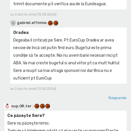
trimit documente și îi verifica aia de la Euroleague.
cu 2 luni în urmă (15.05.2026)
gabriel.eftimie
:
Oradea
Degeaba il criticați pe Sere. Pt EuroCup Oradea ar avea
nevoie de încă cel putin 1mil euro. Bugetul este prima
condiție să te accepte. Noi nu avem banii necesari nici pt
ABA. Va mai creste bugetul si anul viitor pt ca mult hulitul
Sere a reușit sa mai atragă sponsori noi dar 8nca nu e
suficient pt EuroCup
cu 2 luni în urmă (17.05.2026)
Raspunde
sup.OR.ter
:
Ce păzește Sere?
Sere nu păzește nimic.
Trebuie să înțelegem odată,că el nu este un manager.El este