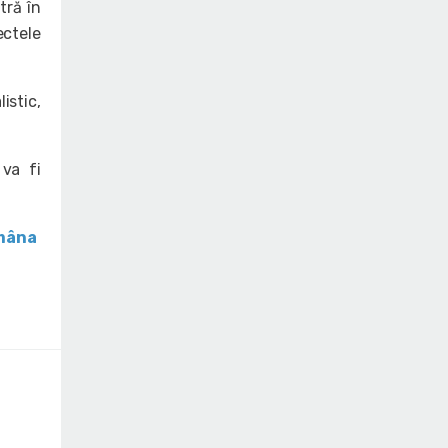
tră în
ectele
istic,
va fi
ămâna