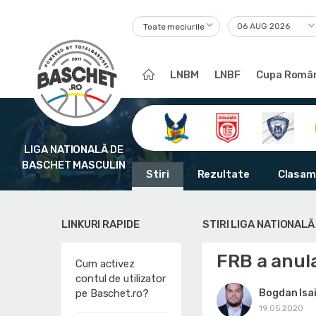
Toate meciurile
LNBM
LNBF
Cupa Român
LIGA NATIONALĂ DE
BASCHET MASCULIN
Stiri
Rezultate
Clasam
LINKURI RAPIDE
STIRI LIGA NATIONAL
FRB a anul
Cum activez
contul de utilizator
Bogdan Isai
pe Baschet.ro?
19.05.2020