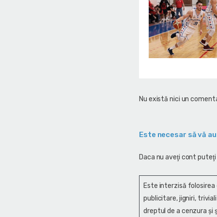
Nu există nici un comenta
Este necesar să vă au
Daca nu aveţi cont puteţi
Este interzisă folosirea
publicitare, jigniri, trivi
dreptul de a cenzura și ş