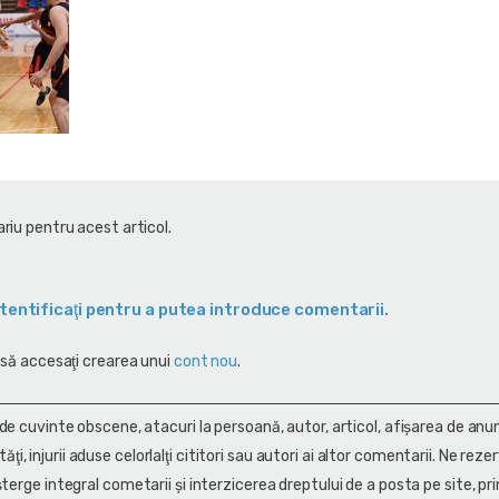
riu pentru acest articol.
tentificaţi pentru a putea introduce comentarii.
 să accesaţi crearea unui
cont nou
.
 de cuvinte obscene, atacuri la persoană, autor, articol, afişarea de anun
alităţi, injurii aduse celorlalţi cititori sau autori ai altor comentarii. Ne rez
terge integral cometarii și interzicerea dreptului de a posta pe site, pri