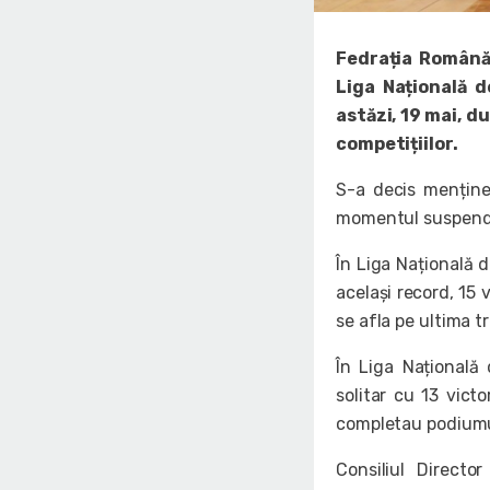
Fedrația Română
Liga Națională d
astăzi, 19 mai, d
competițiilor.
S-a decis menținer
momentul suspendăr
În Liga Națională
același record, 15 
se afla pe ultima tr
În Liga Națională
solitar cu 13 vict
completau podiumu
Consiliul Directo