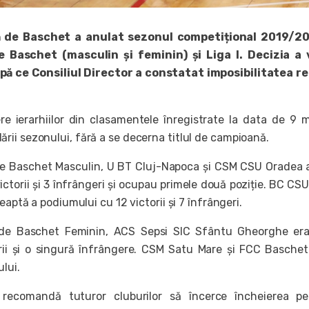
 de Baschet a anulat sezonul competițional 2019/20
e Baschet (masculin și feminin) și Liga I. Decizia a 
upă ce Consiliul Director a constatat imposibilitatea re
e ierarhiilor din clasamentele înregistrate la data de 9 m
ii sezonului, fără a se decerna titlul de campioană.
 de Baschet Masculin, U BT Cluj-Napoca și CSM CSU Oradea
victorii și 3 înfrângeri și ocupau primele două poziție. BC CSU
eaptă a podiumului cu 12 victorii și 7 înfrângeri.
 de Baschet Feminin, ACS Sepsi SIC Sfântu Gheorghe era
orii și o singură înfrângere. CSM Satu Mare și FCC Basche
lui.
r recomandă tuturor cluburilor să încerce încheierea p