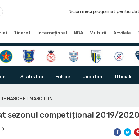
Niciun meci programat pentru dat
iei
Tineret
Internațional
NBA
Vulturii
Acvilele
ent
Statistici
Echipe
Jucatori
Oficiali
Ă DE BASCHET MASCULIN
at sezonul competițional 2019/202
lă