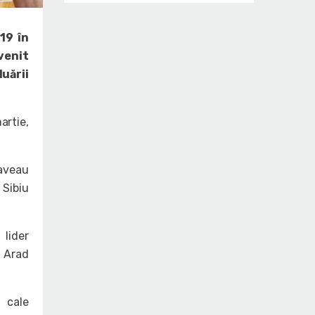
19 în
venit
luării
artie,
 aveau
 Sibiu
 lider
t Arad
e cale