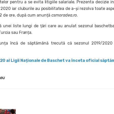
elor pentru a se evita litigiile salariale. Prezenta decizie in
2020 iar cluburile au posibilitatea de a-și rezolva toate asp
72 de ore, după cum anunță
csmoradea.ro
.
 unei liste lungi de țări care au anulat sezonul baschetbal
 Turcia sau Franța.
nunța încă de săptămână trecută că sezonul 2019/2020 
0 al Ligii Naționale de Baschet va înceta oficial săpt
.eu