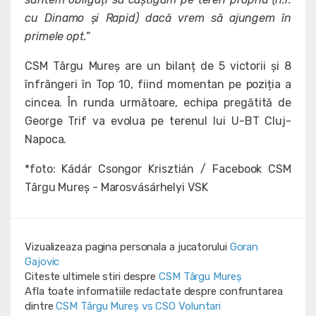
cu Dinamo și Rapid) dacă vrem să ajungem în
primele opt.”
CSM Târgu Mureș are un bilanț de 5 victorii și 8
înfrângeri în Top 10, fiind momentan pe poziția a
cincea. În runda următoare, echipa pregătită de
George Trif va evolua pe terenul lui U-BT Cluj-
Napoca.
*foto: Kádár Csongor Krisztián / Facebook CSM
Târgu Mureș - Marosvásárhelyi VSK
Vizualizeaza pagina personala a jucatorului
Goran
Gajovic
Citeste ultimele stiri despre
CSM Târgu Mureș
Afla toate informatiile redactate despre confruntarea
dintre
CSM Târgu Mureș vs CSO Voluntari