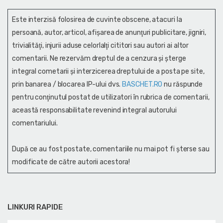
Este interzisă folosirea de cuvinte obscene, atacuri la
persoană, autor, articol, afişarea de anunţuri publicitare, jigniri,
trivialităţi, injurii aduse celorlalţi cititori sau autori ai altor
comentarii. Ne rezervăm dreptul de a cenzura și şterge
integral cometarii și interzicerea dreptului de a posta pe site,
prin banarea / blocarea IP-ului dvs.
BASCHET.RO
nu răspunde
pentru conţinutul postat de utilizatori în rubrica de comentarii,
această responsabilitate revenind integral autorului
comentariului.
După ce au fost postate, comentariile nu mai pot fi șterse sau
modificate de către autorii acestora!
LINKURI RAPIDE