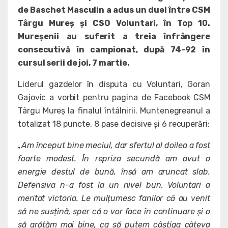
de Baschet Masculin a adus un duel între CSM
Târgu Mureș și CSO Voluntari, în Top 10.
Mureșenii au suferit a treia înfrângere
consecutivă în campionat, după 74-92 în
cursul serii de joi, 7 martie.
Liderul gazdelor în disputa cu Voluntari, Goran
Gajovic a vorbit pentru pagina de Facebook CSM
Târgu Mureș la finalul întâlnirii. Muntenegreanul a
totalizat 18 puncte, 8 pase decisive și 6 recuperări:
„Am început bine meciul, dar sfertul al doilea a fost
foarte modest. În repriza secundă am avut o
energie destul de bună, însă am aruncat slab.
Defensiva n-a fost la un nivel bun. Voluntari a
meritat victoria. Le mulțumesc fanilor că au venit
să ne susțină, sper că o vor face în continuare și o
să arătăm mai bine, ca să putem câștiga câteva