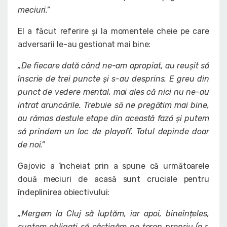
meciuri.”
El a făcut referire și la momentele cheie pe care
adversarii le-au gestionat mai bine:
„De fiecare dată când ne-am apropiat, au reușit să
înscrie de trei puncte și s-au desprins. E greu din
punct de vedere mental, mai ales că nici nu ne-au
intrat aruncările. Trebuie să ne pregătim mai bine,
au rămas destule etape din această fază și putem
să prindem un loc de playoff. Totul depinde doar
de noi.”
Gajovic a încheiat prin a spune că următoarele
două meciuri de acasă sunt cruciale pentru
îndeplinirea obiectivului:
„Mergem la Cluj să luptăm, iar apoi, bineînțeles,
suntem obligați să câștigăm pe teren propriu (n.r.