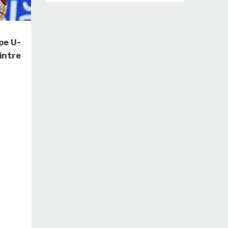
pe U-
intre