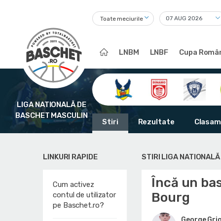
Toate meciurile
LNBM
LNBF
Cupa Român
LIGA NATIONALĂ DE
BASCHET MASCULIN
Stiri
Rezultate
Clasam
LINKURI RAPIDE
STIRI LIGA NATIONAL
Încă un bas
Cum activez
Bourg
contul de utilizator
pe Baschet.ro?
George Gri