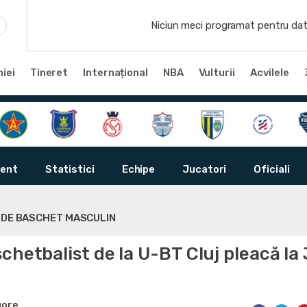
Niciun meci programat pentru dat
iei
Tineret
Internațional
NBA
Vulturii
Acvilele
ent
Statistici
Echipe
Jucatori
Oficiali
Ă DE BASCHET MASCULIN
chetbalist de la U-BT Cluj pleacă la 
gore