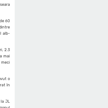
 seara
 de 60
dintre
l alb-
i, 2.3
ea mai
, meci
avut o
rat în
 la JL
ezonul