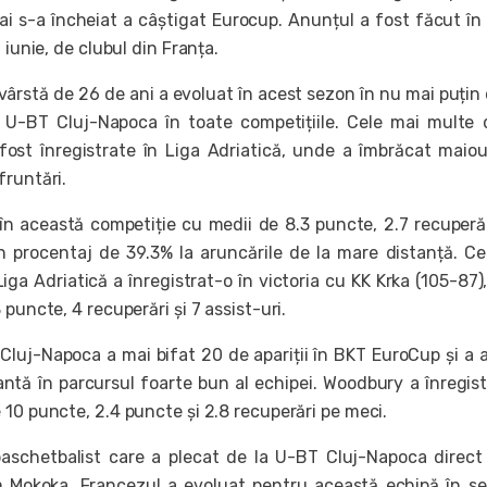
i s-a încheiat a câștigat Eurocup. Anunțul a fost făcut în
 iunie, de clubul din Franța.
vârstă de 26 de ani a evoluat în acest sezon în nu mai puțin
 U-BT Cluj-Napoca în toate competițiile. Cele mai multe 
 fost înregistrate în Liga Adriatică, unde a îmbrăcat maiou
fruntări.
 în această competiție cu medii de 8.3 puncte, 2.7 recuperăr
n procentaj de 39.3% la aruncările de la mare distanță. C
iga Adriatică a înregistrat-o în victoria cu KK Krka (105-87)
 puncte, 4 recuperări și 7 assist-uri.
Cluj-Napoca a mai bifat 20 de apariții în BKT EuroCup și a 
antă în parcursul foarte bun al echipei. Woodbury a înregist
 10 puncte, 2.4 puncte și 2.8 recuperări pe meci.
 baschetbalist care a plecat de la U-BT Cluj-Napoca direct
Mokoka. Francezul a evoluat pentru această echipă în s