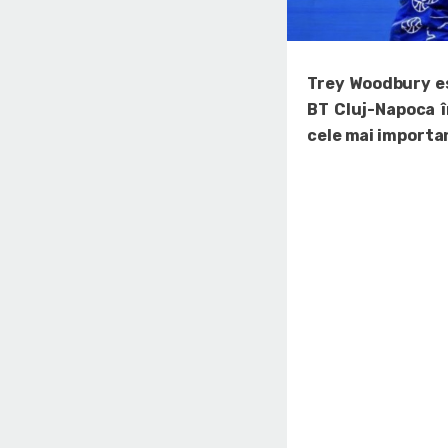
Trey Woodbury es
BT Cluj-Napoca î
cele mai importa