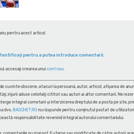
riu pentru acest articol.
tentificaţi pentru a putea introduce comentarii.
 să accesaţi crearea unui
cont nou
.
 de cuvinte obscene, atacuri la persoană, autor, articol, afişarea de anun
alităţi, injurii aduse celorlalţi cititori sau autori ai altor comentarii. Ne rez
terge integral cometarii și interzicerea dreptului de a posta pe site, pri
ui dvs.
BASCHET.RO
nu răspunde pentru conţinutul postat de utilizatori
ceastă responsabilitate revenind integral autorului comentariului.
, comentariile nu mai pot fi șterse sau modificate de către autorii ace