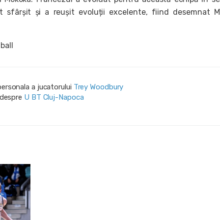
t sfârșit și a reușit evoluții excelente, fiind desemnat 
ball
personala a jucatorului
Trey Woodbury
i despre
U BT Cluj-Napoca