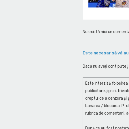
Nu există nici un comenta
Este necesar să vă au
Daca nu aveţi cont puteţi
Este interzisă folosirea
publicitare, jigniri, trivi
dreptul de a cenzura și ş
banarea / blocarea IP-ul
rubrica de comentarii, a
După ce au fost postate