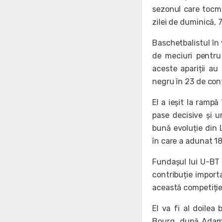
sezonul care tocma
zilei de duminică, 7
Baschetbalistul în 
de meciuri pentru
aceste apariții au
negru în 23 de con
El a ieșit la rampă
pase decisive și u
bună evoluție din L
în care a adunat 18
Fundașul lui U-BT 
contribuție import
această competiție
El va fi al doilea
Bourg, după Adam 