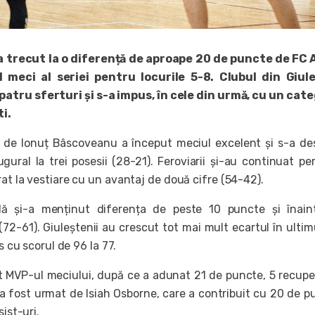
a trecut la o diferență de aproape 20 de puncte de FC 
l meci al seriei pentru locurile 5-8. Clubul din Giule
 patru sferturi și s-a impus, în cele din urmă, cu un cat
ti.
ă de Ionuț Bâscoveanu a început meciul excelent și s-a de
gural la trei posesii (28-21). Feroviarii și-au continuat pe
rat la vestiare cu un avantaj de două cifre (54-42).
lă și-a menținut diferența de peste 10 puncte și înain
72-61). Giuleștenii au crescut tot mai mult ecartul în ultim
ns cu scorul de 96 la 77.
MVP-ul meciului, după ce a adunat 21 de puncte, 5 recuper
 a fost urmat de Isiah Osborne, care a contribuit cu 20 de p
sist-uri.