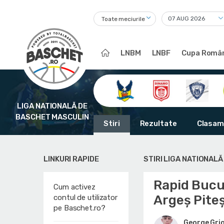
Toate meciurile
LNBM
LNBF
Cupa Român
LIGA NATIONALĂ DE
BASCHET MASCULIN
Stiri
Rezultate
Clasam
LINKURI RAPIDE
STIRI LIGA NATIONAL
Rapid Bucur
Cum activez
Argeș Piteș
contul de utilizator
pe Baschet.ro?
George Gri