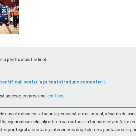
riu pentru acest articol.
tentificaţi pentru a putea introduce comentarii.
 să accesaţi crearea unui
cont nou
.
 de cuvinte obscene, atacuri la persoană, autor, articol, afişarea de anun
alităţi, injurii aduse celorlalţi cititori sau autori ai altor comentarii. Ne rez
terge integral cometarii și interzicerea dreptului de a posta pe site, pri