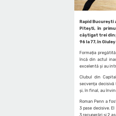
Rapid București 
Pitești, în primu
câștigat trei din
96 la 77, în Giuleș
Formația pregătit
încă din actul inau
excelentă și au int
Clubul din Capita
secvența decisivă (
și, în final, au învi
Roman Penn a fost 
3 pase decisive. El
3 recuperări și 2 as