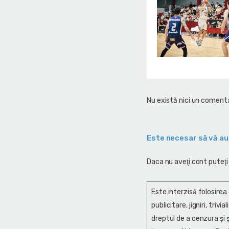
Nu există nici un comenta
Este necesar să vă au
Daca nu aveţi cont puteţi
Este interzisă folosirea
publicitare, jigniri, trivi
dreptul de a cenzura și ş