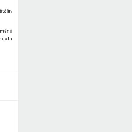
ătălin
ămânii
e data