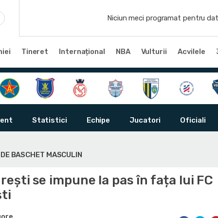
Niciun meci programat pentru dat
iei
Tineret
Internațional
NBA
Vulturii
Acvilele
ent
Statistici
Echipe
Jucatori
Oficiali
Ă DE BASCHET MASCULIN
ești se impune la pas în fața lui FC
ti
gore