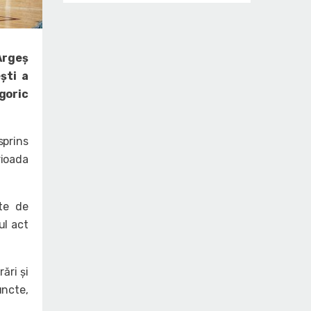
Argeș
ști a
egoric
sprins
rioada
te de
ul act
ări și
uncte,