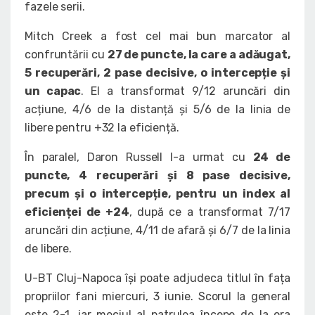
fazele serii.
Mitch Creek a fost cel mai bun marcator al
confruntării cu
27 de puncte, la care a adăugat,
5 recuperări, 2 pase decisive, o intercepție și
un capac
. El a transformat 9/12 aruncări din
acțiune, 4/6 de la distanță și 5/6 de la linia de
libere pentru +32 la eficiență.
În paralel, Daron Russell l-a urmat cu
24 de
puncte, 4 recuperări și 8 pase decisive,
precum și o intercepție, pentru un index al
eficienței de +24
, după ce a transformat 7/17
aruncări din acțiune, 4/11 de afară și 6/7 de la linia
de libere.
U-BT Cluj-Napoca își poate adjudeca titlul în fața
propriilor fani miercuri, 3 iunie. Scorul la general
este 2-1, iar meciul al patrulea începe de la ora