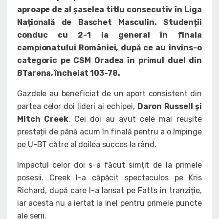
aproape de al șaselea titlu consecutiv în Liga
Națională de Baschet Masculin. Studenții
conduc cu 2-1 la general în finala
campionatului României, după ce au învins-o
categoric pe CSM Oradea în primul duel din
BTarena, încheiat 103-78.
Gazdele au beneficiat de un aport consistent din
partea celor doi lideri ai echipei,
Daron Russell și
Mitch Creek
. Cei doi au avut cele mai reușite
prestații de până acum în finală pentru a o împinge
pe U-BT către al doilea succes la rând.
Impactul celor doi s-a făcut simțit de la primele
posesii. Creek l-a căpăcit spectaculos pe Kris
Richard, după care l-a lansat pe Fatts în tranziție,
iar acesta nu a iertat la inel pentru primele puncte
ale serii.