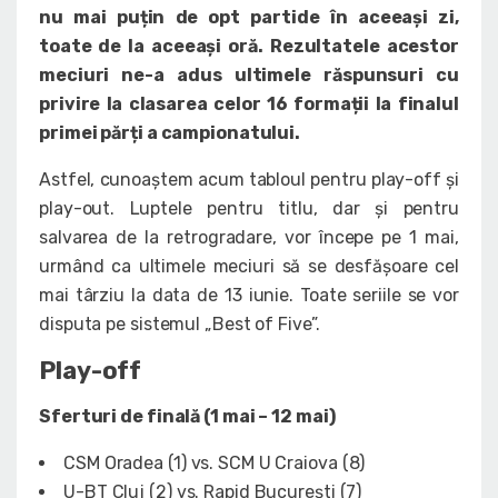
nu mai puțin de opt partide în aceeași zi,
toate de la aceeași oră. Rezultatele acestor
meciuri ne-a adus ultimele răspunsuri cu
privire la clasarea celor 16 formații la finalul
primei părți a campionatului.
Astfel, cunoaștem acum tabloul pentru play-off și
play-out. Luptele pentru titlu, dar și pentru
salvarea de la retrogradare, vor începe pe 1 mai,
urmând ca ultimele meciuri să se desfășoare cel
mai târziu la data de 13 iunie. Toate seriile se vor
disputa pe sistemul „Best of Five”.
Play-off
Sferturi de finală (1 mai – 12 mai)
CSM Oradea (1) vs. SCM U Craiova (8)
U-BT Cluj (2) vs. Rapid București (7)