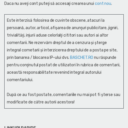
Daca nu aveţi cont puteţi să accesaţi crearea unui
cont nou
.
Este interzisă folosirea de cuvinte obscene, atacuri la
persoană, autor, articol, afişarea de anunţuri publicitare, jigniri,
trivialităţi, injurii aduse celorlalţi cititori sau autori ai altor
comentarii. Ne rezervăm dreptul de a cenzura și şterge
integral cometarii și interzicerea dreptului de a posta pe site,
prin banarea / blocarea IP-ului dvs.
BASCHET.RO
nu răspunde
pentru conţinutul postat de utilizatori în rubrica de comentarii,
această responsabilitate revenind integral autorului
comentariului.
După ce au fost postate, comentariile nu mai pot fi șterse sau
modificate de către autorii acestora!