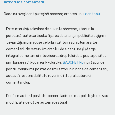
introduce comentarii.
Daca nu aveţi cont puteţi să accesaţi crearea unui
cont nou
.
Este interzisă folosirea de cuvinte obscene, atacuri la
persoană, autor, articol, afişarea de anunţuri publicitare, jigniri,
trivialităţi, injurii aduse celorlalţi cititori sau autori ai altor
comentarii. Ne rezervăm dreptul de a cenzura și şterge
integral cometarii și interzicerea dreptului de a posta pe site,
prin banarea / blocarea IP-ului dvs.
BASCHET.RO
nu răspunde
pentru conţinutul postat de utilizatori în rubrica de comentarii,
această responsabilitate revenind integral autorului
comentariului.
După ce au fost postate, comentariile nu mai pot fi șterse sau
modificate de către autorii acestora!