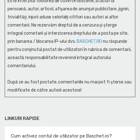
Este interzisă folosirea de cuvinte obscene, atacuri la
persoană, autor, articol, afişarea de anunţuri publicitare, jigniri,
trivialităţi, injurii aduse celorlalţi cititori sau autori ai altor
comentarii. Ne rezervăm dreptul de a cenzura și şterge
integral cometarii și interzicerea dreptului de a posta pe site,
prin banarea / blocarea IP-ului dvs.
BASCHET.RO
nu răspunde
pentru conţinutul postat de utilizatori în rubrica de comentarii,
această responsabilitate revenind integral autorului
comentariului.
După ce au fost postate, comentariile nu mai pot fi șterse sau
modificate de către autorii acestora!
LINKURI RAPIDE
Cum activez contul de utilizator pe Baschet.ro?