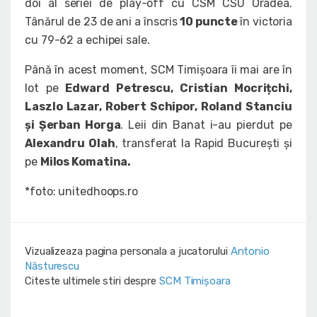
doi al seriei de play-off cu CSM CSU Oradea.
Tânărul de 23 de ani a înscris
10 puncte
în victoria
cu 79-62 a echipei sale.
Până în acest moment, SCM Timișoara îi mai are în
lot pe
Edward Petrescu, Cristian Mocrițchi,
Laszlo Lazar, Robert Schipor, Roland Stanciu
și Șerban Horga
. Leii din Banat i-au pierdut pe
Alexandru Olah
, transferat la Rapid București și
pe
Milos Komatina.
*foto: unitedhoops.ro
Vizualizeaza pagina personala a jucatorului
Antonio
Năsturescu
Citeste ultimele stiri despre
SCM Timișoara