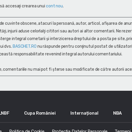
 să accesaţi crearea unui
cont nou
.
 de cuvinte obscene, atacuri la persoană, autor, articol, afişarea de anun
alităţi, injurii aduse celorlalţi cititori sau autori ai altor comentarii. Ne rez
terge integral cometarii și interzicerea dreptului de a posta pe site, pri
ui dvs.
BASCHET.RO
nu răspunde pentru conţinutul postat de utilizatori
ceastă responsabilitate revenind integral autorului comentariului.
, comentariile nu mai pot fi șterse sau modificate de către autorii ace
LNBF
Cupa României
Internațional
NBA
e
Politica de Cookie
Protecția Datelor Personale
Termeni s