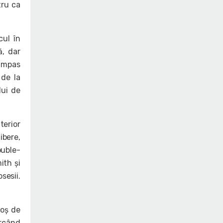
tru ca
cul în
ă, dar
 impas
 de la
lui de
terior
ibere,
ouble-
ith și
sesii.
coș de
arcând