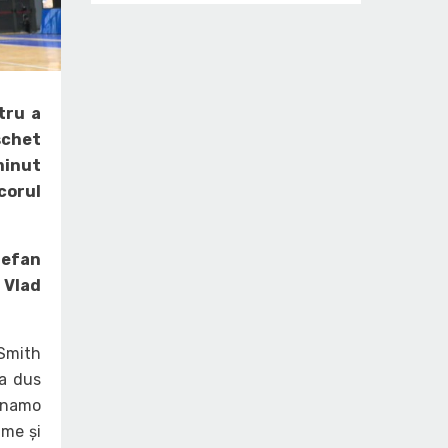
tru a
schet
 minut
scorul
tefan
 Vlad
 Smith
 a dus
Dinamo
ame și