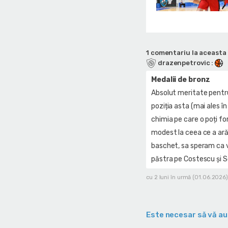
1 comentariu la aceasta 
drazenpetrovic
:
Medalii de bronz
Absolut meritate pentru 
poziția asta (mai ales 
chimia pe care o poți f
modest la ceea ce a ară
baschet, sa speram ca v
păstra pe Costescu și 
cu 2 luni în urmă (01.06.2026)
Este necesar să vă au