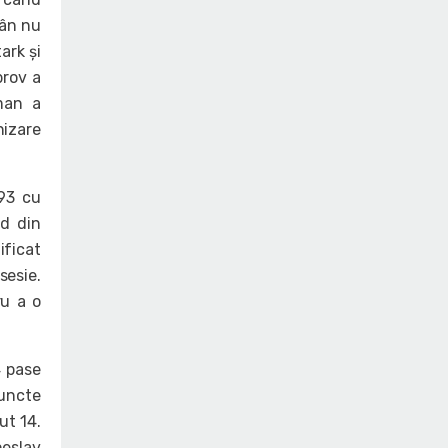
mân nu
ark și
brov a
man a
nizare
-93 cu
nd din
ificat
sesie.
ru a o
4 pase
puncte
ut 14.
heslav