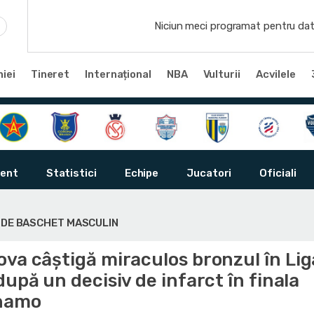
Niciun meci programat pentru dat
iei
Tineret
Internațional
NBA
Vulturii
Acvilele
ent
Statistici
Echipe
Jucatori
Oficiali
Ă DE BASCHET MASCULIN
va câștigă miraculos bronzul în Lig
după un decisiv de infarct în finala
inamo