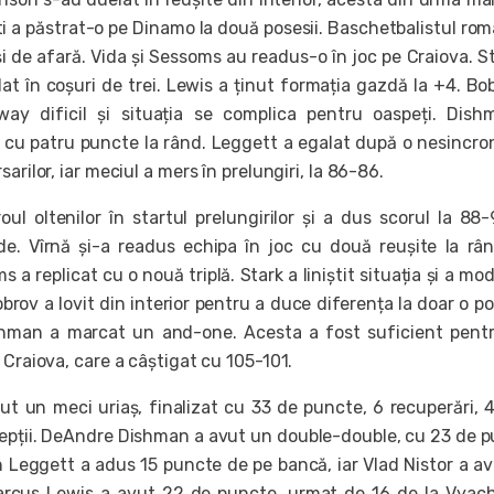
ti a păstrat-o pe Dinamo la două posesii. Baschetbalistul ro
t și de afară. Vida și Sessoms au readus-o în joc pe Craiova. St
t în coșuri de trei. Lewis a ținut formația gazdă la +4. Bo
y dificil și situația se complica pentru oaspeți. Dish
 cu patru puncte la rând. Leggett a egalat după o nesincro
arilor, iar meciul a mers în prelungiri, la 86-86.
ul oltenilor în startul prelungirilor și a dus scorul la 88
de. Vîrnă și-a readus echipa în joc cu două reușite la râ
s a replicat cu o nouă triplă. Stark a liniștit situația și a mod
brov a lovit din interior pentru a duce diferența la doar o po
hman a marcat un and-one. Acesta a fost suficient pent
 Craiova, care a câștigat cu 105-101.
 un meci uriaș, finalizat cu 33 de puncte, 6 recuperări, 
rcepții. DeAndre Dishman a avut un double-double, cu 23 de 
sh Leggett a adus 15 puncte de pe bancă, iar Vlad Nistor a av
rcus Lewis a avut 22 de puncte, urmat de 16 de la Vyac