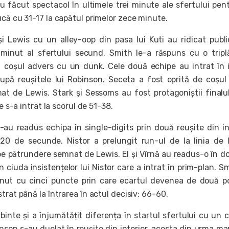
u făcut spectacol în ultimele trei minute ale sfertului pen
ucă cu 31-17 la capătul primelor zece minute.
și Lewis cu un alley-oop din pasa lui Kuti au ridicat publi
 minut al sfertului secund. Smith le-a răspuns cu o tripl
a coșul advers cu un dunk. Cele două echipe au intrat în
pă reușitele lui Robinson. Seceta a fost oprită de coșul
at de Lewis. Stark și Sessoms au fost protagoniștii finalu
ne s-a intrat la scorul de 51-38.
-au readus echipa în single-digits prin două reușite din in
20 de secunde. Nistor a prelungit run-ul de la linia de l
pe pătrundere semnat de Lewis. El și Vîrnă au readus-o în d
n ciuda insistențelor lui Nistor care a intrat în prim-plan. Sm
inut cu cinci puncte prin care ecartul devenea de două po
trat până la întrarea în actul decisiv: 66-60.
binte și a înjumătățit diferența în startul sfertului cu un 
inson s-au duelat în reușite din interior, acesta din urma m