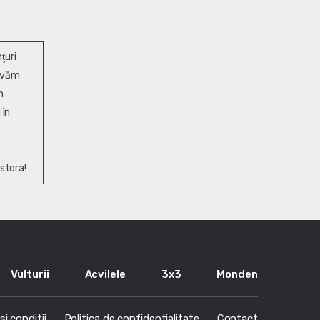
ţuri
ervăm
n
 în
stora!
Vulturii
Acvilele
3x3
Monden
i conditii
Politica de confidentialitate
Contact