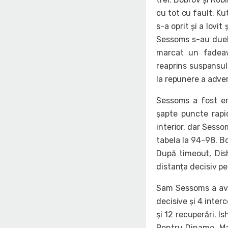
cu tot cu fault. Ku
s-a oprit și a lovi
Sessoms s-au duela
marcat un fadeawa
reaprins suspansul
la repunere a advers
Sessoms a fost ero
șapte puncte rapi
interior, dar Sessom
tabela la 94-98. Bo
După timeout, Dis
distanța decisiv pe
Sam Sessoms a avut
decisive și 4 inte
și 12 recuperări. I
Pentru Dinamo, Ma