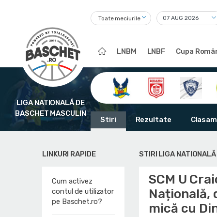
Toate meciurile
LNBM
LNBF
Cupa Român
LIGA NATIONALĂ DE
BASCHET MASCULIN
Stiri
Rezultate
Clasam
LINKURI RAPIDE
STIRI LIGA NATIONAL
SCM U Craio
Cum activez
Națională, 
contul de utilizator
pe Baschet.ro?
mică cu D