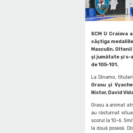
SCM U Craiova a 
câștiga medaliile
Masculin. Oltenii
și jumătate și s-
de 105-101.
La Dinamo, titular
Grasu și Vyache
Nistor, David Vi
Grasu a animat at
au răsturnat situa
scorul la 10-6. Smi
la două posesii. D