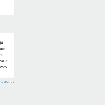
nță
rabă
er
va la
i vom
Raspunde