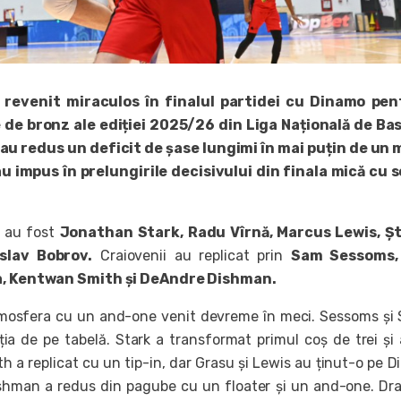
revenit miraculos în finalul partidei cu Dinamo pen
 de bronz ale ediției 2025/26 din Liga Națională de Ba
 au redus un deficit de șase lungimi în mai puțin de un
au impus în prelungirile decisivului din finala mică cu 
i au fost
Jonathan Stark, Radu Vîrnă, Marcus Lewis, Ș
slav Bobrov.
Craiovenii au replicat prin
Sam Sessoms,
da, Kentwan Smith și DeAndre Dishman.
mosfera cu un and-one venit devreme în meci. Sessoms și
ția de pe tabelă. Stark a transformat primul coș de trei și
th a replicat cu un tip-in, dar Grasu și Lewis au ținut-o pe 
ishman a redus din pagube cu un floater și un and-one. Dr