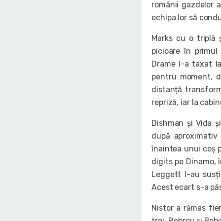
românii gazdelor a
echipa lor să cond
Marks cu o triplă 
picioare în primul
Drame l-a taxat l
pentru moment, du
distanță transform
repriză, iar la cabi
Dishman și Vida și
după aproximativ 
înaintea unui coș 
digits pe Dinamo, î
Leggett l-au susț
Acest ecart s-a păs
Nistor a rămas fier
trei. Bobrov și Rob