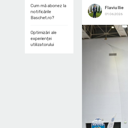
Cum mă abonez la
Flaviu Ilie
notificările
01.06.2026
Baschet.ro?
Optimizări ale
experienței
utilizatorului