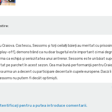
stire:
Craiova. Costescu, Sessoms și toți ceilalți băieți au meritat cu prisosi
în play-off), demonstrând ca nu doar bugetul este important ci mai deg
orma ca echipă și seriozitatea unui antrenor. Sessoms este un băiat sup
tat pe parchet în acest sezon. Cea mai bună performanță pentru Craio
a urma un a decent cu participare decenta în cupele europene. Dacă î
Sessoms nu putem fi decât optimiști.
tentificaţi pentru a putea introduce comentarii.