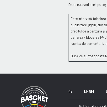
Daca nu aveţi cont puteţi
Este interzisă folosirea
publicitare, jigniri, trivi
dreptul de a cenzura și ş
banarea / blocarea IP-ul
rubrica de comentarii, a
După ce au fost postate
LNBM
Publicitate pe sit