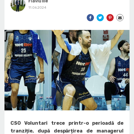
Flaviu Ilie
11.06.2024
CSO Voluntari trece printr-o perioadă de
tranziție, după despărțirea de managerul