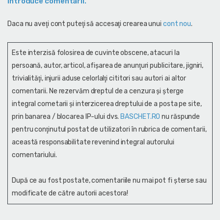
introduce comentarii.
Daca nu aveţi cont puteţi să accesaţi crearea unui
cont nou
.
Este interzisă folosirea de cuvinte obscene, atacuri la
persoană, autor, articol, afişarea de anunţuri publicitare, jigniri,
trivialităţi, injurii aduse celorlalţi cititori sau autori ai altor
comentarii. Ne rezervăm dreptul de a cenzura și şterge
integral cometarii și interzicerea dreptului de a posta pe site,
prin banarea / blocarea IP-ului dvs.
BASCHET.RO
nu răspunde
pentru conţinutul postat de utilizatori în rubrica de comentarii,
această responsabilitate revenind integral autorului
comentariului.
După ce au fost postate, comentariile nu mai pot fi șterse sau
modificate de către autorii acestora!