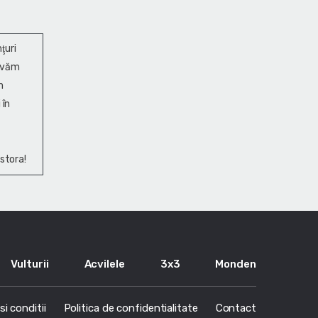
ţuri
ervăm
n
 în
stora!
Vulturii
Acvilele
3x3
Monden
i conditii
Politica de confidentialitate
Contact