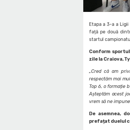
Etapa a 3-a a Ligi
față pe două dint
startul campionatul
Conform sportuld
zile la Craiova, 
„Cred că am privi
respectăm mai mult
Top 6, o formație b
Așteptăm acest jo
vrem să ne impunem 
De asemnea, doi
prefațat duelul c