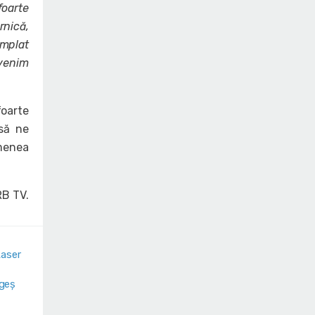
foarte
rnică,
âmplat
evenim
foarte
 să ne
menea
RB TV.
Laser
rgeș