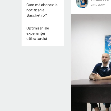
Cum mă abonez la
27.10.2019
notificările
Baschet.ro?
Optimizări ale
experienței
utilizatorului