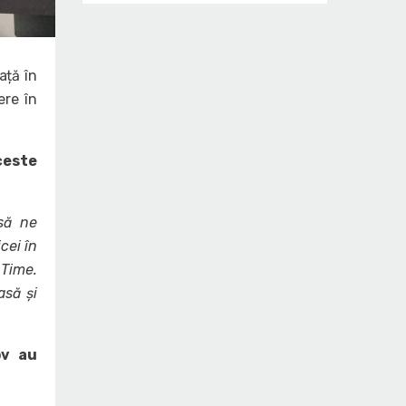
ață în
ere în
ceste
 să ne
cei în
 Time.
asă și
ov au