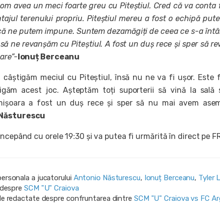
om avea un meci foarte greu cu Piteștiul. Cred că va conta 
ajul terenului propriu. Piteștiul mereu a fost o echipă pute
 că ne putem impune. Suntem dezamăgiți de ceea ce s-a înt
 să ne revanșăm cu Piteștiul. A fost un duș rece și sper să r
are”-
Ionuț Berceanu
 câștigăm meciul cu Piteștiul, însă nu ne va fi ușor. Este 
igăm acest joc. Așteptăm toți suporterii să vină la sală
imișoara a fost un duș rece și sper să nu mai avem ase
 Năsturescu
ncepând cu orele 19:30 și va putea fi urmărită în direct pe F
personala a jucatorului
Antonio Năsturescu
,
Ionuț Berceanu
,
Tyler 
i despre
SCM "U" Craiova
ile redactate despre confruntarea dintre
SCM "U" Craiova vs FC A