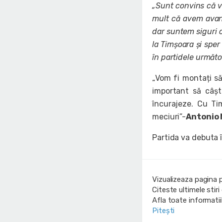
„Sunt convins că v
mult că avem avant
dar suntem siguri
la Timșoara și sper
în partidele următo
„Vom fi montați să
important să câșt
încurajeze. Cu T
meciuri”-
Antonio
Partida va debuta î
Vizualizeaza pagina 
Citeste ultimele stir
Afla toate informati
Pitești