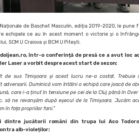
i Naționale de Baschet Masculin, ediția 2019-2020, le pune f
re echipele ce au în acest moment o victorie și o înfrâng
ui, SCM U Craiova și BCM U Pitești.
oljean.ro, într-o conferință de presă ce a avut loc a
Tyler Laser a vorbit despre acest start de sezon:
t de sus Timișoara și acest lucru ne-a costat. Trebuie
 adversarii. Duminică vom întâlni o echipă care joacă de obi
ună, care i-a ținut în tensiune pe cei de la Cluj până în Over
c, să ne revanșăm după eșecul de la Timișoara. Jucăm ac
în fața propriilor fani.”
 dintre jucătorii români din trupa lui Aco Todor
ontra alb-violeților: