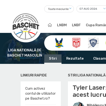
Toate meciurile
LNBM
LNBF
Cupa Român
LIGA NATIONALĂ DE
BASCHET MASCULIN
Stiri
Rezultate
Clasam
LINKURI RAPIDE
STIRI LIGA NATIONAL
Tyler Laser
Cum activez
acest lucru
contul de utilizator
pe Baschet.ro?
Mihăilescu