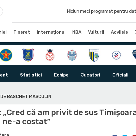
Niciun meci programat pentru dat
iei
Tineret
Internațional
NBA
Vulturii
Acvilele
ent
Statistici
Echipe
Jucatori
Oficiali
Ă DE BASCHET MASCULIN
: „Cred că am privit de sus Timișoara
 ne-a costat”
 Mara