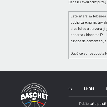
Daca nu aveţi cont puteţi
Este interzisă folosirea
publicitare, jigniri, trivi
dreptul de a cenzura și ş
banarea / blocarea IP-ul
rubrica de comentarii, a
După ce au fost postate
LNBM
Publicitate pe sit