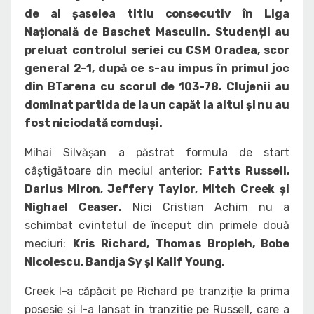
de al șaselea titlu consecutiv în Liga
Națională de Baschet Masculin. Studenții au
preluat controlul seriei cu CSM Oradea, scor
general 2-1, după ce s-au impus în primul joc
din BTarena cu scorul de 103-78. Clujenii au
dominat partida de la un capăt la altul și nu au
fost niciodată comduși.
Mihai Silvășan a păstrat formula de start
câștigătoare din meciul anterior:
Fatts Russell,
Darius Miron, Jeffery Taylor, Mitch Creek și
Nighael Ceaser.
Nici Cristian Achim nu a
schimbat cvintetul de început din primele două
meciuri:
Kris Richard, Thomas Bropleh, Bobe
Nicolescu, Bandja Sy și Kalif Young.
Creek l-a căpăcit pe Richard pe tranziție la prima
posesie și l-a lansat în tranziție pe Russell, care a