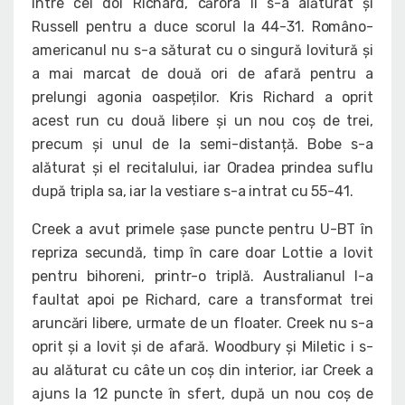
între cei doi Richard, cărora li s-a alăturat și
Russell pentru a duce scorul la 44-31. Româno-
americanul nu s-a săturat cu o singură lovitură și
a mai marcat de două ori de afară pentru a
prelungi agonia oaspeților. Kris Richard a oprit
acest run cu două libere și un nou coș de trei,
precum și unul de la semi-distanță. Bobe s-a
alăturat și el recitalului, iar Oradea prindea suflu
după tripla sa, iar la vestiare s-a intrat cu 55-41.
Creek a avut primele șase puncte pentru U-BT în
repriza secundă, timp în care doar Lottie a lovit
pentru bihoreni, printr-o triplă. Australianul l-a
faultat apoi pe Richard, care a transformat trei
aruncări libere, urmate de un floater. Creek nu s-a
oprit și a lovit și de afară. Woodbury și Miletic i s-
au alăturat cu câte un coș din interior, iar Creek a
ajuns la 12 puncte în sfert, după un nou coș de