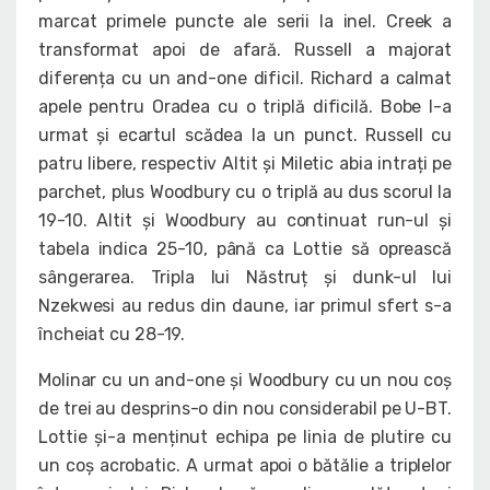
marcat primele puncte ale serii la inel. Creek a
transformat apoi de afară. Russell a majorat
diferența cu un and-one dificil. Richard a calmat
apele pentru Oradea cu o triplă dificilă. Bobe l-a
urmat și ecartul scădea la un punct. Russell cu
patru libere, respectiv Altit și Miletic abia intrați pe
parchet, plus Woodbury cu o triplă au dus scorul la
19-10. Altit și Woodbury au continuat run-ul și
tabela indica 25-10, până ca Lottie să oprească
sângerarea. Tripla lui Năstruț și dunk-ul lui
Nzekwesi au redus din daune, iar primul sfert s-a
încheiat cu 28-19.
Molinar cu un and-one și Woodbury cu un nou coș
de trei au desprins-o din nou considerabil pe U-BT.
Lottie și-a menținut echipa pe linia de plutire cu
un coș acrobatic. A urmat apoi o bătălie a triplelor