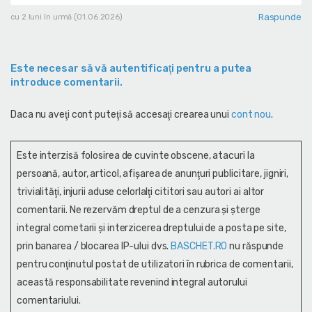
Raspunde
cu 2 luni în urmă (01.06.2026)
Este necesar să vă autentificaţi pentru a putea
introduce comentarii.
Daca nu aveţi cont puteţi să accesaţi crearea unui
cont nou
.
Este interzisă folosirea de cuvinte obscene, atacuri la
persoană, autor, articol, afişarea de anunţuri publicitare, jigniri,
trivialităţi, injurii aduse celorlalţi cititori sau autori ai altor
comentarii. Ne rezervăm dreptul de a cenzura și şterge
integral cometarii și interzicerea dreptului de a posta pe site,
prin banarea / blocarea IP-ului dvs.
BASCHET.RO
nu răspunde
pentru conţinutul postat de utilizatori în rubrica de comentarii,
această responsabilitate revenind integral autorului
comentariului.