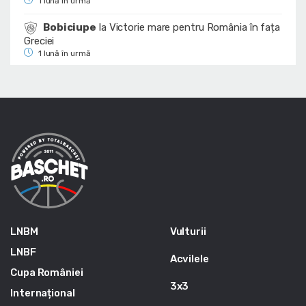
1 lună în urmă
Bobiciupe
la
Victorie mare pentru România în fața
Greciei
1 lună în urmă
LNBM
Vulturii
LNBF
Acvilele
Cupa României
3x3
Internațional