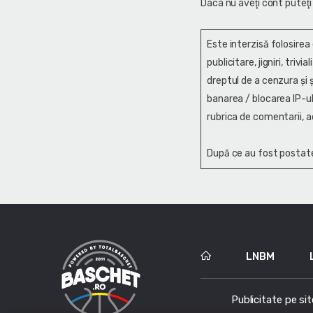
Daca nu aveţi cont puteţi
Este interzisă folosirea
publicitare, jigniri, trivi
dreptul de a cenzura și ş
banarea / blocarea IP-ul
rubrica de comentarii, a
După ce au fost postate
LNBM
Publicitate pe sit