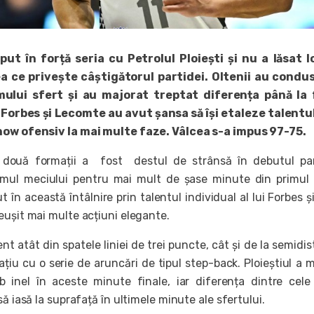
ut în forță seria cu Petrolul Ploiești și nu a lăsat l
a ce privește câștigătorul partidei. Oltenii au condus
imului sfert și au majorat treptat diferența până la f
orbes și Lecomte au avut șansa să își etaleze talentul
how ofensiv la mai multe faze. Vâlcea s-a impus 97-75.
 două formații a fost destul de strânsă în debutul par
itmul meciului pentru mai mult de șase minute din primul 
 în această întâlnire prin talentul individual al lui Forbes și 
eușit mai multe acțiuni elegante.
nt atât din spatele liniei de trei puncte, cât și de la semidis
țiu cu o serie de aruncări de tipul step-back. Ploieștiul a 
ub inel în aceste minute finale, iar diferența dintre cel
să iasă la suprafață în ultimele minute ale sfertului.