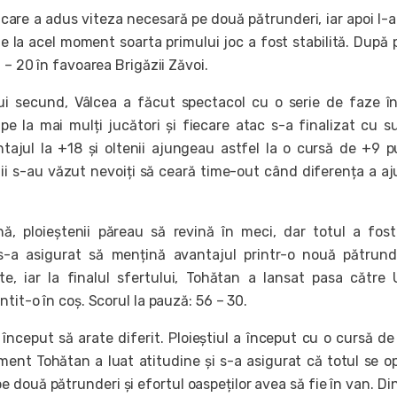
care a adus viteza necesară pe două pătrunderi, iar apoi l-a
 de la acel moment soarta primului joc a fost stabilită. După 
9 – 20 în favoarea Brigăzii Zăvoi.
lui secund, Vâlcea a făcut spectacol cu o serie de faze î
pe la mai mulți jucători și fiecare atac s-a finalizat cu s
tajul la +18 și oltenii ajungeau astfel la o cursă de +9 
i s-au văzut nevoiți să ceară time-out când diferența a aj
ă, ploieștenii păreau să revină în meci, dar totul a fos
s-a asigurat să mențină avantajul printr-o nouă pătrun
e, iar la finalul sfertului, Tohătan a lansat pasa către 
ntit-o în coș. Scorul la pauză: 56 – 30.
a început să arate diferit. Ploieștiul a început cu o cursă de
ment Tohătan a luat atitudine și s-a asigurat că totul se o
pe două pătrunderi și efortul oaspeților avea să fie în van. Di