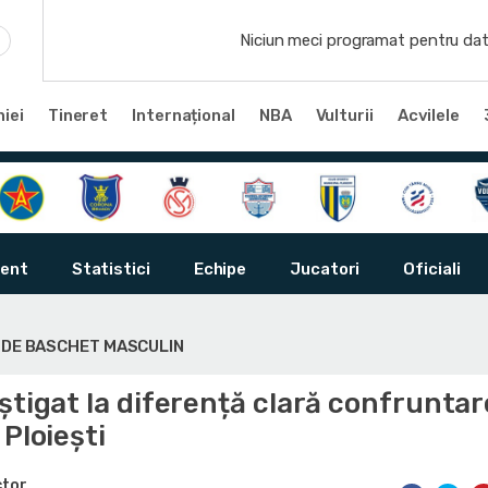
Niciun meci programat pentru dat
iei
Tineret
Internațional
NBA
Vulturii
Acvilele
ent
Statistici
Echipe
Jucatori
Oficiali
Ă DE BASCHET MASCULIN
știgat la diferență clară confrunta
 Ploiești
ctor