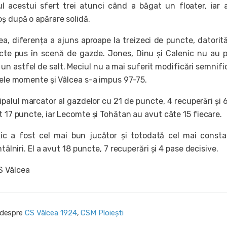
l acestui sfert trei atunci când a băgat un floater, iar 
ș după o apărare solidă.
lea, diferența a ajuns aproape la treizeci de puncte, datorit
ncte pus în scenă de gazde. Jones, Dinu și Calenic nu au 
a un astfel de salt. Meciul nu a mai suferit modificări semnifi
imele momente și Vâlcea s-a impus 97-75.
ipalul marcator al gazdelor cu 21 de puncte, 4 recuperări și 
t 17 puncte, iar Lecomte și Tohătan au avut câte 15 fiecare.
rkic a fost cel mai bun jucător și totodată cel mai const
ntâlniri. El a avut 18 puncte, 7 recuperări și 4 pase decisive.
S Vâlcea
i despre
CS Vâlcea 1924
,
CSM Ploiești