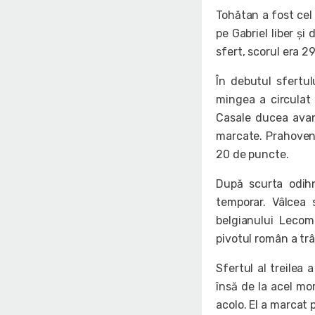
Tohătan a fost cel 
pe Gabriel liber și
sfert, scorul era 2
În debutul sfertu
mingea a circulat 
Casale ducea avan
marcate. Prahoveni
20 de puncte.
După scurta odihn
temporar. Vâlcea 
belgianului Lecomt
pivotul român a trâ
Sfertul al treilea 
însă de la acel mo
acolo. El a marcat 