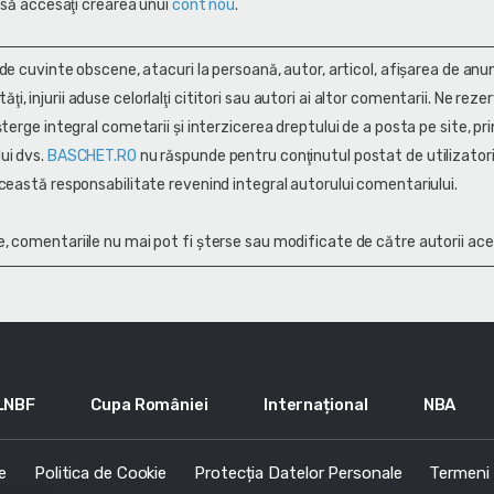
 să accesaţi crearea unui
cont nou
.
 de cuvinte obscene, atacuri la persoană, autor, articol, afişarea de anun
alităţi, injurii aduse celorlalţi cititori sau autori ai altor comentarii. Ne rez
terge integral cometarii și interzicerea dreptului de a posta pe site, pri
ui dvs.
BASCHET.RO
nu răspunde pentru conţinutul postat de utilizatori
ceastă responsabilitate revenind integral autorului comentariului.
, comentariile nu mai pot fi șterse sau modificate de către autorii ace
LNBF
Cupa României
Internațional
NBA
e
Politica de Cookie
Protecția Datelor Personale
Termeni s