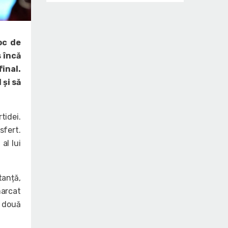
oc de
 încă
inal.
 și să
tidei.
sfert.
al lui
tanță,
marcat
e două