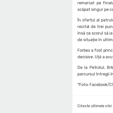
remarcat pe finalu
scăpat singur pe co
În sfertul al patru
recital de trei pu
însă ca scorul să i
de situație în ult
Forbes a fost princ
decisive. Uță a avu
De la Petrolul, B
parcursul întregii î
*Foto: Facebook/C
Citeste ultimele stir