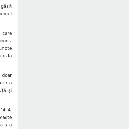
 găsit
primul
n care
ucces.
puncte
uns la
t doar
dere a
Uță și
 14-4,
prește
nu s-a