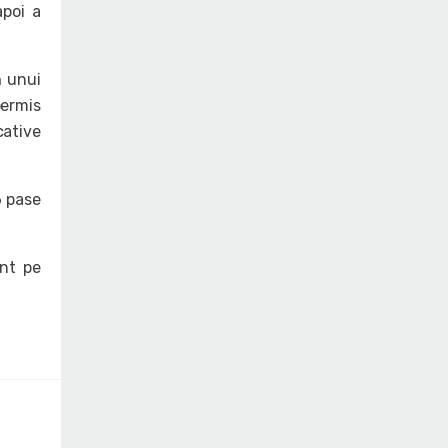
apoi a
ă unui
permis
cative
6 pase
ant pe