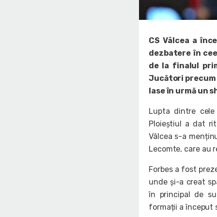
CS Vâlcea a încep
dezbatere în cee
de la finalul pr
Jucători precum F
lase în urmă un s
Lupta dintre cele
Ploieștiul a dat r
Vâlcea s-a menținut
Lecomte, care au r
Forbes a fost preze
unde și-a creat spa
în principal de s
formații a început 