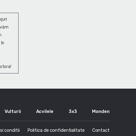
ţuri
ervăm
n
 în
stora!
Vulturii
Acvilele
3x3
Monden
i conditii
Politica de confidentialitate
Contact