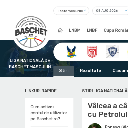
Toate meciurile
LNBM
LNBF
Cupa Român
LIGA NATIONALĂ DE
BASCHET MASCULIN
Stiri
Rezultate
Clasam
LINKURI RAPIDE
STIRI LIGA NATIONAL
Vâlcea a câ
Cum activez
cu Petrolul
contul de utilizator
pe Baschet.ro?
Popescu Vi