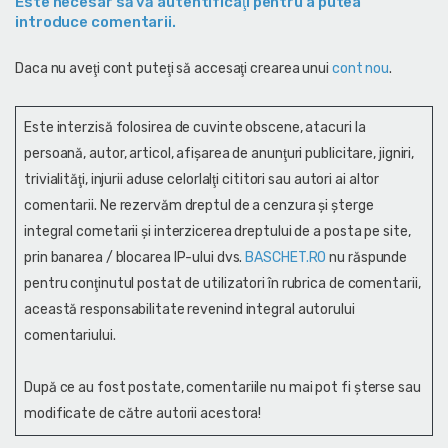
Este necesar să vă autentificaţi pentru a putea
introduce comentarii.
Daca nu aveţi cont puteţi să accesaţi crearea unui
cont nou
.
Este interzisă folosirea de cuvinte obscene, atacuri la
persoană, autor, articol, afişarea de anunţuri publicitare, jigniri,
trivialităţi, injurii aduse celorlalţi cititori sau autori ai altor
comentarii. Ne rezervăm dreptul de a cenzura și şterge
integral cometarii și interzicerea dreptului de a posta pe site,
prin banarea / blocarea IP-ului dvs.
BASCHET.RO
nu răspunde
pentru conţinutul postat de utilizatori în rubrica de comentarii,
această responsabilitate revenind integral autorului
comentariului.
După ce au fost postate, comentariile nu mai pot fi șterse sau
modificate de către autorii acestora!