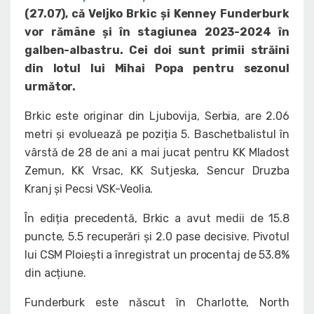
(27.07), că Veljko Brkic și Kenney Funderburk
vor rămâne și în stagiunea 2023-2024 în
galben-albastru. Cei doi sunt primii străini
din lotul lui Mihai Popa pentru sezonul
următor.
Brkic este originar din Ljubovija, Serbia, are 2.06
metri și evoluează pe poziția 5. Baschetbalistul în
vârstă de 28 de ani a mai jucat pentru KK Mladost
Zemun, KK Vrsac, KK Sutjeska, Sencur Druzba
Kranj și Pecsi VSK-Veolia.
În ediția precedentă, Brkic a avut medii de 15.8
puncte, 5.5 recuperări și 2.0 pase decisive. Pivotul
lui CSM Ploiești a înregistrat un procentaj de 53.8%
din acțiune.
Funderburk este născut în Charlotte, North