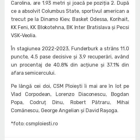
Carolina, are 1.93 metri și joacă pe poziția 2. După
ce a absolvit Columbus State, sportivul american a
trecut pe la Dinamo Kiev, Basket Odessa, Korihait,
KK Feni, KK Blokotehna, BK Inter Bratislava și Pecsi
VSK-Veolia.
În stagiunea 2022-2023, Funderburk a strâns 11.0
puncte, 4.5 pase decisive și 3.9 recuperări, având
un procentaj de 40.8% din acțiune și 37.1% din
afara semicercului.
Pe lângă cei doi, CSM Ploiești îi mai are în lot pe
Vlad Corpodean, Lorenzo Diaconescu, Bogdan
Popa, Codruț Dinu, Robert Pătraru, Mihai
Comănescu, George Angelian și David Rașoga.
*foto: csmploiesti.ro