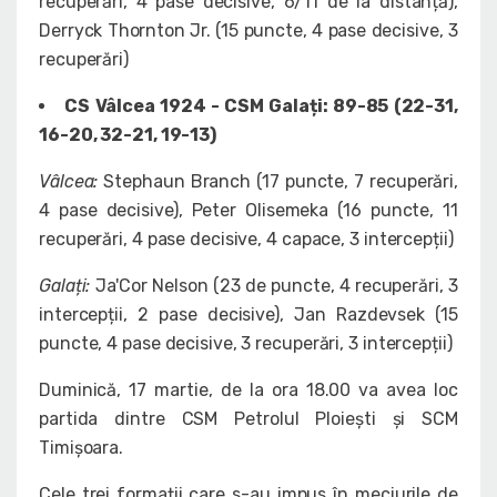
recuperări, 4 pase decisive, 6/11 de la distanță),
Derryck Thornton Jr. (15 puncte, 4 pase decisive, 3
recuperări)
CS Vâlcea 1924 - CSM Galați: 89-85 (22-31,
16-20, 32-21, 19-13)
Vâlcea:
Stephaun Branch (17 puncte, 7 recuperări,
4 pase decisive), Peter Olisemeka (16 puncte, 11
recuperări, 4 pase decisive, 4 capace, 3 intercepții)
Galați:
Ja'Cor Nelson (23 de puncte, 4 recuperări, 3
intercepții, 2 pase decisive), Jan Razdevsek (15
puncte, 4 pase decisive, 3 recuperări, 3 intercepții)
Duminică, 17 martie, de la ora 18.00 va avea loc
partida dintre CSM Petrolul Ploiești și SCM
Timișoara.
Cele trei formații care s-au impus în meciurile de