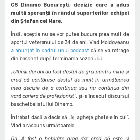
CS Dinamo București, decizie care a adus
multă speranță în rândul suporterilor echipei
din Ștefan cel Mare.
Însă, aceștia nu se vor putea bucura prea mult de
aportul veteranului de 34 de ani. Vlad Moldoveanu
a anunțat în cadrul unui podcast
că se va retrage
din baschet după terminarea sezonului.
„Ultimii doi ani au fost destul de grei pentru mine și
cred că cântăresc destul de mult în următoarea
mea decizie de a continua sau nu continua din
vară cariera de profesionist”
, și-a început discursul
baschetbalistul lui Dinamo.
Întrebat dacă a decis să „își aghețe ghetele în cui”,
Vlad a răspuns următoarele:
Da. A fost o hotărâre grea dar cred că este și