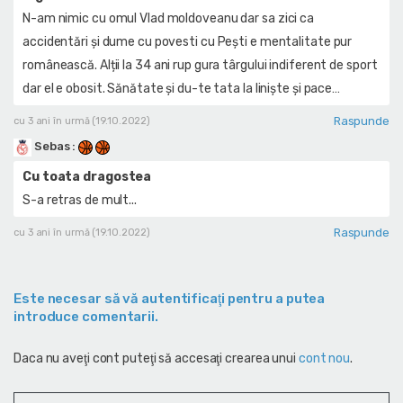
N-am nimic cu omul Vlad moldoveanu dar sa zici ca
accidentări și dume cu povesti cu Pești e mentalitate pur
românească. Alții la 34 ani rup gura târgului indiferent de sport
dar el e obosit. Sănătate și du-te tata la liniște și pace…
Raspunde
cu 3 ani în urmă (19.10.2022)
Sebas
:
Cu toata dragostea
S-a retras de mult...
Raspunde
cu 3 ani în urmă (19.10.2022)
Este necesar să vă autentificaţi pentru a putea
introduce comentarii.
Daca nu aveţi cont puteţi să accesaţi crearea unui
cont nou
.