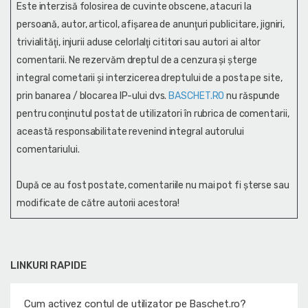
Este interzisă folosirea de cuvinte obscene, atacuri la
persoană, autor, articol, afişarea de anunţuri publicitare, jigniri,
trivialităţi, injurii aduse celorlalţi cititori sau autori ai altor
comentarii. Ne rezervăm dreptul de a cenzura și şterge
integral cometarii și interzicerea dreptului de a posta pe site,
prin banarea / blocarea IP-ului dvs.
BASCHET.RO
nu răspunde
pentru conţinutul postat de utilizatori în rubrica de comentarii,
această responsabilitate revenind integral autorului
comentariului.
După ce au fost postate, comentariile nu mai pot fi șterse sau
modificate de către autorii acestora!
LINKURI RAPIDE
Cum activez contul de utilizator pe Baschet.ro?