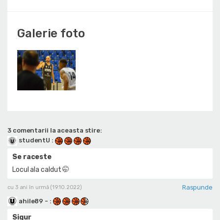
Galerie foto
3 comentarii la aceasta stire:
studentU
:
Se raceste
Locul ala caldut 🤭
Raspunde
cu 3 ani în urmă (19.10.2022)
ahile89 -
:
Sigur