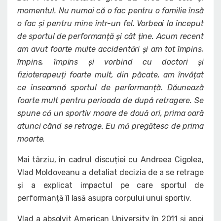
momentul. Nu numai că o fac pentru o familie însă
o fac și pentru mine într-un fel. Vorbeai la început
de sportul de performanță și cât ține. Acum recent
am avut foarte multe accidentări și am tot împins,
împins, împins și vorbind cu doctori și
fizioterapeuți foarte mult, din păcate, am învățat
ce înseamnă sportul de performanță. Dăunează
foarte mult pentru perioada de după retragere. Se
spune că un sportiv moare de două ori, prima oară
atunci când se retrage. Eu mă pregătesc de prima
moarte.
Mai târziu, în cadrul discuției cu Andreea Cigolea,
Vlad Moldoveanu a detaliat decizia de a se retrage
și a explicat impactul pe care sportul de
performanță îl lasă asupra corpului unui sportiv.
Vlad a absolvit American University în 2011 și apoi