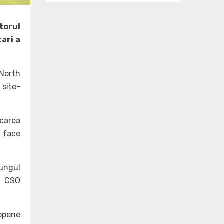
torul
ari a
 North
 site-
icarea
a face
ungul
i CSO
ropene