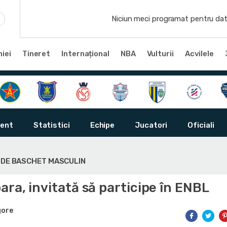
Niciun meci programat pentru dat
iei
Tineret
Internațional
NBA
Vulturii
Acvilele
ent
Statistici
Echipe
Jucatori
Oficiali
Ă DE BASCHET MASCULIN
ra, invitată să participe în ENBL
gore