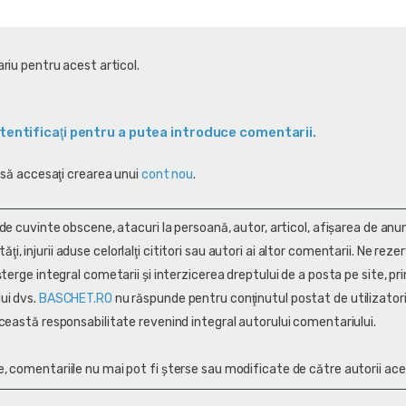
riu pentru acest articol.
tentificaţi pentru a putea introduce comentarii.
 să accesaţi crearea unui
cont nou
.
 de cuvinte obscene, atacuri la persoană, autor, articol, afişarea de anun
alităţi, injurii aduse celorlalţi cititori sau autori ai altor comentarii. Ne rez
terge integral cometarii și interzicerea dreptului de a posta pe site, pri
ui dvs.
BASCHET.RO
nu răspunde pentru conţinutul postat de utilizatori
ceastă responsabilitate revenind integral autorului comentariului.
, comentariile nu mai pot fi șterse sau modificate de către autorii ace