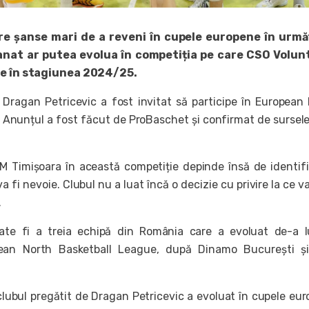
e șanse mari de a reveni în cupele europene în urmă
Banat ar putea evolua în competiția pe care CSO Volunt
ge în stagiunea 2024/25.
 Dragan Petricevic a fost invitat să participe în European
 Anunțul a fost făcut de ProBaschet și confirmat de sursele
CM Timișoara în această competiție depinde însă de identif
a fi nevoie. Clubul nu a luat încă o decizie cu privire la ce v
.
te fi a treia echipă din România care a evoluat de-a l
pean North Basketball League, după Dinamo București ș
lubul pregătit de Dragan Petricevic a evoluat în cupele eu