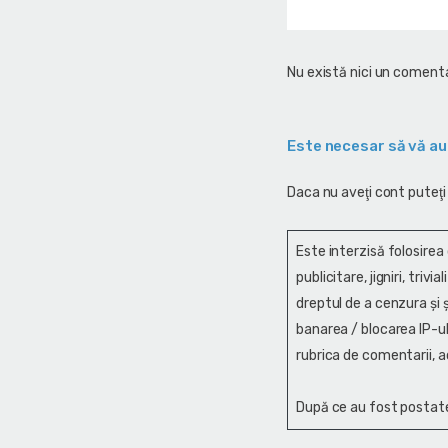
Nu există nici un comenta
Este necesar să vă au
Daca nu aveţi cont puteţi
Este interzisă folosirea
publicitare, jigniri, trivi
dreptul de a cenzura și ş
banarea / blocarea IP-ul
rubrica de comentarii, a
După ce au fost postate