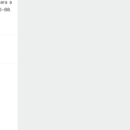
oara a
0–88.