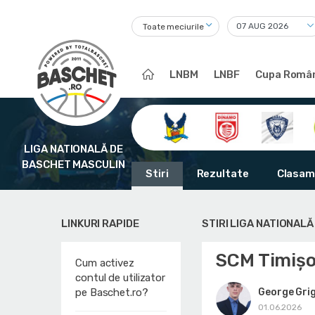
Toate meciurile
LNBM
LNBF
Cupa Român
LIGA NATIONALĂ DE
BASCHET MASCULIN
Stiri
Rezultate
Clasam
LINKURI RAPIDE
STIRI LIGA NATIONAL
SCM Timișoa
Cum activez
contul de utilizator
George Gri
pe Baschet.ro?
01.06.2026