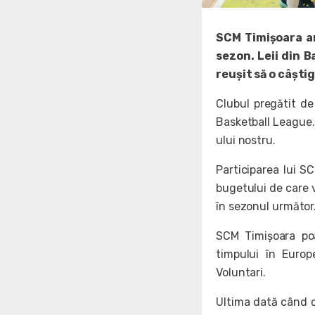
SCM Timișoara ar
sezon. Leii din 
reușit să o câști
Clubul pregătit de
Basketball League.
ului nostru.
Participarea lui S
bugetului de care v
în sezonul următor
SCM Timișoara poa
timpului în Euro
Voluntari.
Ultima dată când c