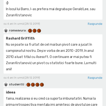
:)
In locul lui Barro, l-as prefera mai degraba pe Gerald Lee, sau
Zoran Krstanovic
Raspunde
cu 6 ani în urmă (28.12.2019)
romeovura
:
Rashard Griffith
Nu se poate sa fi uitat de cel mai bun pivot care a jucat în
campionatul nostru. Deși e vorba de ani 2010 -2019, în anul
2010 a luat titlul cu Asesoft. O continuare ar mai putea fi
Zoran Krstanović un pivot cu statistici foarte bune. La multi
anii!
Raspunde
cu 6 ani în urmă (28.12.2019)
studentU
:
ideea
faina, realizarea si eu cred ca suporta imbunatatiri. Numai la
prima retrospectiva mentala imi amintesc de pivotul pe care