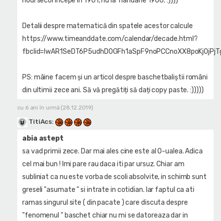
noul secol începe în 1901, nu la 1 ianuarie 1900. :))))
Detalii despre matematică din spatele acestor calcule
https://www.timeanddate.com/calendar/decade.html?
fbclid=IwAR1SeDT6P5udhD0GFh1aSpF9noPCCnoXX8poKjOjPjT
PS: mâine facem și un articol despre baschetbaliștii români
din ultimii zece ani. Să vă pregătiți să dați copy paste. :)))))
cu 6 ani în urmă (28.12.2019)
TitiAcs
:
abia astept
sa vad primii zece. Dar mai ales cine este al O-ualea. Adica
cel mai bun ! Imi pare rau daca iti par ursuz. Chiar am
subliniat ca nu este vorba de scoli absolvite, in schimb sunt
greseli "asumate " si intrate in cotidian. Iar faptul ca ati
ramas singurul site ( din pacate ) care discuta despre
"fenomenul " baschet chiar nu mi se datoreaza dar in