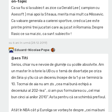
on-topic
Ca sa fiu si la subiect as zice ca Gerald Lee ( campion cu
Asesoft ) mai apoi la Steaua, merita mai mult ca Milosevic.
Ca valoare generala a carierei sportive, cred ca Lee este
printre primii trei jucatori care au jucat in Romania. Despre
Rasic ce sa mai zic, ca sunt subiectiv !
cu 6 ani în urmă (28.12.2019)
Eduard-Nicolae Popa
:
@acs Titi
Serios, chiar nu e nevoie de glumițe cu școlile absolvite. Am
un master în istorie la UB cu o temă de disertație pe criza
din Siria și știu că un deceniu începe de la 1 și se termină la
10. Tocmai de aia nu am zis „cea mai bună echipă a
deceniului al 202-lea” , ci am pus formularea cu „cel mai
bun cinci ai anilor 2010”. Asta pentru că se schimbă prefixul.
Atât în NBA cât și Euroliga se vorbește despre „cei mai buni