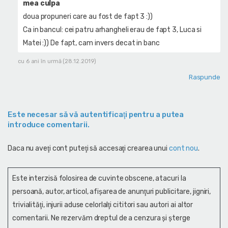
mea culpa
doua propuneri care au fost de fapt 3 :))
Ca in bancul: cei patru arhangheli erau de fapt 3, Luca si
Matei :)) De fapt, cam invers decat in banc
cu 6 ani în urmă (28.12.2019)
Raspunde
Este necesar să vă autentificaţi pentru a putea
introduce comentarii.
Daca nu aveţi cont puteţi să accesaţi crearea unui
cont nou
.
Este interzisă folosirea de cuvinte obscene, atacuri la
persoană, autor, articol, afişarea de anunţuri publicitare, jigniri,
trivialităţi, injurii aduse celorlalţi cititori sau autori ai altor
comentarii. Ne rezervăm dreptul de a cenzura și şterge