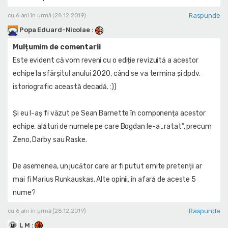
Raspunde
cu 6 ani în urmă (28.12.2019)
Popa Eduard-Nicolae
:
Mulțumim de comentarii
Este evident că vom reveni cu o ediție revizuită a acestor
echipe la sfârșitul anului 2020, când se va termina și dpdv.
istoriografic această decadă. :))
Și eu l-aș fi văzut pe Sean Barnette în componența acestor
echipe, alături de numele pe care Bogdan le-a „ratat”, precum
Zeno, Darby sau Raske.
De asemenea, un jucător care ar fi putut emite pretenții ar
mai fi Marius Runkauskas. Alte opinii, în afară de aceste 5
nume?
Raspunde
cu 6 ani în urmă (28.12.2019)
L M
: