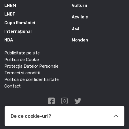
LNBM
Vulturii
LNBF
Acvilele
Cupa României
3x3
Internațional
NBA
Monden
Publicitate pe site
Politica de Cookie
Protecția Datelor Personale
Termeni si conditii
Politica de confidentialitate
Contact
Edris Digital Agency
De ce cookie-uri?
© Baschet.ro 2011 - 2026 - Toate drepturile rezervate
Le utilizam pentru a optimiza functionalitatea site-ului web, a