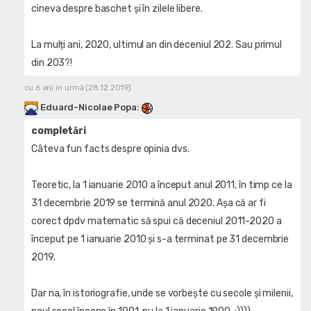
cineva despre baschet și în zilele libere.
La mulți ani, 2020, ultimul an din deceniul 202. Sau primul
din 203?!
cu 6 ani în urmă (28.12.2019)
Eduard-Nicolae Popa
:
completări
Câteva fun facts despre opinia dvs.
Teoretic, la 1 ianuarie 2010 a început anul 2011, în timp ce la
31 decembrie 2019 se termină anul 2020. Așa că ar fi
corect dpdv matematic să spui că deceniul 2011-2020 a
început pe 1 ianuarie 2010 și s-a terminat pe 31 decembrie
2019.
Dar na, în istoriografie, unde se vorbește cu secole și milenii,