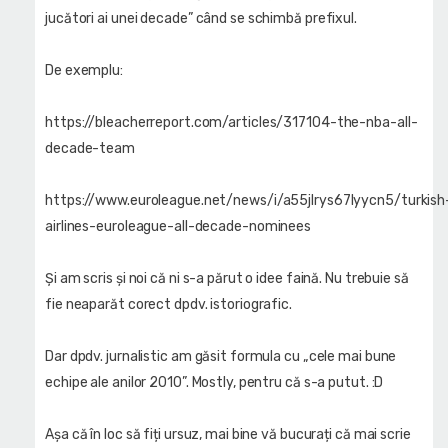
jucători ai unei decade” când se schimbă prefixul.
De exemplu:
https://bleacherreport.com/articles/317104-the-nba-all-
decade-team
https://www.euroleague.net/news/i/a55jlrys67lyycn5/turkish
airlines-euroleague-all-decade-nominees
Și am scris și noi că ni s-a părut o idee faină. Nu trebuie să
fie neaparăt corect dpdv. istoriografic.
Dar dpdv. jurnalistic am găsit formula cu „cele mai bune
echipe ale anilor 2010”. Mostly, pentru că s-a putut. :D
Așa că în loc să fiți ursuz, mai bine vă bucurați că mai scrie