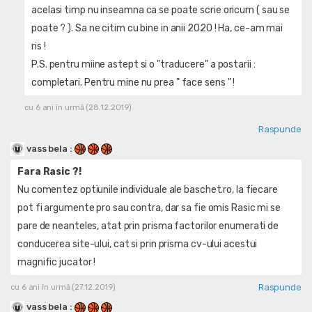
acelasi timp nu inseamna ca se poate scrie oricum ( sau se
poate ? ). Sa ne citim cu bine in anii 2020 ! Ha, ce-am mai
ris !
P.S. pentru miine astept si o "traducere" a postarii :
completari. Pentru mine nu prea " face sens " !
cu 6 ani în urmă (28.12.2019)
Raspunde
vass bela
:
Fara Rasic ?!
Nu comentez optiunile individuale ale baschet.ro, la fiecare
pot fi argumente pro sau contra, dar sa fie omis Rasic mi se
pare de neanteles, atat prin prisma factorilor enumerati de
conducerea site-ului, cat si prin prisma cv-ului acestui
magnific jucator !
Raspunde
cu 6 ani în urmă (27.12.2019)
vass bela
: