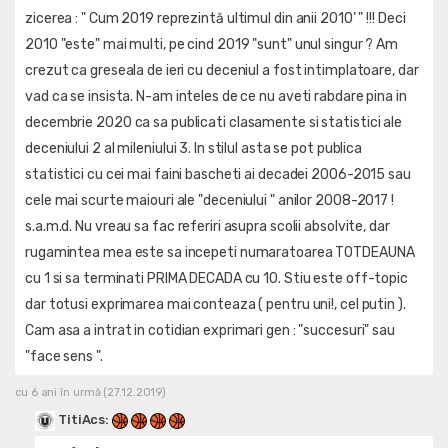
zicerea : " Cum 2019 reprezintă ultimul din anii 2010’ " !!! Deci
2010 "este" mai multi, pe cind 2019 "sunt" unul singur ? Am
crezut ca greseala de ieri cu deceniul a fost intimplatoare, dar
vad ca se insista. N-am inteles de ce nu aveti rabdare pina in
decembrie 2020 ca sa publicati clasamente si statistici ale
deceniului 2 al mileniului 3. In stilul asta se pot publica
statistici cu cei mai faini bascheti ai decadei 2006-2015 sau
cele mai scurte maiouri ale "deceniului " anilor 2008-2017 !
s.a.m.d. Nu vreau sa fac referiri asupra scolii absolvite, dar
rugamintea mea este sa incepeti numaratoarea TOTDEAUNA
cu 1 si sa terminati PRIMA DECADA cu 10. Stiu este off-topic
dar totusi exprimarea mai conteaza ( pentru uni!, cel putin ).
Cam asa a intrat in cotidian exprimari gen : "succesuri" sau
"face sens ".
cu 6 ani în urmă (27.12.2019)
TitiAcs
: