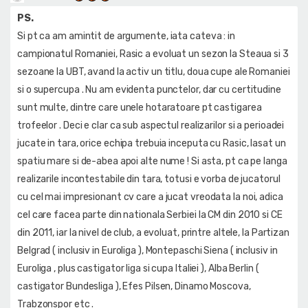
PS.
Si pt ca am amintit de argumente, iata cateva : in
campionatul Romaniei, Rasic a evoluat un sezon la Steaua si 3
sezoane la UBT, avand la activ un titlu, doua cupe ale Romaniei
si o supercupa . Nu am evidenta punctelor, dar cu certitudine
sunt multe, dintre care unele hotaratoare pt castigarea
trofeelor . Deci e clar ca sub aspectul realizarilor si a perioadei
jucate in tara, orice echipa trebuia inceputa cu Rasic, lasat un
spatiu mare si de-abea apoi alte nume ! Si asta, pt ca pe langa
realizarile incontestabile din tara, totusi e vorba de jucatorul
cu cel mai impresionant cv care a jucat vreodata la noi, adica
cel care facea parte din nationala Serbiei la CM din 2010 si CE
din 2011, iar la nivel de club, a evoluat, printre altele, la Partizan
Belgrad ( inclusiv in Euroliga ), Montepaschi Siena ( inclusiv in
Euroliga , plus castigator liga si cupa Italiei ), Alba Berlin (
castigator Bundesliga ), Efes Pilsen, Dinamo Moscova,
Trabzonspor etc .