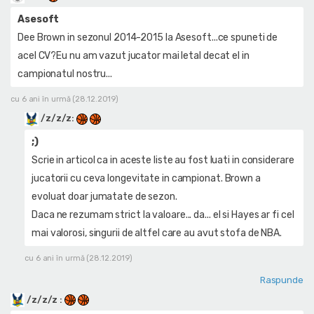
Asesoft
Dee Brown in sezonul 2014-2015 la Asesoft...ce spuneti de
acel CV?Eu nu am vazut jucator mai letal decat el in
campionatul nostru...
cu 6 ani în urmă (28.12.2019)
/z/z/z
:
;)
Scrie in articol ca in aceste liste au fost luati in considerare
jucatorii cu ceva longevitate in campionat. Brown a
evoluat doar jumatate de sezon.
Daca ne rezumam strict la valoare... da... el si Hayes ar fi cel
mai valorosi, singurii de altfel care au avut stofa de NBA.
cu 6 ani în urmă (28.12.2019)
Raspunde
/z/z/z
: