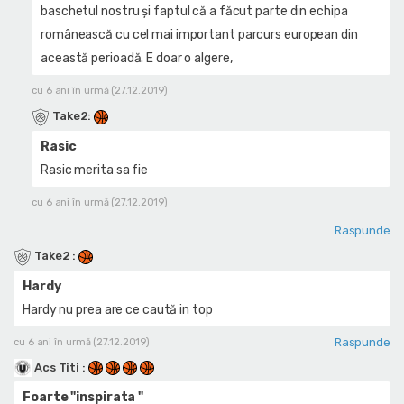
baschetul nostru și faptul că a făcut parte din echipa
românească cu cel mai important parcurs european din
această perioadă. E doar o algere,
cu 6 ani în urmă (27.12.2019)
Take2
:
Rasic
Rasic merita sa fie
cu 6 ani în urmă (27.12.2019)
Raspunde
Take2
:
Hardy
Hardy nu prea are ce caută in top
Raspunde
cu 6 ani în urmă (27.12.2019)
Acs Titi
:
Foarte "inspirata "