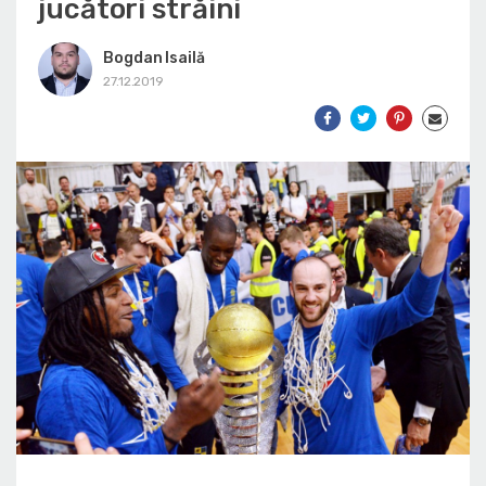
jucători străini
Bogdan Isailă
27.12.2019