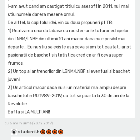
l-am avut cand am castigat titlul cu asesoft in 2011. nu i mai
stiu numele dar era meserie omul.
De altfel, la capitolul idei, vin cu doua propuneri pt TB:
1) Realizarea unui database cu rooster-urile tuturor echipelor
din LNBM/LNBF din ultimii 10 ani macar daca nu e posibil mai
departe... Eu nu stiu sa existe asa ceva si am tot cautat, iar pt
pasionatii de baschet si statistica cred ca ar fi ceva super
frumos.
2) Un top al antrenorilor din LBNM/LNBF si eventual si baschet
juvenil
3) Un articol macar daca nu si un material mai amplu despre
baschetul in RO 1989-2019, ca tot se poarta la 30 de ani de la
Revolutie.
Bafta si LA MULTI ANI!
cu 6 ani în urmă (28.12.2019)
studentU
: