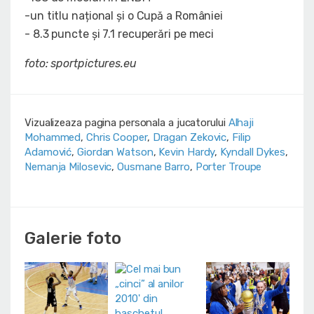
-un titlu național și o Cupă a României
- 8.3 puncte și 7.1 recuperări pe meci
foto: sportpictures.eu
Vizualizeaza pagina personala a jucatorului
Alhaji
Mohammed
,
Chris Cooper
,
Dragan Zekovic
,
Filip
Adamović
,
Giordan Watson
,
Kevin Hardy
,
Kyndall Dykes
,
Nemanja Milosevic
,
Ousmane Barro
,
Porter Troupe
Galerie foto