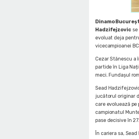
Dinamo Bucureșt
Hadzifejzovic
se 
evoluat deja pentr
vicecampioanei BC 
Cezar Stănescu a î
partide în Liga Na
meci. Fundașul rom
Sead Hadzifejzovic 
jucătorul originar 
care evoluează pe p
campionatul Munten
pase decisive în 27
În cariera sa, Sead