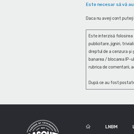
Este necesar să vă au
Daca nu aveţi cont puteţi
Este interzisă folosirea
publicitare, jigniri, trivi
dreptul de a cenzura și ş
banarea / blocarea IP-ul
rubrica de comentarii, a
După ce au fost postate
LNBM