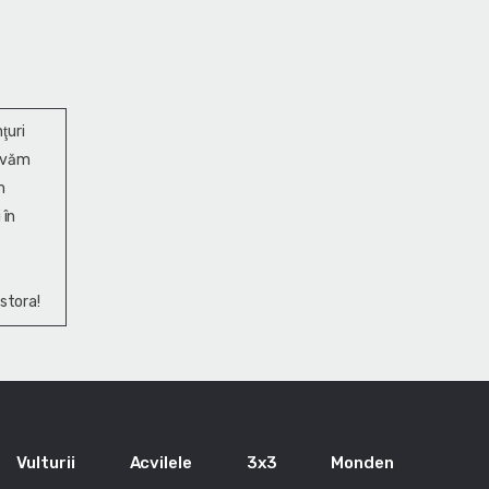
ţuri
ervăm
n
 în
stora!
Vulturii
Acvilele
3x3
Monden