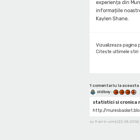
experiența din Mun
informațiile noastr
Kaylen Shane.
Vizualizeaza pagina 
Citeste ultimele stir
1 comentariu la aceasta 
oldboy
:
statistici si cronica
http://muresbasket.bl
cu 9 ani în urmă (22.08.2016)