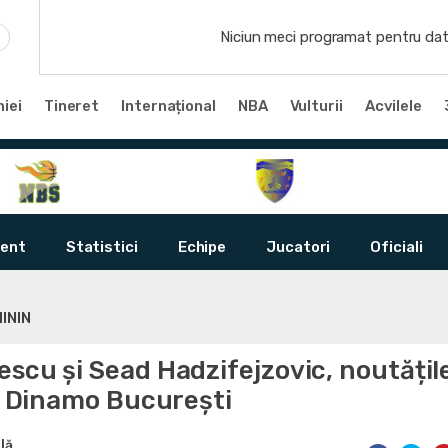
Niciun meci programat pentru dat
iei
Tineret
Internațional
NBA
Vulturii
Acvilele
ent
Statistici
Echipe
Jucatori
Oficiali
ININ
scu și Sead Hadzifejzovic, noutățil
ui Dinamo București
lă