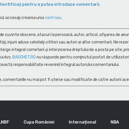
tentificaţi pentru a putea introduce comentarii.
 să accesaţi crearea unui
cont nou
.
 de cuvinte obscene, atacuri la persoană, autor, articol, afişarea de anun
alităţi, injurii aduse celorlalţi cititori sau autori ai altor comentarii. Ne rez
terge integral cometarii și interzicerea dreptului de a posta pe site, pri
ui dvs.
BASCHET.RO
nu răspunde pentru conţinutul postat de utilizatori
ceastă responsabilitate revenind integral autorului comentariului.
, comentariile nu mai pot fi șterse sau modificate de către autorii ace
LNBF
Cupa României
Internațional
NBA