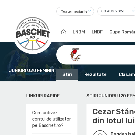
Toate meciurile
LNBM
LNBF
Cupa Român
JUNIORI U20 FEMININ
Stiri
Rezultate
Clasam
LINKURI RAPIDE
STIRI JUNIORI U20 FEM
Cezar Stăne
Cum activez
din lotul l
contul de utilizator
pe Baschet.ro?
Bogdan Isai