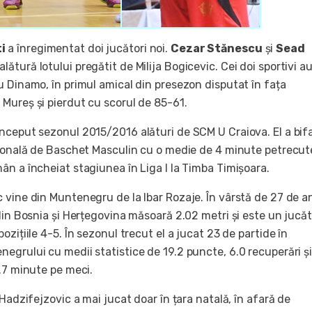
i
a înregimentat doi jucători noi.
Cezar Stănescu
și
Sead
alătură lotului pregătit de Milija Bogicevic. Cei doi sportivi a
u Dinamo, în primul amical din presezon disputat în fața
Mureș și pierdut cu scorul de 85-61.
nceput sezonul 2015/2016 alături de SCM U Craiova. El a bifa
țională de Baschet Masculin cu o medie de 4 minute petrecut
ân a încheiat stagiunea în Liga I la Timba Timișoara.
vine din Muntenegru de la Ibar Rozaje. În vârstă de 27 de an
din Bosnia și Herțegovina măsoară 2.02 metri și este un jucă
ozițiile 4-5. În sezonul trecut el a jucat 23 de partide în
egrului cu medii statistice de 19.2 puncte, 6.0 recuperări și
.7 minute pe meci.
 Hadzifejzovic a mai jucat doar în țara natală, în afară de