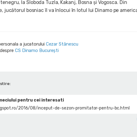
tenegru, la Sloboda Tuzla, Kakanj, Bosna și Vogosca. Din
e, jucătorul bosniac îl va înlocui în lotul lui Dinamo pe americ
personala a jucatorului
Cezar Stănescu
i despre
CS Dinamo Bucureşti
stire:
 meciului pentru cei interesati
ogspot.ro/2016/08/inceput-de-sezon-promitator-pentru-bc.html