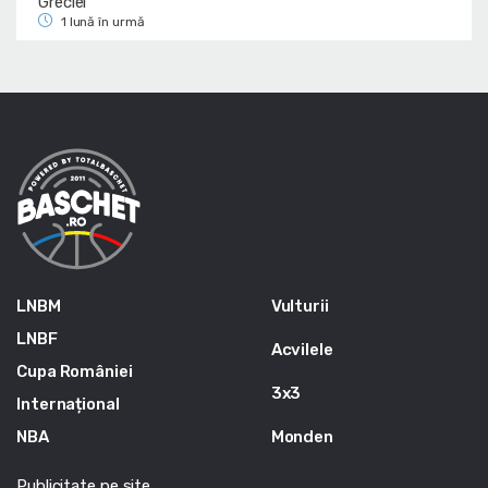
Greciei
1 lună în urmă
LNBM
Vulturii
LNBF
Acvilele
Cupa României
3x3
Internațional
NBA
Monden
Publicitate pe site