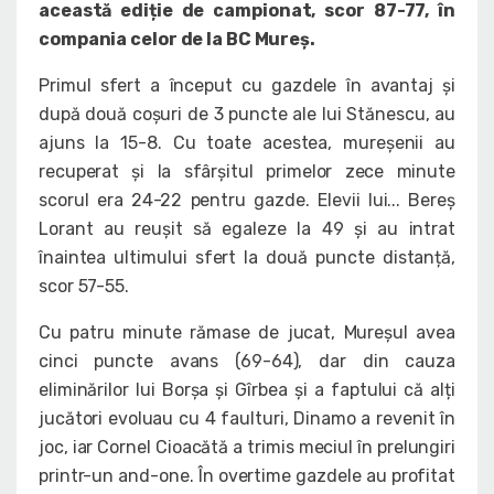
această ediție de campionat, scor 87-77, în
compania celor de la BC Mureș.
Primul sfert a început cu gazdele în avantaj și
după două coșuri de 3 puncte ale lui Stănescu, au
ajuns la 15-8. Cu toate acestea, mureșenii au
recuperat și la sfârșitul primelor zece minute
scorul era 24-22 pentru gazde. Elevii lui... Bereș
Lorant au reușit să egaleze la 49 și au intrat
înaintea ultimului sfert la două puncte distanță,
scor 57-55.
Cu patru minute rămase de jucat, Mureșul avea
cinci puncte avans (69-64), dar din cauza
eliminărilor lui Borșa și Gîrbea și a faptului că alți
jucători evoluau cu 4 faulturi, Dinamo a revenit în
joc, iar Cornel Cioacătă a trimis meciul în prelungiri
printr-un and-one. În overtime gazdele au profitat