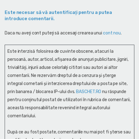
Este necesar să vă autentificaţi pentru a putea
introduce comentarii.
Daca nu aveţi cont puteţi să accesaţi crearea unui
cont nou
.
Este interzisă folosirea de cuvinte obscene, atacuri la
persoană, autor, articol, afişarea de anunţuri publicitare, jigniri,
trivialităţi, injurii aduse celorlalţi cititori sau autori ai altor
comentarii. Ne rezervăm dreptul de a cenzura și şterge
integral cometarii și interzicerea dreptului de a posta pe site,
prin banarea / blocarea IP-ului dvs.
BASCHET.RO
nu răspunde
pentru conţinutul postat de utilizatori în rubrica de comentarii,
această responsabilitate revenind integral autorului
comentariului.
După ce au fost postate, comentariile nu mai pot fi șterse sau