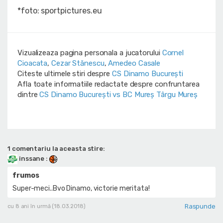
*foto: sportpictures.eu
Vizualizeaza pagina personala a jucatorului
Cornel
Cioacata
,
Cezar Stănescu
,
Amedeo Casale
Citeste ultimele stiri despre
CS Dinamo Bucureşti
Afla toate informatiile redactate despre confruntarea
dintre
CS Dinamo Bucureşti vs BC Mureș Târgu Mureș
1 comentariu la aceasta stire:
inssane
:
frumos
Super-meci..Bvo Dinamo, victorie meritata!
Raspunde
cu 8 ani în urmă (18.03.2018)