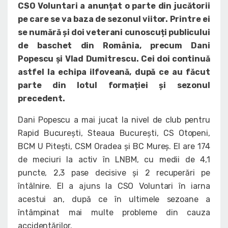
CSO Voluntari a anunțat o parte din jucătorii
pe care se va baza de sezonul viitor. Printre ei
se numără și doi veterani cunoscuți publicului
de baschet din România, precum Dani
Popescu și Vlad Dumitrescu. Cei doi continuă
astfel la echipa ilfoveană, după ce au făcut
parte din lotul formației și sezonul
precedent.
Dani Popescu a mai jucat la nivel de club pentru
Rapid București, Steaua București, CS Otopeni,
BCM U Pitești, CSM Oradea și BC Mureș. El are 174
de meciuri la activ în LNBM, cu medii de 4,1
puncte, 2,3 pase decisive și 2 recuperări pe
întâlnire. El a ajuns la CSO Voluntari în iarna
acestui an, după ce în ultimele sezoane a
întâmpinat mai multe probleme din cauza
accidentărilor.