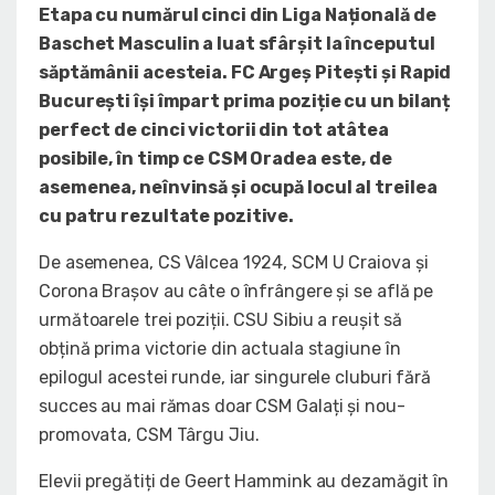
Etapa cu numărul cinci din Liga Națională de
Baschet Masculin a luat sfârșit la începutul
săptămânii acesteia. FC Argeș Pitești și Rapid
București își împart prima poziție cu un bilanț
perfect de cinci victorii din tot atâtea
posibile, în timp ce CSM Oradea este, de
asemenea, neînvinsă și ocupă locul al treilea
cu patru rezultate pozitive.
De asemenea, CS Vâlcea 1924, SCM U Craiova și
Corona Brașov au câte o înfrângere și se află pe
următoarele trei poziții. CSU Sibiu a reușit să
obțină prima victorie din actuala stagiune în
epilogul acestei runde, iar singurele cluburi fără
succes au mai rămas doar CSM Galați și nou-
promovata, CSM Târgu Jiu.
Elevii pregătiți de Geert Hammink au dezamăgit în