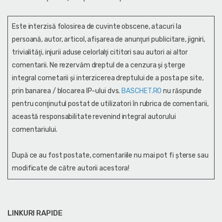
Este interzisă folosirea de cuvinte obscene, atacuri la
persoană, autor, articol, afişarea de anunţuri publicitare, jigniri,
trivialităţi, injurii aduse celorlalţi cititori sau autori ai altor
comentarii. Ne rezervăm dreptul de a cenzura și şterge
integral cometarii și interzicerea dreptului de a posta pe site,
prin banarea / blocarea IP-ului dvs.
BASCHET.RO
nu răspunde
pentru conţinutul postat de utilizatori în rubrica de comentarii,
această responsabilitate revenind integral autorului
comentariului.
După ce au fost postate, comentariile nu mai pot fi șterse sau
modificate de către autorii acestora!
LINKURI RAPIDE