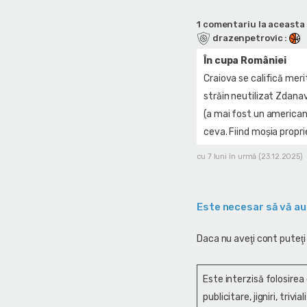
1 comentariu la aceasta 
drazenpetrovic
:
În cupa României
Craiova se califică meri
străin neutilizat Zdanavi
(a mai fost un american
ceva. Fiind moșia propri
cu 7 luni în urmă (23.12.2025)
Este necesar să vă au
Daca nu aveţi cont puteţi
Este interzisă folosirea
publicitare, jigniri, trivi