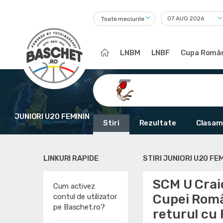
Toate meciurile
LNBM
LNBF
Cupa Român
JUNIORI U20 FEMININ
Stiri
Rezultate
Clasam
LINKURI RAPIDE
STIRI JUNIORI U20 FEM
SCM U Craio
Cum activez
Cupei Român
contul de utilizator
pe Baschet.ro?
returul cu