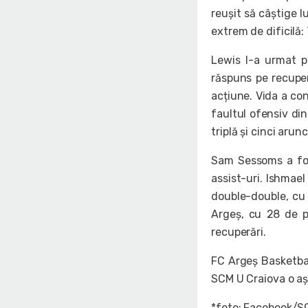
reușit să câștige lu
extrem de dificilă:
Lewis l-a urmat pe
răspuns pe recuper
acțiune. Vida a con
faultul ofensiv din
triplă și cinci arun
Sam Sessoms a fost
assist-uri. Ishmae
double-double, cu 
Argeș, cu 28 de p
recuperări.
FC Argeș Basketbal
SCM U Craiova o aș
*foto: Facebook/S