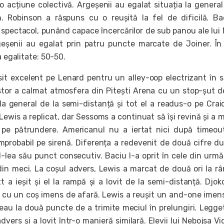
 o acțiune colectivă. Argeșenii au egalat situația la genera
n. Robinson a răspuns cu o reușită la fel de dificilă. Ba
spectacol, punând capace încercărilor de sub panou ale lui 
eșenii au egalat prin patru puncte marcate de Joiner. În
a egalitate: 50-50.
t excelent pe Lenard pentru un alley-oop electrizant în s
istor a calmat atmosfera din Pitești Arena cu un stop-șut de
a general de la semi-distanță și tot el a readus-o pe Crai
. Lewis a replicat, dar Sessoms a continuat să își revină și a 
pe pătrundere. Americanul nu a iertat nici după timeou
mprobabil pe sirenă. Diferența a redevenit de două cifre d
-lea său punct consecutiv. Baciu l-a oprit în cele din urmă
din meci. La coșul advers, Lewis a marcat de două ori la r
 a ieșit și el la rampă și a lovit de la semi-distanță. Djok
 cu un coș imens de afară. Lewis a reușit un and-one imens
eau la două puncte de a trimite meciul în prelungiri. Legge
dvers și a lovit într-o manieră similară. Elevii lui Nebojsa Vi