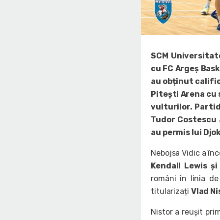
SCM Universitate
cu FC Argeș Baske
au obținut califi
Pitești Arena cu 
vulturilor. Parti
Tudor Costescu a
au permis lui Djok
Nebojsa Vidic a în
Kendall Lewis și
români în linia de
titularizați
Vlad Ni
Nistor a reușit pri