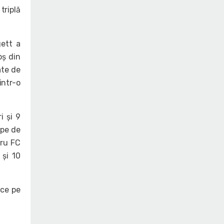
triplă
gett a
oș din
ate de
intr-o
i și 9
ape de
tru FC
 și 10
 ce pe