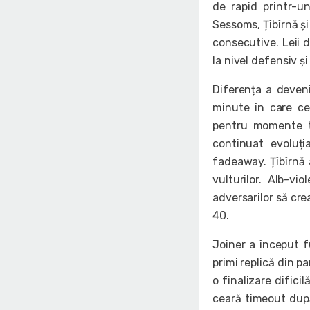
de rapid printr-u
Sessoms, Țîbîrnă și
consecutive. Leii d
la nivel defensiv ș
Diferența a deven
minute în care ce
pentru momente tr
continuat evoluți
fadeaway. Țîbîrnă 
vulturilor. Alb-vi
adversarilor să cre
40.
Joiner a început f
primi replică din p
o finalizare difici
ceară timeout după 