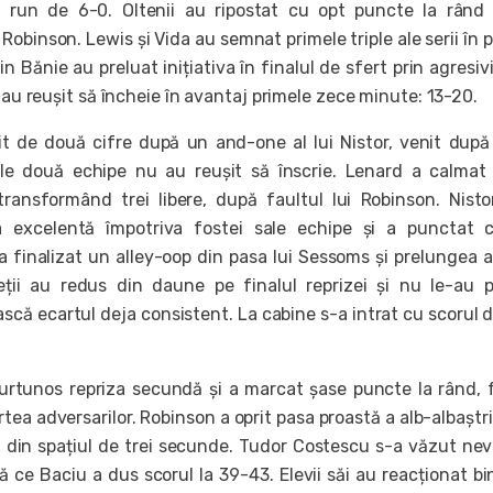
n run de 6-0. Oltenii au ripostat cu opt puncte la rând
 Robinson. Lewis și Vida au semnat primele triple ale serii în p
in Bănie au preluat inițiativa în finalul de sfert prin agresiv
i au reușit să încheie în avantaj primele zece minute: 13-20.
it de două cifre după un and-one al lui Nistor, venit dup
le două echipe nu au reușit să înscrie. Lenard a calmat
ansformând trei libere, după faultul lui Robinson. Nisto
a excelentă împotriva fostei sale echipe și a punctat 
a finalizat un alley-oop din pasa lui Sessoms și prelungea 
oleții au redus din daune pe finalul reprizei și nu le-au 
ască ecartul deja consistent. La cabine s-a intrat cu scorul 
urtunos repriza secundă și a marcat șase puncte la rând, 
artea adversarilor. Robinson a oprit pasa proastă a alb-albaștri
lă din spațiul de trei secunde. Tudor Costescu s-a văzut nev
ce Baciu a dus scorul la 39-43. Elevii săi au reacționat bin