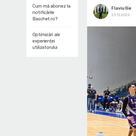
Cum mă abonez la
Flaviu Ilie
notificările
23.12.2025
Baschet.ro?
Optimizări ale
experienței
utilizatorului