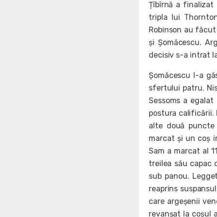
Țîbîrnă a finalizat
tripla lui Thornto
Robinson au făcut 
și Șomăcescu. Arg
decisiv s-a intrat l
Șomăcescu l-a găsi
sfertului patru. N
Sessoms a egalat l
postura calificării
alte două puncte 
marcat și un coș i
Sam a marcat al 11
treilea său capac 
sub panou. Leggett
reaprins suspansul
care argeșenii ven
revanșat la coșul a