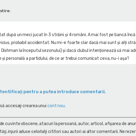
stire:
tat după un meci jucat în 3 străini și 4 români. A mai fost pe bancă încă
cius, probabil accidentat. Nu mi-e foarte clar dacă mai sunt și alți străin
 Dishman la începutul sezonului) și dacă clubul intenționează să mai a
e și personală a partidului, de ce ar trebui comunicat ceva, nu-i așa?
tentificaţi pentru a putea introduce comentarii.
 să accesaţi crearea unui
cont nou
.
 de cuvinte obscene, atacuri la persoană, autor, articol, afişarea de anun
alităţi, injurii aduse celorlalţi cititori sau autori ai altor comentarii. Ne rez