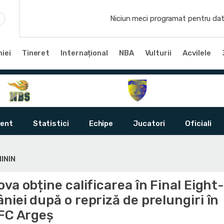
Niciun meci programat pentru dat
iei
Tineret
Internațional
NBA
Vulturii
Acvilele
ent
Statistici
Echipe
Jucatori
Oficiali
ININ
va obține calificarea în Final Eight-
iei după o repriză de prelungiri în
 FC Argeș