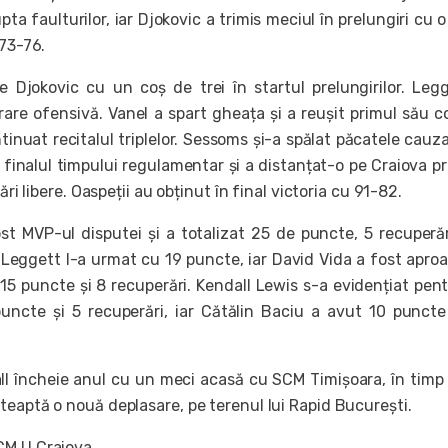
pta faulturilor, iar Djokovic a trimis meciul în prelungiri cu o 
 73-76.
 Djokovic cu un coș de trei în startul prelungirilor. Leg
are ofensivă. Vanel a spart gheața și a reușit primul său c
tinuat recitalul triplelor. Sessoms și-a spălat păcatele cauz
 finalul timpului regulamentar și a distanțat-o pe Craiova pr
cări libere. Oaspeții au obținut în final victoria cu 91-82.
 MVP-ul disputei și a totalizat 25 de puncte, 5 recuperăr
l Leggett l-a urmat cu 19 puncte, iar David Vida a fost apro
15 puncte și 8 recuperări. Kendall Lewis s-a evidențiat pen
uncte și 5 recuperări, iar Cătălin Baciu a avut 10 puncte
l încheie anul cu un meci acasă cu SCM Timișoara, în timp
teaptă o nouă deplasare, pe terenul lui Rapid București.
CM U Craiova