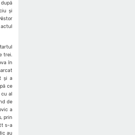
l după
ciu și
Nistor
 actul
tartul
 trei.
ova în
marcat
t și a
upă ce
 cu al
ând de
ovic a
, prin
tt s-a
dic au