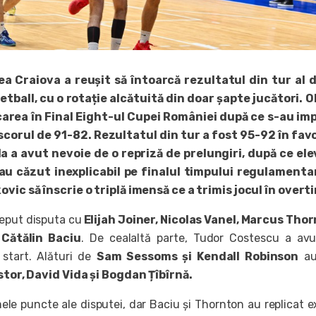
a Craiova a reușit să întoarcă rezultatul din tur al d
tball, cu o rotație alcătuită din doar șapte jucători. O
carea în Final Eight-ul Cupei României după ce s-au im
scorul de 91-82. Rezultatul din tur a fost 95-92 în fa
da a avut nevoie de o repriză de prelungiri, după ce elev
u căzut inexplicabil pe finalul timpului regulamentar 
ovic să înscrie o triplă imensă ce a trimis jocul în overt
ceput disputa cu
Elijah Joiner, Nicolas Vanel, Marcus Tho
 Cătălin Baciu
. De cealaltă parte, Tudor Costescu a avu
 start. Alături de
Sam Sessoms și Kendall Robinson
au
stor, David Vida și Bogdan Țîbîrnă.
mele puncte ale disputei, dar Baciu și Thornton au replicat 