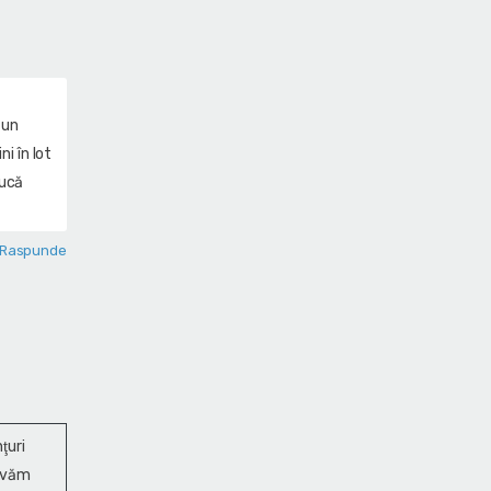
 un
i în lot
ducă
Raspunde
ţuri
ervăm