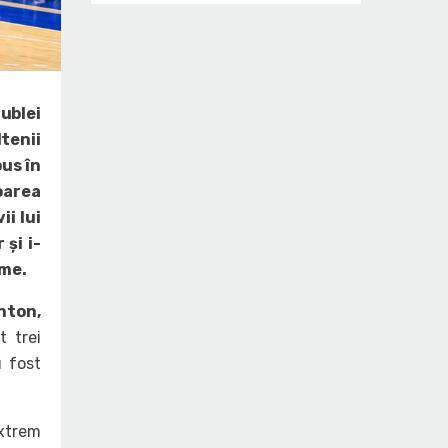
ublei
ltenii
pus în
voarea
ii lui
și i-
ime.
rnton,
t trei
 fost
extrem