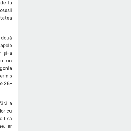
 de la
osesii
itatea
ă două
 apele
r și-a
cu un
agonia
permis
de 28-
fără a
lor cu
oit să
e, iar